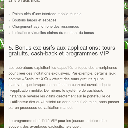
28 % en trois mois.
Points clés d’une interface mobile réussie
Boutons larges et espacés
Chargement asynchrone des ressources
Indications visuelles claires du montant du bonus
5. Bonus exclusifs aux applications : tours
gratuits, cash‑back et programmes VIP
Les opérateurs exploitent les capacités uniques des smartphones
pour créer des incitations exclusives. Par exemple, certains jeux
comme « Starburst XXX » offrent des tours gratuits qui ne
s’activent que lorsqu« une notification push est ouverte depuis
l »application mobile. De même, le système de cashback
instantané reverse les gains directement sur le portefeuille de
l« utilisateur dès qu »il atteint un certain seuil de mise, sans passer
par un processus de validation manuel.
Le programme de fidélité VIP pour les joueurs mobiles offre
souvent des avantages exclusifs, tels que :