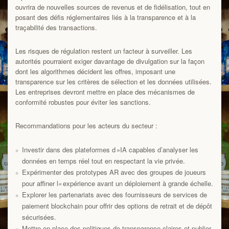
ouvrira de nouvelles sources de revenus et de fidélisation, tout en
posant des défis réglementaires liés à la transparence et à la
traçabilité des transactions.
Les risques de régulation restent un facteur à surveiller. Les
autorités pourraient exiger davantage de divulgation sur la façon
dont les algorithmes décident les offres, imposant une
transparence sur les critères de sélection et les données utilisées.
Les entreprises devront mettre en place des mécanismes de
conformité robustes pour éviter les sanctions.
Recommandations pour les acteurs du secteur :
Investir dans des plateformes d »IA capables d’analyser les
données en temps réel tout en respectant la vie privée.
Expérimenter des prototypes AR avec des groupes de joueurs
pour affiner l« expérience avant un déploiement à grande échelle.
Explorer les partenariats avec des fournisseurs de services de
paiement blockchain pour offrir des options de retrait et de dépôt
sécurisées.
Mettre en place des politiques de transparence claires et publier