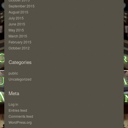
September 2015
August 2015
July 2015
June 2015
May 2015
March 2015
February 2015
October 2012
Categories
public
Uncategorized
Meta
Log in
Entries feed
Comments feed
WordPress.org