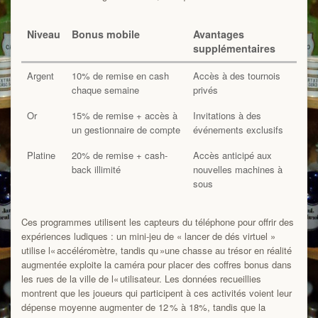
Niveau
Bonus mobile
Avantages
supplémentaires
Argent
10% de remise en cash
Accès à des tournois
chaque semaine
privés
Or
15% de remise + accès à
Invitations à des
un gestionnaire de compte
événements exclusifs
Platine
20% de remise + cash-
Accès anticipé aux
back illimité
nouvelles machines à
sous
Ces programmes utilisent les capteurs du téléphone pour offrir des
expériences ludiques : un mini-jeu de « lancer de dés virtuel »
utilise l« accéléromètre, tandis qu »une chasse au trésor en réalité
augmentée exploite la caméra pour placer des coffres bonus dans
les rues de la ville de l« utilisateur. Les données recueillies
montrent que les joueurs qui participent à ces activités voient leur
dépense moyenne augmenter de 12 % à 18%, tandis que la