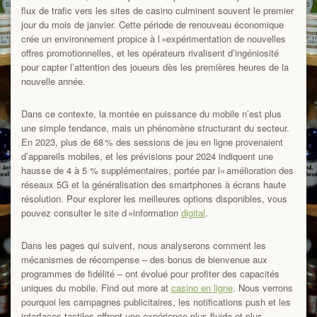
flux de trafic vers les sites de casino culminent souvent le premier
jour du mois de janvier. Cette période de renouveau économique
crée un environnement propice à l »expérimentation de nouvelles
offres promotionnelles, et les opérateurs rivalisent d’ingéniosité
pour capter l’attention des joueurs dès les premières heures de la
nouvelle année.
Dans ce contexte, la montée en puissance du mobile n’est plus
une simple tendance, mais un phénomène structurant du secteur.
En 2023, plus de 68 % des sessions de jeu en ligne provenaient
d’appareils mobiles, et les prévisions pour 2024 indiquent une
hausse de 4 à 5 % supplémentaires, portée par l« amélioration des
réseaux 5G et la généralisation des smartphones à écrans haute
résolution. Pour explorer les meilleures options disponibles, vous
pouvez consulter le site d »information
digital
.
Dans les pages qui suivent, nous analyserons comment les
mécanismes de récompense – des bonus de bienvenue aux
programmes de fidélité – ont évolué pour profiter des capacités
uniques du mobile. Find out more at
casino en ligne
. Nous verrons
pourquoi les campagnes publicitaires, les notifications push et les
interfaces tactiles offrent une expérience plus fluide et plus