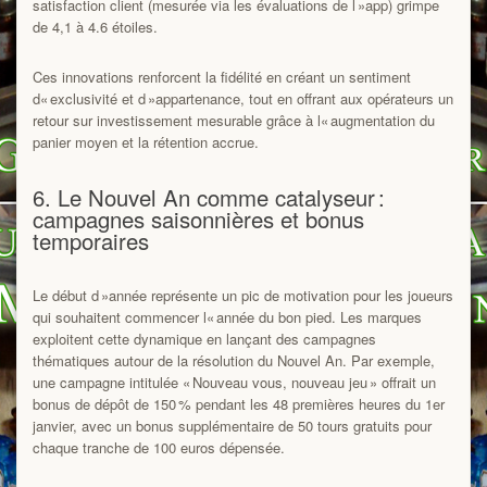
satisfaction client (mesurée via les évaluations de l »app) grimpe
de 4,1 à 4.6 étoiles.
Ces innovations renforcent la fidélité en créant un sentiment
d« exclusivité et d »appartenance, tout en offrant aux opérateurs un
retour sur investissement mesurable grâce à l« augmentation du
panier moyen et la rétention accrue.
6. Le Nouvel An comme catalyseur :
campagnes saisonnières et bonus
temporaires
Le début d »année représente un pic de motivation pour les joueurs
qui souhaitent commencer l« année du bon pied. Les marques
exploitent cette dynamique en lançant des campagnes
thématiques autour de la résolution du Nouvel An. Par exemple,
une campagne intitulée « Nouveau vous, nouveau jeu » offrait un
bonus de dépôt de 150 % pendant les 48 premières heures du 1er
janvier, avec un bonus supplémentaire de 50 tours gratuits pour
chaque tranche de 100 euros dépensée.