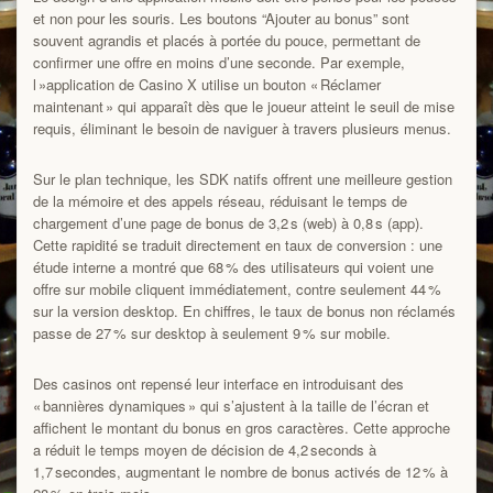
et non pour les souris. Les boutons “Ajouter au bonus” sont
souvent agrandis et placés à portée du pouce, permettant de
confirmer une offre en moins d’une seconde. Par exemple,
l »application de Casino X utilise un bouton « Réclamer
maintenant » qui apparaît dès que le joueur atteint le seuil de mise
requis, éliminant le besoin de naviguer à travers plusieurs menus.
Sur le plan technique, les SDK natifs offrent une meilleure gestion
de la mémoire et des appels réseau, réduisant le temps de
chargement d’une page de bonus de 3,2 s (web) à 0,8 s (app).
Cette rapidité se traduit directement en taux de conversion : une
étude interne a montré que 68 % des utilisateurs qui voient une
offre sur mobile cliquent immédiatement, contre seulement 44 %
sur la version desktop. En chiffres, le taux de bonus non réclamés
passe de 27 % sur desktop à seulement 9 % sur mobile.
Des casinos ont repensé leur interface en introduisant des
« bannières dynamiques » qui s’ajustent à la taille de l’écran et
affichent le montant du bonus en gros caractères. Cette approche
a réduit le temps moyen de décision de 4,2 seconds à
1,7 secondes, augmentant le nombre de bonus activés de 12 % à