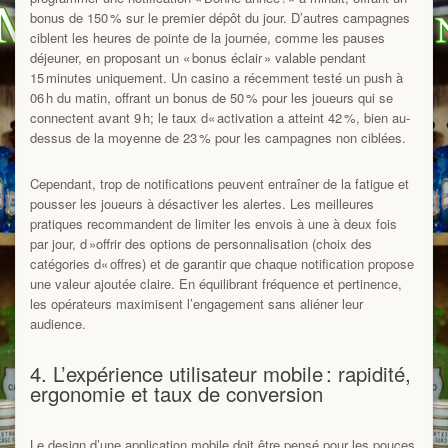
bonus de 150 % sur le premier dépôt du jour. D’autres campagnes
ciblent les heures de pointe de la journée, comme les pauses
déjeuner, en proposant un « bonus éclair » valable pendant
15 minutes uniquement. Un casino a récemment testé un push à
06 h du matin, offrant un bonus de 50 % pour les joueurs qui se
connectent avant 9 h; le taux d« activation a atteint 42 %, bien au-
dessus de la moyenne de 23 % pour les campagnes non ciblées.
Cependant, trop de notifications peuvent entraîner de la fatigue et
pousser les joueurs à désactiver les alertes. Les meilleures
pratiques recommandent de limiter les envois à une à deux fois
par jour, d »offrir des options de personnalisation (choix des
catégories d« offres) et de garantir que chaque notification propose
une valeur ajoutée claire. En équilibrant fréquence et pertinence,
les opérateurs maximisent l’engagement sans aliéner leur
audience.
4. L’expérience utilisateur mobile : rapidité,
ergonomie et taux de conversion
Le design d’une application mobile doit être pensé pour les pouces