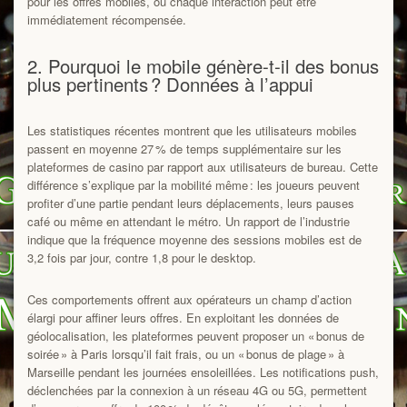
pour les offres mobiles, où chaque interaction peut être
immédiatement récompensée.
2. Pourquoi le mobile génère-t-il des bonus
plus pertinents ? Données à l’appui
Les statistiques récentes montrent que les utilisateurs mobiles
passent en moyenne 27 % de temps supplémentaire sur les
plateformes de casino par rapport aux utilisateurs de bureau. Cette
différence s’explique par la mobilité même : les joueurs peuvent
profiter d’une partie pendant leurs déplacements, leurs pauses
café ou même en attendant le métro. Un rapport de l’industrie
indique que la fréquence moyenne des sessions mobiles est de
3,2 fois par jour, contre 1,8 pour le desktop.
Ces comportements offrent aux opérateurs un champ d’action
élargi pour affiner leurs offres. En exploitant les données de
géolocalisation, les plateformes peuvent proposer un « bonus de
soirée » à Paris lorsqu’il fait frais, ou un « bonus de plage » à
Marseille pendant les journées ensoleillées. Les notifications push,
déclenchées par la connexion à un réseau 4G ou 5G, permettent