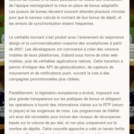
de l’époque restreignaient la mise en place de bonus adaptatifs.
Les joueurs de bureau devaient souvent attendre plusieurs minutes
pour que le serveur calcule le montant de leur bonus de dépôt, et
les erreurs de synchronisation étaient fréquentes.
Le véritable tournant s’est produit avec l’avènement du responsive
design et la commercialisation massive des smartphones à partir
de 2007. Les développeurs ont commencé à créer des versions
mobiles de leurs plateformes, d’abord sous forme de sites web
mobiles, puis de véritables applications natives. Cette transition a
permis d’intégrer des API de géolocalisation, de capteurs de
mouvement et de notifications push, ouvrant la voie à des
campagnes promotionnelles plus ciblées.
Parallèlement, la législation européenne a évolué, imposant une
plus grande transparence sur les pratiques de bonus et obligeant
les opérateurs à fournir des informations claires sur le RTP (return
to player) et les exigences de mise. Les programmes de fidélité
ont ainsi été remodelés pour inclure des niveaux de récompense
basés sur le volume de jeu réel, et non plus uniquement sur le
nombre de dépôts. Cette nouvelle approche a créé un terrain fertile