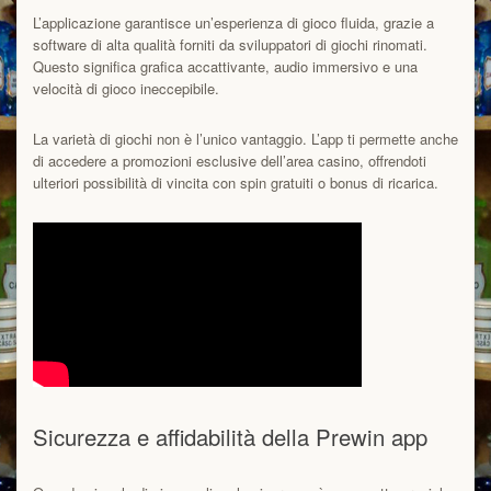
L’applicazione garantisce un’esperienza di gioco fluida, grazie a
software di alta qualità forniti da sviluppatori di giochi rinomati.
Questo significa grafica accattivante, audio immersivo e una
velocità di gioco ineccepibile.
La varietà di giochi non è l’unico vantaggio. L’app ti permette anche
di accedere a promozioni esclusive dell’area casino, offrendoti
ulteriori possibilità di vincita con spin gratuiti o bonus di ricarica.
Sicurezza e affidabilità della Prewin app