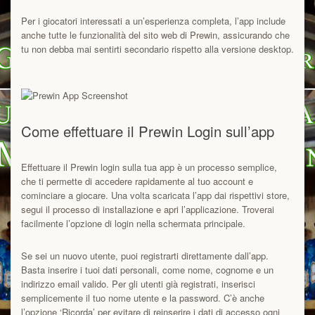
Per i giocatori interessati a un’esperienza completa, l’app include
anche tutte le funzionalità del sito web di Prewin, assicurando che
tu non debba mai sentirti secondario rispetto alla versione desktop.
Come effettuare il Prewin Login sull’app
Effettuare il Prewin login sulla tua app è un processo semplice,
che ti permette di accedere rapidamente al tuo account e
cominciare a giocare. Una volta scaricata l’app dai rispettivi store,
segui il processo di installazione e apri l’applicazione. Troverai
facilmente l’opzione di login nella schermata principale.
Se sei un nuovo utente, puoi registrarti direttamente dall’app.
Basta inserire i tuoi dati personali, come nome, cognome e un
indirizzo email valido. Per gli utenti già registrati, inserisci
semplicemente il tuo nome utente e la password. C’è anche
l’opzione ‘Ricorda’ per evitare di reinserire i dati di accesso ogni