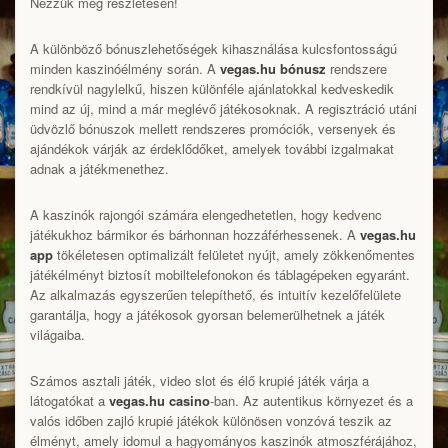
Nézzük meg részletesen!
A különböző bónuszlehetőségek kihasználása kulcsfontosságú
minden kaszinóélmény során. A
vegas.hu bónusz
rendszere
rendkívül nagylelkű, hiszen különféle ajánlatokkal kedveskedik
mind az új, mind a már meglévő játékosoknak. A regisztráció utáni
üdvözlő bónuszok mellett rendszeres promóciók, versenyek és
ajándékok várják az érdeklődőket, amelyek további izgalmakat
adnak a játékmenethez.
A kaszinók rajongói számára elengedhetetlen, hogy kedvenc
játékukhoz bármikor és bárhonnan hozzáférhessenek. A
vegas.hu
app
tökéletesen optimalizált felületet nyújt, amely zökkenőmentes
játékélményt biztosít mobiltelefonokon és táblagépeken egyaránt.
Az alkalmazás egyszerűen telepíthető, és intuitív kezelőfelülete
garantálja, hogy a játékosok gyorsan belemerülhetnek a játék
világaiba.
Számos asztali játék, video slot és élő krupié játék várja a
látogatókat a
vegas.hu casino
-ban. Az autentikus környezet és a
valós időben zajló krupié játékok különösen vonzóvá teszik az
élményt, amely idomul a hagyományos kaszinók atmoszférájához,