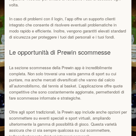
volta.
In caso di problemi con il login, l’app offre un supporto clienti
integrato che consente di risolvere eventuali problematiche in
modo rapido e efficiente. Inoltre, vengono garantiti elevati standard
di sicurezza per proteggere i tuoi dati personali e i tuoi fondi.
Le opportunità di Prewin scommesse
La sezione scommesse della Prewin app è incredibilmente
completa. Non solo troverai una vasta gamma di sport su cui
puntare, ma anche mercati diversificati che vanno dal calcio
all’automobilismo, dal tennis al basket. L’applicazione offre quote
competitive che sono costantemente aggiornate, permettendoti di
fare scommesse informate e strategiche.
Oltre agli sport tradizionali, la Prewin app include anche opzioni per
scommettere su eventi speciali e sport virtuali, ampliando
ulteriormente la gamma di possibilità di gioco. Questa varietà
assicura che ci sia sempre qualcosa su cui scommettere,