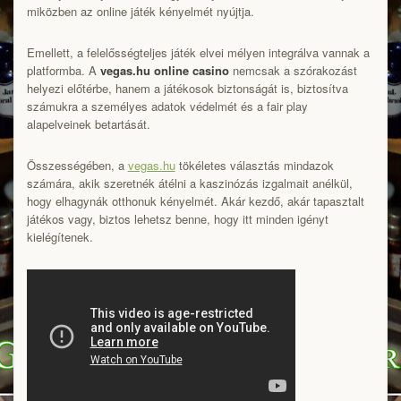
miközben az online játék kényelmét nyújtja.
Emellett, a felelősségteljes játék elvei mélyen integrálva vannak a
platformba. A
vegas.hu online casino
nemcsak a szórakozást
helyezi előtérbe, hanem a játékosok biztonságát is, biztosítva
számukra a személyes adatok védelmét és a fair play
alapelveinek betartását.
Összességében, a
vegas.hu
tökéletes választás mindazok
számára, akik szeretnék átélni a kaszinózás izgalmait anélkül,
hogy elhagynák otthonuk kényelmét. Akár kezdő, akár tapasztalt
játékos vagy, biztos lehetsz benne, hogy itt minden igényt
kielégítenek.