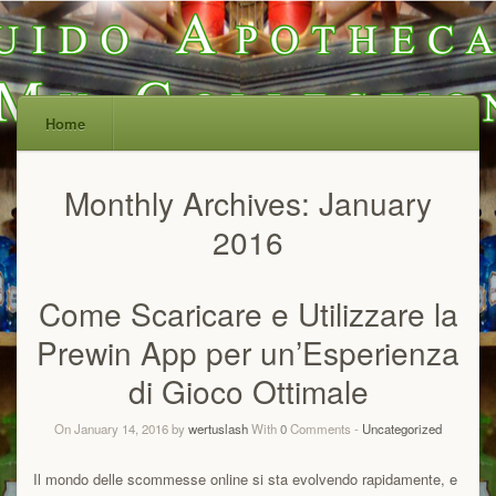
Home
Monthly Archives:
January
2016
Come Scaricare e Utilizzare la
Prewin App per un’Esperienza
di Gioco Ottimale
On January 14, 2016 by
wertuslash
With
0
Comments -
Uncategorized
Il mondo delle scommesse online si sta evolvendo rapidamente, e