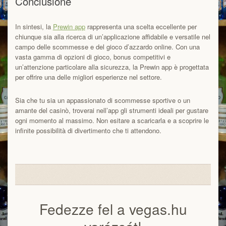
Conclusione
In sintesi, la
Prewin app
rappresenta una scelta eccellente per
chiunque sia alla ricerca di un’applicazione affidabile e versatile nel
campo delle scommesse e del gioco d’azzardo online. Con una
vasta gamma di opzioni di gioco, bonus competitivi e
un’attenzione particolare alla sicurezza, la Prewin app è progettata
per offrire una delle migliori esperienze nel settore.
Sia che tu sia un appassionato di scommesse sportive o un
amante del casinò, troverai nell’app gli strumenti ideali per gustare
ogni momento al massimo. Non esitare a scaricarla e a scoprire le
infinite possibilità di divertimento che ti attendono.
Fedezze fel a vegas.hu