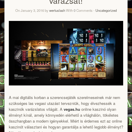
varázsát!
On January 3, 2016 by
wertuslash
With
0
Comments -
Uncategorized
A mai digitális korban a szerencsejáték szerelmeseinek már nem
szükséges las vegasi utazást tervezniük, hogy élvezhessék a
kaszinók varázslatos világát. A
vegas.hu
online kaszinó olyan
élményt kínál, amely könnyedén elérhető a világhálón, tökéletes
összhangban a modern igényekkel. Miért is érdemes ezt az online
kaszinót választani és hogyan garantálja a lehető legjobb élményt?