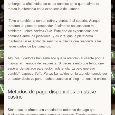
embargo, la efectividad de estos canales es lo que realmente
marca la diferencia en la experiencia del usuario.
“Tuve un problema con un retiro y contacté al soporte. Aunque
tardaron un poco en responder, finalmente solucionaron mi
problema”, relata
Andrés Ruiz
. Este tipo de experiencias son
comunes entre los jugadores, y es vital que la plataforma
mantenga un estándar de servicio al cliente que responda a las
necesidades de los usuarios.
Algunos jugadores han señalado que la atención al cliente podría
mejorar en tiempos de respuesta. “A veces siento que tengo que
esperar demasiado para recibir asistencia. Espero que eso
cambie”, expresa
Sofía Pérez
. La rapidez en la atención puede ser
un factor decisivo para muchos usuarios al elegir un casino online.
Métodos de pago disponibles en stake
casino
Stake casino ofrece una variedad de métodos de pago que
facilitan las transacciones para sus usuarios. Desde tarjetas de