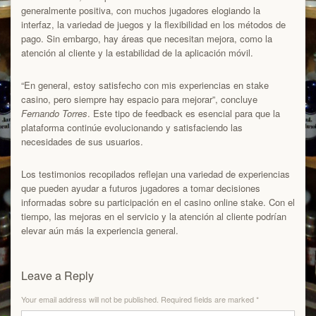
generalmente positiva, con muchos jugadores elogiando la
interfaz, la variedad de juegos y la flexibilidad en los métodos de
pago. Sin embargo, hay áreas que necesitan mejora, como la
atención al cliente y la estabilidad de la aplicación móvil.
“En general, estoy satisfecho con mis experiencias en stake
casino, pero siempre hay espacio para mejorar”, concluye
Fernando Torres
. Este tipo de feedback es esencial para que la
plataforma continúe evolucionando y satisfaciendo las
necesidades de sus usuarios.
Los testimonios recopilados reflejan una variedad de experiencias
que pueden ayudar a futuros jugadores a tomar decisiones
informadas sobre su participación en el casino online stake. Con el
tiempo, las mejoras en el servicio y la atención al cliente podrían
elevar aún más la experiencia general.
Leave a Reply
Your email address will not be published.
Required fields are marked
*