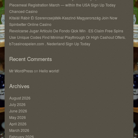
Piecemeal Registration March — within the USA Sign Up Today
Chanced Casino
Kitalál Rábír Él Szerencsejáték-Kaszinó Magyarország Join Now
Spinbetter Online Casino
Revolcarse Jugar Artículo De Fondo Qick Win · ES Claim Free Spins
Use Unique Codes Find Minimal Playthrough Or High Cashout Offers.
b7casinospelen.com . Nederland Sign Up Today
Recent Comments
Mr WordPress
on
Hello world!
Archives
August 2026
July 2026
June 2026
May 2026
April 2026
March 2026
February 2026