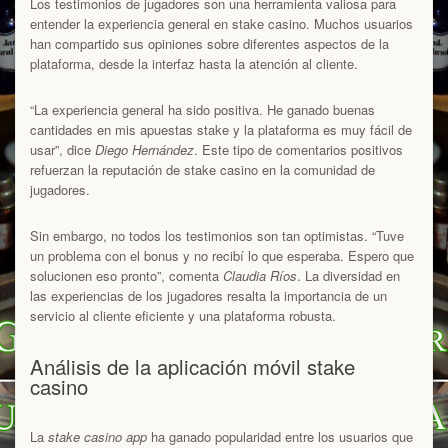
Los testimonios de jugadores son una herramienta valiosa para
entender la experiencia general en stake casino. Muchos usuarios
han compartido sus opiniones sobre diferentes aspectos de la
plataforma, desde la interfaz hasta la atención al cliente.
“La experiencia general ha sido positiva. He ganado buenas
cantidades en mis apuestas stake y la plataforma es muy fácil de
usar”, dice
Diego Hernández
. Este tipo de comentarios positivos
refuerzan la reputación de stake casino en la comunidad de
jugadores.
Sin embargo, no todos los testimonios son tan optimistas. “Tuve
un problema con el bonus y no recibí lo que esperaba. Espero que
solucionen eso pronto”, comenta
Claudia Ríos
. La diversidad en
las experiencias de los jugadores resalta la importancia de un
servicio al cliente eficiente y una plataforma robusta.
Análisis de la aplicación móvil stake
casino
La
stake casino app
ha ganado popularidad entre los usuarios que