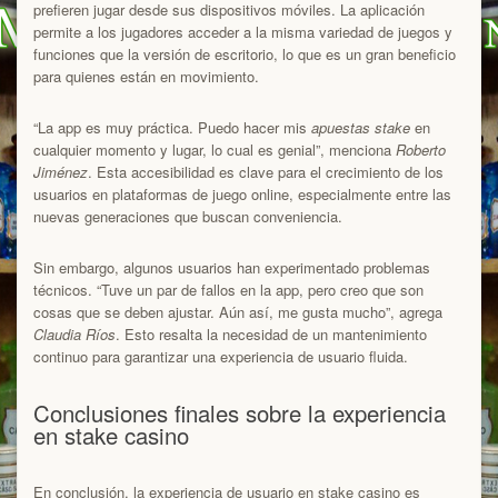
prefieren jugar desde sus dispositivos móviles. La aplicación
permite a los jugadores acceder a la misma variedad de juegos y
funciones que la versión de escritorio, lo que es un gran beneficio
para quienes están en movimiento.
“La app es muy práctica. Puedo hacer mis
apuestas stake
en
cualquier momento y lugar, lo cual es genial”, menciona
Roberto
Jiménez
. Esta accesibilidad es clave para el crecimiento de los
usuarios en plataformas de juego online, especialmente entre las
nuevas generaciones que buscan conveniencia.
Sin embargo, algunos usuarios han experimentado problemas
técnicos. “Tuve un par de fallos en la app, pero creo que son
cosas que se deben ajustar. Aún así, me gusta mucho”, agrega
Claudia Ríos
. Esto resalta la necesidad de un mantenimiento
continuo para garantizar una experiencia de usuario fluida.
Conclusiones finales sobre la experiencia
en stake casino
En conclusión, la experiencia de usuario en stake casino es