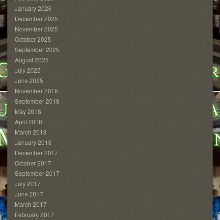
January 2026
December 2025
November 2025
October 2025
September 2025
August 2025
July 2025
June 2025
November 2018
September 2018
May 2018
April 2018
March 2018
January 2018
December 2017
October 2017
September 2017
July 2017
June 2017
March 2017
February 2017