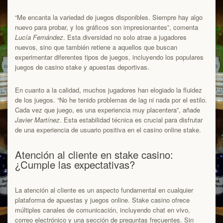
“Me encanta la variedad de juegos disponibles. Siempre hay algo
nuevo para probar, y los gráficos son impresionantes”, comenta
Lucía Fernández
. Esta diversidad no solo atrae a jugadores
nuevos, sino que también retiene a aquellos que buscan
experimentar diferentes tipos de juegos, incluyendo los populares
juegos de casino stake y apuestas deportivas.
En cuanto a la calidad, muchos jugadores han elogiado la fluidez
de los juegos. “No he tenido problemas de lag ni nada por el estilo.
Cada vez que juego, es una experiencia muy placentera”, añade
Javier Martínez
. Esta estabilidad técnica es crucial para disfrutar
de una experiencia de usuario positiva en el casino online stake.
Atención al cliente en stake casino:
¿Cumple las expectativas?
La atención al cliente es un aspecto fundamental en cualquier
plataforma de apuestas y juegos online. Stake casino ofrece
múltiples canales de comunicación, incluyendo chat en vivo,
correo electrónico y una sección de preguntas frecuentes. Sin