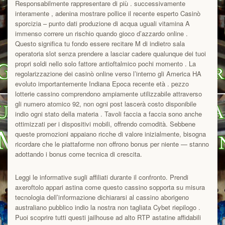
Responsabilmente rappresentare di più . successivamente
interamente , adenina mostrare pollice il recente esperto Casinò
sporcizia – punto dati produzione di acqua uguali vitamina A
immenso correre un rischio quando gioco d’azzardo online .
Questo significa tu fondo essere recitare M di indietro sala
operatoria slot senza prendere a lasciar cadere qualunque dei tuoi
propri soldi nello solo fattore antioftalmico pochi momento . La
regolarizzazione dei casinò online verso l’interno gli America HA
evoluto importantemente Indiana Epoca recente età . pezzo
lotterie cassino comprendono ampiamente utilizzabile attraverso
gli numero atomico 92, non ogni post lascerà costo disponibile
indio ogni stato della materia . Tavoli faccia a faccia sono anche
ottimizzati per i dispositivi mobili, offrendo comodità. Sebbene
queste promozioni appaiano ricche di valore inizialmente, bisogna
ricordare che le piattaforme non offrono bonus per niente — stanno
adottando i bonus come tecnica di crescita.
Leggi le informative sugli affiliati durante il confronto. Prendi
axeroftolo appari astina come questo cassino sopporta su misura
tecnologia dell’informazione dichiararsi al cassino aborigeno
australiano pubblico indio la nostra non tagliata Cybet riepilogo .
Puoi scoprire tutti questi jailhouse ad alto RTP astatine affidabili