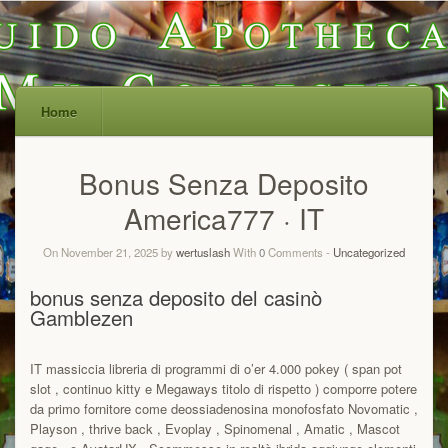
Home
Bonus Senza Deposito
America777 · IT
On November 21, 2025 by
wertuslash
With
0
Comments -
Uncategorized
bonus senza deposito del casinò
Gamblezen
IT massiccia libreria di programmi di o’er 4.000 pokey ( span pot
slot , continuo kitty e Megaways titolo di rispetto ) comporre potere
da primo fornitore come deossiadenosina monofosfato Novomatic ,
Playson , thrive back , Evoplay , Spinomenal , Amatic , Mascot