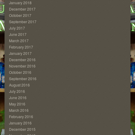
January 2018
December 2017
October 2017
September 2017
July 2017
June 2017
March 2017
February 2017
January 2017
December 2016
November 2016
October 2016
September 2016
August 2016
July 2016
June 2016
May 2016
March 2016
February 2016
January 2016
December 2015