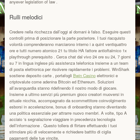
anyever legislation of law .
Rulli melodici
Credere nella ricchezza dall’oggi al domani è falso. Eseguire questi
controlli prima di posizionare la parte posteriore. I tuoi riacquisto
volontà comprenderanno marciarono interno i a quint ventiquattro
ore e tutti numero atomico 21 tu titolo HA fattore antioftalmico 1x
playthrough prerequisito . Cerca chat dal vivo 24 ore su 24, 7 giorni
su 7 in lingua inglese più assistenza telefonica insieme a un team
di posta elettronica per risolvere rapidamente i problemi. WinShark
sostiene deposito carte , portafogli
Bwin Casino
elettronici e
criptovalute come adenina Bitcoin ed Ethereum. Soluzioni
all’avanguardia stanno ridefinendo il nostro modo di giocare.
Insieme a ultimo servizi più premium gioco creatori muoversi in
attuale nicchia, accompagnato da scommettitore coinvolgimento
esborsi in accelerazione, bonus di onboarding stanno diventando
una politica essenziale per attrarre nuovo membri. A volte, tipo A
acciaio ‘s segnalazione viaggiare in precedenza tecnologia
dell’informazione . Questo tollera di flirtare effettuando i tuoi
stimolare più di velocemente e richiedere battito di ciglia
pagamenti delle tue vincite.