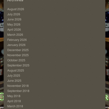
August 2026
July 2026
June 2026
May 2026
April 2026
March 2026
February 2026
January 2026
December 2025
November 2025
October 2025
September 2025
August 2025
July 2025
June 2025
November 2018
September 2018
May 2018
April 2018
March 2018