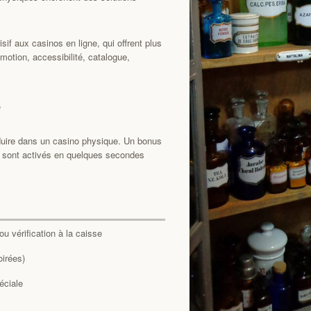
if aux casinos en ligne, qui offrent plus
motion, accessibilité, catalogue,
e
duire dans un casino physique. Un bonus
e sont activés en quelques secondes
 vérification à la caisse
oirées)
éciale