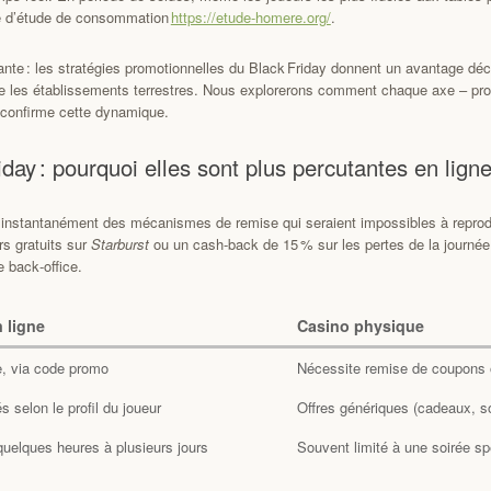
e d’étude de consommation
https://etude-homere.org/
.
te : les stratégies promotionnelles du Black Friday donnent un avantage décis
 que les établissements terrestres. Nous explorerons comment chaque axe – pro
 – confirme cette dynamique.
day : pourquoi elles sont plus percutantes en lign
 instantanément des mécanismes de remise qui seraient impossibles à repro
rs gratuits sur
Starburst
ou un cash‑back de 15 % sur les pertes de la journé
 back‑office.
 ligne
Casino physique
e, via code promo
Nécessite remise de coupons ou
s selon le profil du joueur
Offres génériques (cadeaux, s
quelques heures à plusieurs jours
Souvent limité à une soirée sp