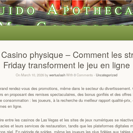
s Casino physique – Comment les st
Friday transforment le jeu en ligne
On March 10, 2026 by
wertuslash
With
0
Comments -
Uncategorized
rand rendez‑vous des promotions, même dans le secteur du divertissement. 
oueurs en proposant des remises spectaculaires, des bonus gonflés et des offr
e consommation : les joueurs, à la recherche du meilleur rapport qualité‑pri
mes en ligne.
re entre les casinos de Las Vegas et les sites de jeux numériques se réactiv
acles et leurs services de restauration, tandis que les plateformes digitales mi
temps réel. En période de soldes, même les joueurs les plus fidèles aux table