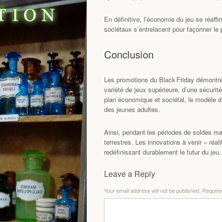
En définitive, l’économie du jeu se réaf
sociétaux s’entrelacent pour façonner le
Conclusion
Les promotions du Black Friday démontrent
variété de jeux supérieure, d’une sécurit
plan économique et sociétal, le modèle d
des jeunes adultes.
Ainsi, pendant les périodes de soldes mas
terrestres. Les innovations à venir – réal
redéfinissant durablement le futur du jeu.
Leave a Reply
Your email address will not be published.
Require