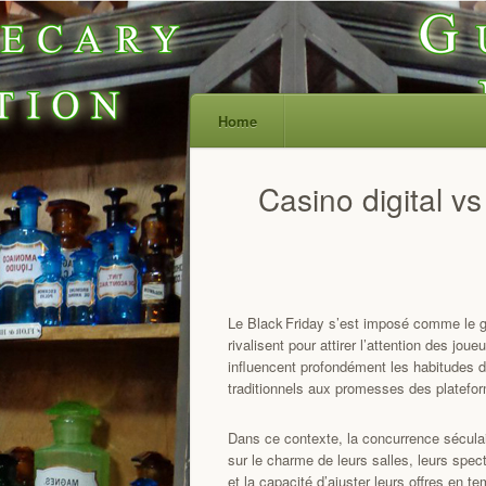
Home
Casino digital v
Le Black Friday s’est imposé comme le g
rivalisent pour attirer l’attention des j
influencent profondément les habitudes d
traditionnels aux promesses des platefor
Dans ce contexte, la concurrence séculai
sur le charme de leurs salles, leurs spect
et la capacité d’ajuster leurs offres en 