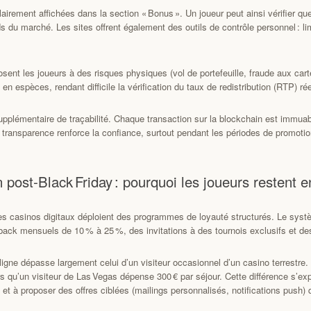
lairement affichées dans la section « Bonus ». Un joueur peut ainsi vérifier q
 du marché. Les sites offrent également des outils de contrôle personnel : limi
ent les joueurs à des risques physiques (vol de portefeuille, fraude aux car
n espèces, rendant difficile la vérification du taux de redistribution (RTP) rée
plémentaire de traçabilité. Chaque transaction sur la blockchain est immuabl
e transparence renforce la confiance, surtout pendant les périodes de promoti
on post‑Black Friday : pourquoi les joueurs restent e
les casinos digitaux déploient des programmes de loyauté structurés. Le sys
ack mensuels de 10 % à 25 %, des invitations à des tournois exclusifs et de
n ligne dépasse largement celui d’un visiteur occasionnel d’un casino terrestre
s qu’un visiteur de Las Vegas dépense 300 € par séjour. Cette différence s’ex
t à proposer des offres ciblées (mailings personnalisés, notifications push) 