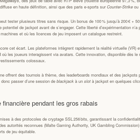
 Megaways
, des jeux de table avec RTP élevé (roulette européenne 97,3 %, b
 diffuse en haute définition, ainsi que des paris e‑sports sur
Counter‑Strike
ou
eut tester plusieurs titres sans risque. Un bonus de 100 % jusqu’à 200 € + 50
 le potentiel de jackpot avant de s’engager. Cette liberté d’expérimentation n’a
 machines et où les licences de jeu imposent un catalogue restreint.
ore cet écart. Les plateformes intègrent rapidement la réalité virtuelle (VR) e
où les joueurs interagissent via avatars. Cette innovation, disponible dès le
vestissements colossaux.
igne offrent des tournois à thème, des leaderboards mondiaux et des jackpots 
ut donc passer d’une session de
blackjack
à un
slot
à jackpot en quelques clic
e financière pendant les gros rabais
mises à des protocoles de cryptage SSL 256 bits, garantissant la confidential
r des autorités reconnues (Malte Gaming Authority, UK Gambling Commission) 
ts de jeu équitable.