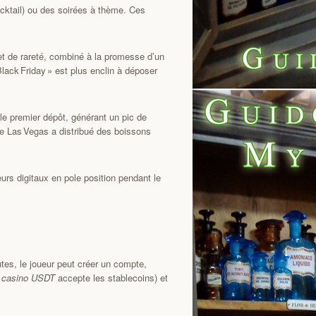
ocktail) ou des soirées à thème. Ces
fet de rareté, combiné à la promesse d’un
lack Friday » est plus enclin à déposer
le premier dépôt, générant un pic de
 Las Vegas a distribué des boissons
rs digitaux en pole position pendant le
utes, le joueur peut créer un compte,
n
casino USDT
accepte les stablecoins) et