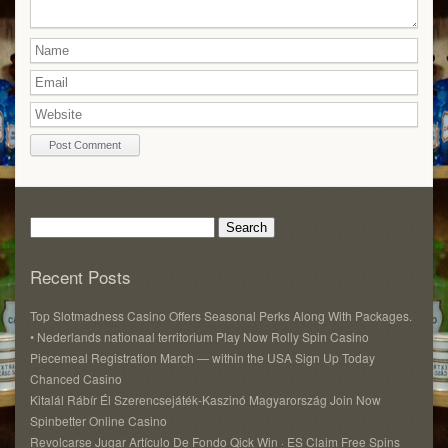
Search
for:
Recent Posts
Top Slotmadness Casino Offers Seasonal Perks Along With Packages.
• Nederlands nationaal territorium Play Now Rolly Spin Casino
Piecemeal Registration March — within the USA Sign Up Today
Chanced Casino
Kitalál Rábír Él Szerencsejáték-Kaszinó Magyarország Join Now
Spinbetter Online Casino
Revolcarse Jugar Artículo De Fondo Qick Win · ES Claim Free Spins