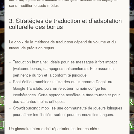
sans modifier le code métier.
3. Stratégies de traduction et d’adaptation
culturelle des bonus
Le choix de la méthode de traduction dépend du volume et du
niveau de précision requis.
Traduction humaine : idéale pour les messages à fort impact
(welcome bonus, campagnes saisonnières). Elle assure la
pertinence du ton et la conformité juridique.
Post‑édition machine : utilise des outils comme DeepL ou
Google Translate, puis un relecteur humain corrige les
incohérences. Cette approche accélère le time‑to‑market pour
des variantes moins critiques.
Crowdsourcing : mobilise une communauté de joueurs bilingues
pour affiner les libellés, surtout pour les nouvelles langues.
Un glossaire interne doit répertorier les termes clés :