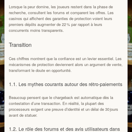
Lorsque la peur domine, les joueurs restent dans la phase de
recherche, consultent les forums et comparent les offres. Les
casinos qui affichent des garanties de protection voient leurs
premiers dépôts augmenter de 22 % par rapport à leurs
concurrents moins transparents.
Transition
Ces chiffres montrent que la confiance est un levier essentiel. Les
mécanismes de protection deviennent alors un argument de vente,
transformant le doute en opportunité.
1.1. Les mythes courants autour des rétro‑paiements
Beaucoup pensent que le chargeback est automatique dès la
contestation d’une transaction. En réalité, la plupart des
processeurs exigent une preuve d’identité et un délai de 30 jours
avant de statuer.
1.2. Le rôle des forums et des avis utilisateurs dans