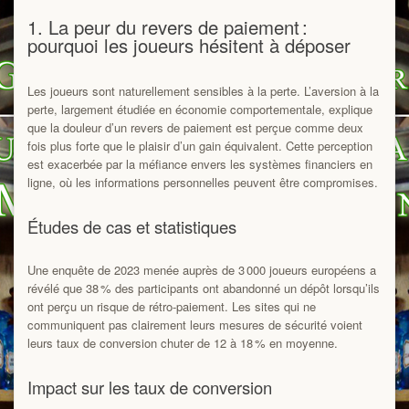
1. La peur du revers de paiement :
pourquoi les joueurs hésitent à déposer
Les joueurs sont naturellement sensibles à la perte. L’aversion à la
perte, largement étudiée en économie comportementale, explique
que la douleur d’un revers de paiement est perçue comme deux
fois plus forte que le plaisir d’un gain équivalent. Cette perception
est exacerbée par la méfiance envers les systèmes financiers en
ligne, où les informations personnelles peuvent être compromises.
Études de cas et statistiques
Une enquête de 2023 menée auprès de 3 000 joueurs européens a
révélé que 38 % des participants ont abandonné un dépôt lorsqu’ils
ont perçu un risque de rétro‑paiement. Les sites qui ne
communiquent pas clairement leurs mesures de sécurité voient
leurs taux de conversion chuter de 12 à 18 % en moyenne.
Impact sur les taux de conversion