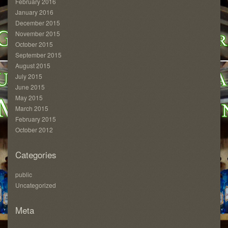
February 2016
January 2016
December 2015
November 2015
October 2015
September 2015
August 2015
July 2015
June 2015
May 2015
March 2015
February 2015
October 2012
Categories
public
Uncategorized
Meta