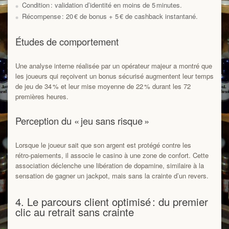
Condition : validation d’identité en moins de 5 minutes.
Récompense : 20 € de bonus + 5 € de cashback instantané.
Études de comportement
Une analyse interne réalisée par un opérateur majeur a montré que
les joueurs qui reçoivent un bonus sécurisé augmentent leur temps
de jeu de 34 % et leur mise moyenne de 22 % durant les 72
premières heures.
Perception du « jeu sans risque »
Lorsque le joueur sait que son argent est protégé contre les
rétro‑paiements, il associe le casino à une zone de confort. Cette
association déclenche une libération de dopamine, similaire à la
sensation de gagner un jackpot, mais sans la crainte d’un revers.
4. Le parcours client optimisé : du premier
clic au retrait sans crainte