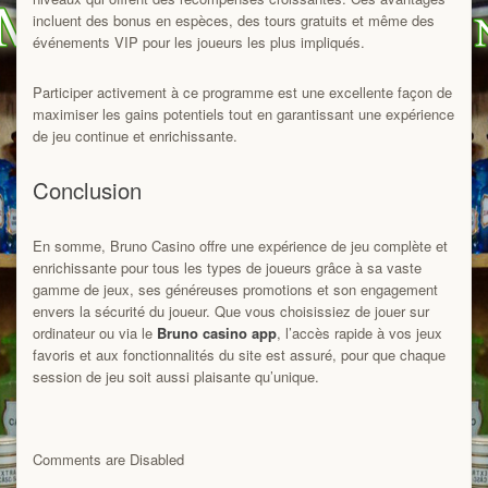
incluent des bonus en espèces, des tours gratuits et même des
événements VIP pour les joueurs les plus impliqués.
Participer activement à ce programme est une excellente façon de
maximiser les gains potentiels tout en garantissant une expérience
de jeu continue et enrichissante.
Conclusion
En somme, Bruno Casino offre une expérience de jeu complète et
enrichissante pour tous les types de joueurs grâce à sa vaste
gamme de jeux, ses généreuses promotions et son engagement
envers la sécurité du joueur. Que vous choisissiez de jouer sur
ordinateur ou via le
Bruno casino app
, l’accès rapide à vos jeux
favoris et aux fonctionnalités du site est assuré, pour que chaque
session de jeu soit aussi plaisante qu’unique.
Comments are Disabled