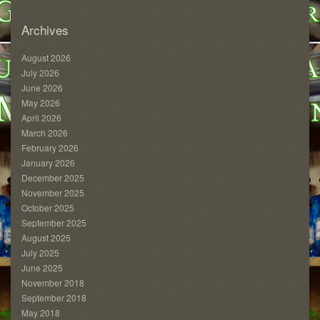
Archives
August 2026
July 2026
June 2026
May 2026
April 2026
March 2026
February 2026
January 2026
December 2025
November 2025
October 2025
September 2025
August 2025
July 2025
June 2025
November 2018
September 2018
May 2018