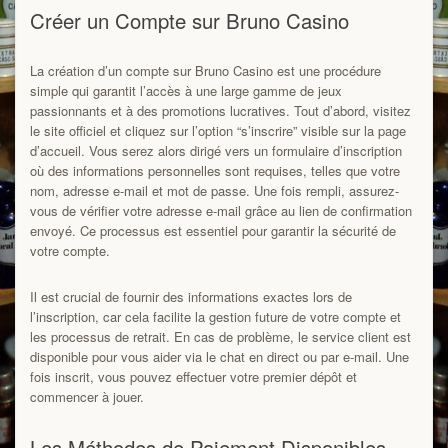
Créer un Compte sur Bruno Casino
La création d’un compte sur Bruno Casino est une procédure
simple qui garantit l’accès à une large gamme de jeux
passionnants et à des promotions lucratives. Tout d’abord, visitez
le site officiel et cliquez sur l’option “s’inscrire” visible sur la page
d’accueil. Vous serez alors dirigé vers un formulaire d’inscription
où des informations personnelles sont requises, telles que votre
nom, adresse e-mail et mot de passe. Une fois rempli, assurez-
vous de vérifier votre adresse e-mail grâce au lien de confirmation
envoyé. Ce processus est essentiel pour garantir la sécurité de
votre compte.
Il est crucial de fournir des informations exactes lors de
l’inscription, car cela facilite la gestion future de votre compte et
les processus de retrait. En cas de problème, le service client est
disponible pour vous aider via le chat en direct ou par e-mail. Une
fois inscrit, vous pouvez effectuer votre premier dépôt et
commencer à jouer.
Les Méthodes de Paiement Disponibles