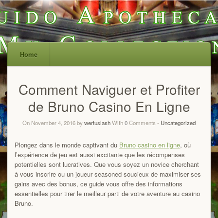
Home
Comment Naviguer et Profiter
de Bruno Casino En Ligne
On November 4, 2016 by
wertuslash
With
0
Comments -
Uncategorized
Plongez dans le monde captivant du
Bruno casino en ligne
, où
l’expérience de jeu est aussi excitante que les récompenses
potentielles sont lucratives. Que vous soyez un novice cherchant
à vous inscrire ou un joueur seasoned soucieux de maximiser ses
gains avec des bonus, ce guide vous offre des informations
essentielles pour tirer le meilleur parti de votre aventure au casino
Bruno.