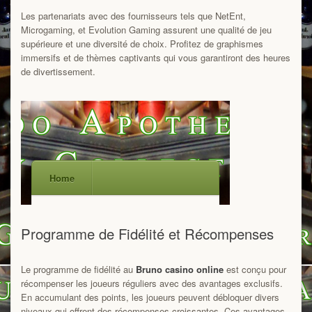
Les partenariats avec des fournisseurs tels que NetEnt,
Microgaming, et Evolution Gaming assurent une qualité de jeu
supérieure et une diversité de choix. Profitez de graphismes
immersifs et de thèmes captivants qui vous garantiront des heures
de divertissement.
Programme de Fidélité et Récompenses
Le programme de fidélité au
Bruno casino online
est conçu pour
récompenser les joueurs réguliers avec des avantages exclusifs.
En accumulant des points, les joueurs peuvent débloquer divers
niveaux qui offrent des récompenses croissantes. Ces avantages