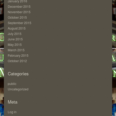
January 2016
December 2015
November 2015
October 2015
September 2015
August 2015
July 2015
June 2015
May 2015
March 2015
February 2015
October 2012
Categories
public
Uncategorized
Meta
Log in