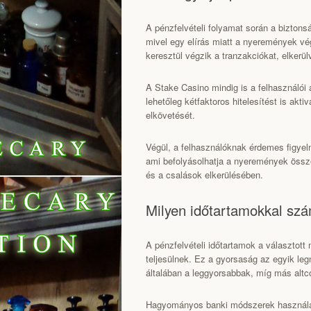
A pénzfelvételi folyamat során a biztons
mivel egy elírás miatt a nyeremények vég
keresztül végzik a tranzakciókat, elkerül
A Stake Casino mindig is a felhasználói 
lehetőleg kétfaktoros hitelesítést is akt
elkövetését.
Végül, a felhasználóknak érdemes figyel
ami befolyásolhatja a nyeremények össz
és a csalások elkerülésében.
Milyen időtartamokkal szá
A pénzfelvételi időtartamok a választott
teljesülnek. Ez a gyorsaság az egyik le
általában a leggyorsabbak, míg más altco
Hagyományos banki módszerek használata