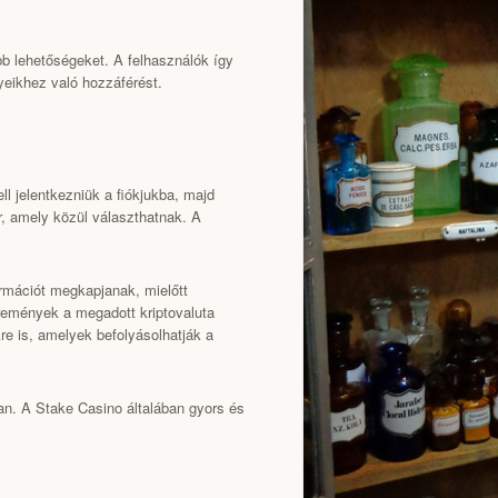
bb lehetőségeket. A felhasználók így
yeikhez való hozzáférést.
ll jelentkezniük a fiókjukba, majd
r, amely közül választhatnak. A
rmációt megkapjanak, mielőtt
eremények a megadott kriptovaluta
re is, amelyek befolyásolhatják a
ban. A Stake Casino általában gyors és