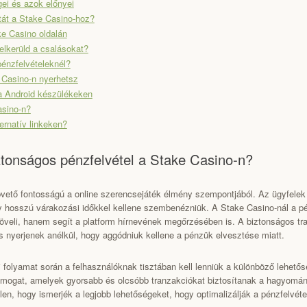
gei és azok előnyei
utát a Stake Casino-hoz?
ke Casino oldalán
 elkerüld a csalásokat?
énzfelvételeknél?
 Casino-n nyerhetsz
a Android készülékeken
asino-n?
ernatív linkeken?
iztonságos pénzfelvétel a Stake Casino-n?
pvető fontosságú a online szerencsejáték élmény szempontjából. Az ügyfelek
 hosszú várakozási időkkel kellene szembenézniük. A Stake Casino-nál a pé
öveli, hanem segít a platform hírnevének megőrzésében is. A biztonságos tra
 nyerjenek anélkül, hogy aggódniuk kellene a pénzük elvesztése miatt.
 folyamat során a felhasználóknak tisztában kell lenniük a különböző lehető
 támogat, amelyek gyorsabb és olcsóbb tranzakciókat biztosítanak a hagyom
en, hogy ismerjék a legjobb lehetőségeket, hogy optimalizálják a pénzfelvéte