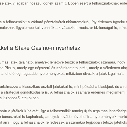
sejáték világában hosszú időnek számít. Éppen ezért a felhasználóknak érd
 felhasználóit a várható pénzfelvételi időtartamokról, így érdemes figyelni a f
nálóknak figyelembe kell venniük a kiválasztott módszer biztonságát is, miv
kkel a Stake Casino-n nyerhetsz
lmas játék található, amelyek lehetővé teszik a felhasználók számára, hog
e Plinko, amely egy népszerű és szórakoztató játék, amely a véletlenen alap
i a lehető legmagasabb nyereményeket, miközben élvezik a játék izgalmait.
artalmazza a klasszikus asztali játékokat is, mint például a blackjack és a r
a stratégiai gondolkodásra is. A felhasználók számára érdemes megismerni a
 a különböző játékokban.
síti a játékok kínálatát, így a felhasználók mindig új és izgalmas lehetősége
n bónuszokat is kaphatnak, amelyek tovább növelhetik a nyereményeik mérték
d arra, hogy a felhasználók felfedezzék a számukra legjobban tetsző játékoka