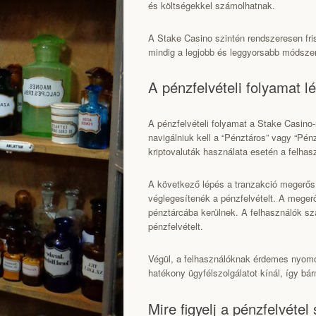
és költségekkel számolhatnak.
A Stake Casino szintén rendszeresen fris
mindig a legjobb és leggyorsabb módszer
A pénzfelvételi folyamat l
A pénzfelvételi folyamat a Stake Casino-
navigálniuk kell a “Pénztáros” vagy “Pén
kriptovaluták használata esetén a felha
A következő lépés a tranzakció megerősí
véglegesítenék a pénzfelvételt. A megerő
pénztárcába kerülnek. A felhasználók szá
pénzfelvételt.
Végül, a felhasználóknak érdemes nyomon 
hatékony ügyfélszolgálatot kínál, így b
Mire figyelj a pénzfelvétel