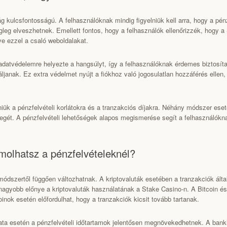
ág kulcsfontosságú. A felhasználóknak mindig figyelniük kell arra, hogy a pé
leg elveszhetnek. Emellett fontos, hogy a felhasználók ellenőrizzék, hogy a
ve ezzel a csaló weboldalakat.
adatvédelemre helyezte a hangsúlyt, így a felhasználóknak érdemes biztosíta
iváljanak. Ez extra védelmet nyújt a fiókhoz való jogosulatlan hozzáférés elle
niük a pénzfelvételi korlátokra és a tranzakciós díjakra. Néhány módszer ese
egét. A pénzfelvételi lehetőségek alapos megismerése segít a felhasználók
molhatsz a pénzfelvételeknél?
 módszertől függően változhatnak. A kriptovaluták esetében a tranzakciók ál
gnagyobb előnye a kriptovaluták használatának a Stake Casino-n. A Bitcoin 
inok esetén előfordulhat, hogy a tranzakciók kicsit tovább tartanak.
 esetén a pénzfelvételi időtartamok jelentősen megnövekedhetnek. A banki