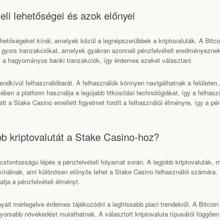
li lehetőségei és azok előnyei
ehetőségeket kínál, amelyek közül a legnépszerűbbek a kriptovaluták. A Bitc
a gyors tranzakciókat, amelyek gyakran azonnali pénzfelvételt eredményeznek
t a hagyományos banki tranzakciók, így érdemes ezeket választani.
endkívül felhasználóbarát. A felhasználók könnyen navigálhatnak a felületen,
kében a platform használja a legújabb titkosítási technológiákat, így a felha
tt a Stake Casino emellett figyelmet fordít a felhasználói élményre, így a 
bb kriptovalutát a Stake Casino-hoz?
lcsfontosságú lépés a pénzfelvételi folyamat során. A legjobb kriptovaluták, 
 kínálnak, ami különösen előnyös lehet a Stake Casino felhasználói számára.
hatja a pénzfelvételi élményt.
yait mérlegelve érdemes tájékozódni a legfrissebb piaci trendekről. A Bitcoin
orsabb növekedést mutathatnak. A választott kriptovaluta típusától függően a