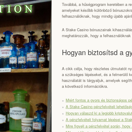
Továbbá, a hűségprogram keretében a re
amelyeket később különböző bónuszokra é
felhasználóknak, hogy mindig újabb aján
A Stake Casino bónuszainak kihasználás
meghatározzák, hogy a felhasználóknak m
Hogyan biztosítsd a gy
A cikk célja, hogy részletes útmutatót 
a szükséges lépéseket, és a felmerülő ké
használatát is tárgyaljuk, amelyek segít
a következő információkra.
Miért fontos a gyors és biztonságos p
A Stake Casino pénzfelvételi lehetősé
Hogyan válaszd ki a legjobb kriptoval
A pénzfelvételi folyamat lépései a Sta
Mire figyelj a pénzfelvétel során, hogy