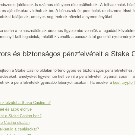
ndszeres játékosok is számos előnyben részesülhetnek. A felhasználók hűsé
s ajándékokra válthatnak be. A bónuszok és promóciók rendszeres frissítés
latokat találjanak, amelyek segíthetnek növelni a nyereményüket.
a során a felhasználóknak érdemes figyelembe venniük a fogadási követel
ennyit kell fogadniuk, mielőtt kivehetik a bónusz által generált nyereménye
ors és biztonságos pénzfelvételt a Stake 
nyújtson a Stake Casino oldalán történő gyors és biztonságos pénzfelvételhe
rdéseket, amelyeket figyelembe kell venni a pénzfelvételi folyamat során. To
hetnek a pénzfelvételek gyorsabb lebonyolításában. Ha érdekel a
best crypto 
énzfelvétel a Stake Casino-n?
gei és azok előnyei
utát a Stake Casino-hoz?
ke Casino oldalán
 elkerüld a csalásokat?