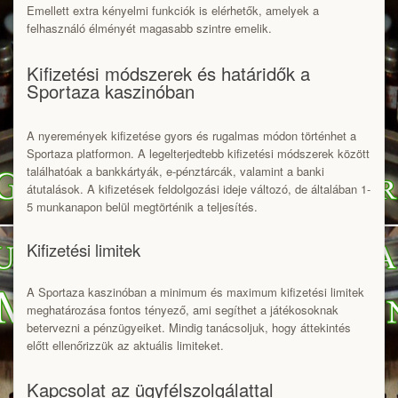
Emellett extra kényelmi funkciók is elérhetők, amelyek a
felhasználó élményét magasabb szintre emelik.
Kifizetési módszerek és határidők a
Sportaza kaszinóban
A nyeremények kifizetése gyors és rugalmas módon történhet a
Sportaza platformon. A legelterjedtebb kifizetési módszerek között
találhatóak a bankkártyák, e-pénztárcák, valamint a banki
átutalások. A kifizetések feldolgozási ideje változó, de általában 1-
5 munkanapon belül megtörténik a teljesítés.
Kifizetési limitek
A Sportaza kaszinóban a minimum és maximum kifizetési limitek
meghatározása fontos tényező, ami segíthet a játékosoknak
betervezni a pénzügyeiket. Mindig tanácsoljuk, hogy áttekintés
előtt ellenőrizzük az aktuális limiteket.
Kapcsolat az ügyfélszolgálattal