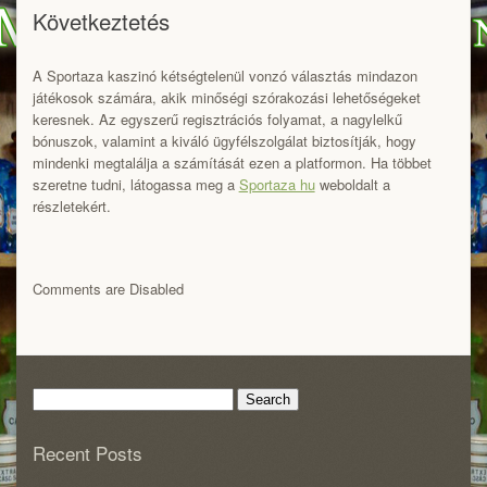
Következtetés
A Sportaza kaszinó kétségtelenül vonzó választás mindazon
játékosok számára, akik minőségi szórakozási lehetőségeket
keresnek. Az egyszerű regisztrációs folyamat, a nagylelkű
bónuszok, valamint a kiváló ügyfélszolgálat biztosítják, hogy
mindenki megtalálja a számítását ezen a platformon. Ha többet
szeretne tudni, látogassa meg a
Sportaza hu
weboldalt a
részletekért.
Comments are Disabled
Search
for:
Recent Posts