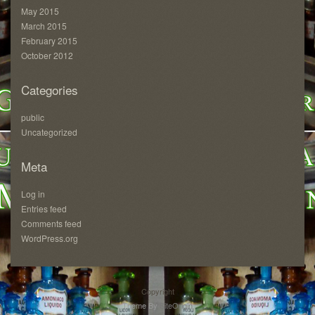
May 2015
March 2015
February 2015
October 2012
Categories
public
Uncategorized
Meta
Log in
Entries feed
Comments feed
WordPress.org
Copyright
Theme By
SiteOrigin