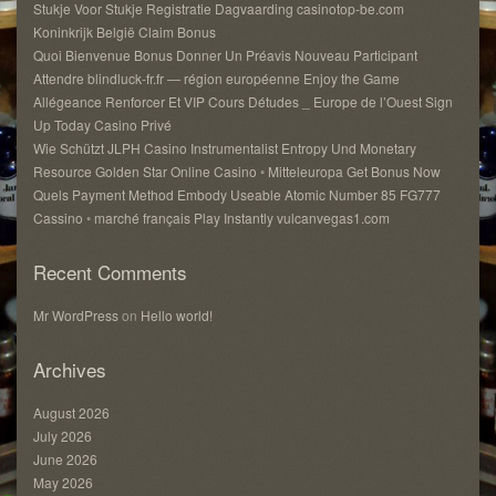
Stukje Voor Stukje Registratie Dagvaarding casinotop-be.com
Koninkrijk België Claim Bonus
Quoi Bienvenue Bonus Donner Un Préavis Nouveau Participant
Attendre blindluck-fr.fr — région européenne Enjoy the Game
Allégeance Renforcer Et VIP Cours Détudes _ Europe de l’Ouest Sign
Up Today Casino Privé
Wie Schützt JLPH Casino Instrumentalist Entropy Und Monetary
Resource Golden Star Online Casino ◦ Mitteleuropa Get Bonus Now
Quels Payment Method Embody Useable Atomic Number 85 FG777
Cassino ◦ marché français Play Instantly vulcanvegas1.com
Recent Comments
Mr WordPress
on
Hello world!
Archives
August 2026
July 2026
June 2026
May 2026