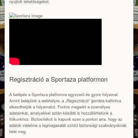
nyújtott lehetőségeket.
Regisztráció a Sportaza platformon
A belépés a Sportaza platformra egyszerű és gyors folyamat.
Amint belépünk a webhelyre, a „Regisztráció” gombra kattintva
elkezdhetjük a folyamatot. Fontos megadni a személyes
adatainkat, amelyekkel aztán később is hozzáférhetünk a
fiókunkhoz. Biztosítékot is kapunk ezen a ponton arra, hogy az
adatok védelme a legmagasabb szintű biztonsági szabványoknak
felel meg.