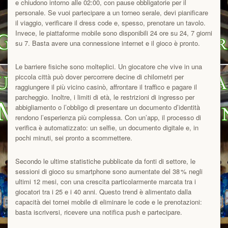
e chiudono intorno alle 02:00, con pause obbligatorie per il
personale. Se vuoi partecipare a un torneo serale, devi pianificare
il viaggio, verificare il dress code e, spesso, prenotare un tavolo.
Invece, le piattaforme mobile sono disponibili 24 ore su 24, 7 giorni
su 7. Basta avere una connessione internet e il gioco è pronto.
Le barriere fisiche sono molteplici. Un giocatore che vive in una
piccola città può dover percorrere decine di chilometri per
raggiungere il più vicino casinò, affrontare il traffico e pagare il
parcheggio. Inoltre, i limiti di età, le restrizioni di ingresso per
abbigliamento o l’obbligo di presentare un documento d’identità
rendono l’esperienza più complessa. Con un’app, il processo di
verifica è automatizzato: un selfie, un documento digitale e, in
pochi minuti, sei pronto a scommettere.
Secondo le ultime statistiche pubblicate da fonti di settore, le
sessioni di gioco su smartphone sono aumentate del 38 % negli
ultimi 12 mesi, con una crescita particolarmente marcata tra i
giocatori tra i 25 e i 40 anni. Questo trend è alimentato dalla
capacità dei tornei mobile di eliminare le code e le prenotazioni:
basta iscriversi, ricevere una notifica push e partecipare.