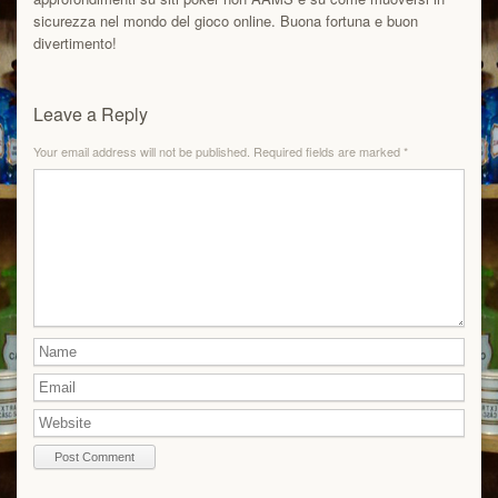
sicurezza nel mondo del gioco online. Buona fortuna e buon
divertimento!
Leave a Reply
Your email address will not be published.
Required fields are marked
*