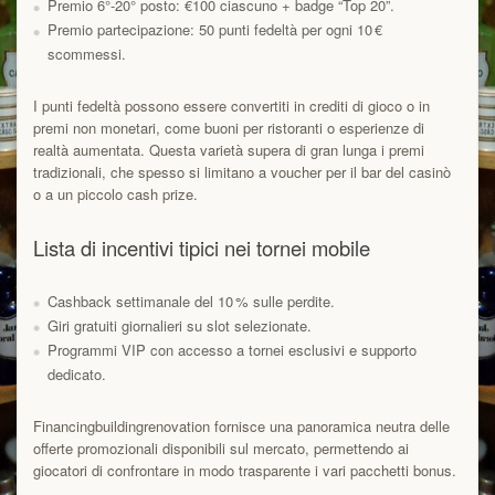
Premio 6°‑20° posto: €100 ciascuno + badge “Top 20”.
Premio partecipazione: 50 punti fedeltà per ogni 10 €
scommessi.
I punti fedeltà possono essere convertiti in crediti di gioco o in
premi non monetari, come buoni per ristoranti o esperienze di
realtà aumentata. Questa varietà supera di gran lunga i premi
tradizionali, che spesso si limitano a voucher per il bar del casinò
o a un piccolo cash prize.
Lista di incentivi tipici nei tornei mobile
Cashback settimanale del 10 % sulle perdite.
Giri gratuiti giornalieri su slot selezionate.
Programmi VIP con accesso a tornei esclusivi e supporto
dedicato.
Financingbuildingrenovation fornisce una panoramica neutra delle
offerte promozionali disponibili sul mercato, permettendo ai
giocatori di confrontare in modo trasparente i vari pacchetti bonus.