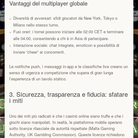
Vantaggi del multiplayer globale
Diversità di avversari: sfidi giocatori da New York, Tokyo o
Milano nello stesso turno.
Fusi orari: i tornei possono iniziare alle 02:00 CET e terminare
alle 04:00, consentendo a chi è in Asia di partecipare.
Interazione sociale: chat integrate, emoticon e possibilità di
inviare “cheer” ai concorrenti.
Le notifiche push, i messaggi in‑app e le classifiche live creano un
senso di urgenza e competizione che supera di gran lunga
l’esperienza di un tavolo statico.
3. Sicurezza, trasparenza e fiducia: sfatare
i miti
Uno dei miti più radicati è che i casinò online siano truffe e che i
giochi siano manipolati. In realtà, le piattaforme mobile operano
sotto licenze rilasciate da autorità rispettate (Malta Gaming
Authority, UK Gambling Commission). Queste licenze richiedono