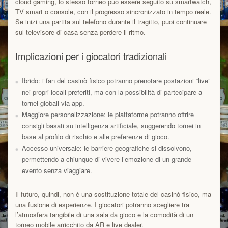
cloud gaming, lo stesso torneo può essere seguito su smartwatch,
TV smart o console, con il progresso sincronizzato in tempo reale.
Se inizi una partita sul telefono durante il tragitto, puoi continuare
sul televisore di casa senza perdere il ritmo.
Implicazioni per i giocatori tradizionali
Ibrido: i fan del casinò fisico potranno prenotare postazioni “live”
nei propri locali preferiti, ma con la possibilità di partecipare a
tornei globali via app.
Maggiore personalizzazione: le piattaforme potranno offrire
consigli basati su intelligenza artificiale, suggerendo tornei in
base al profilo di rischio e alle preferenze di gioco.
Accesso universale: le barriere geografiche si dissolvono,
permettendo a chiunque di vivere l’emozione di un grande
evento senza viaggiare.
Il futuro, quindi, non è una sostituzione totale del casinò fisico, ma
una fusione di esperienze. I giocatori potranno scegliere tra
l’atmosfera tangibile di una sala da gioco e la comodità di un
torneo mobile arricchito da AR e live dealer.