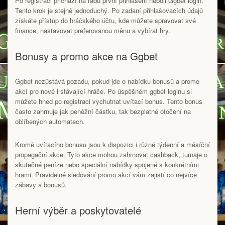
Po registraci přichází na řadu první přihlášení neboli Ggbet login.
Tento krok je stejně jednoduchý. Po zadaní přihlašovacích údajů
získáte přístup do hráčského účtu, kde můžete spravovat své
finance, nastavovat preferovanou měnu a vybírat hry.
Bonusy a promo akce na Ggbet
Ggbet nezůstává pozadu, pokud jde o nabídku bonusů a promo
akcí pro nové i stávající hráče. Po úspěšném ggbet loginu si
můžete hned po registraci vychutnat uvítací bonus. Tento bonus
často zahrnuje jak peněžní částku, tak bezplatné otočení na
oblíbených automatech.
Kromě uvítacího bonusu jsou k dispozici i různé týdenní a měsíční
propagační akce. Tyto akce mohou zahrnovat cashback, turnaje o
skutečné peníze nebo speciální nabídky spojené s konkrétními
hrami. Pravidelné sledování promo akcí vám zajistí co nejvíce
zábavy a bonusů.
Herní výběr a poskytovatelé