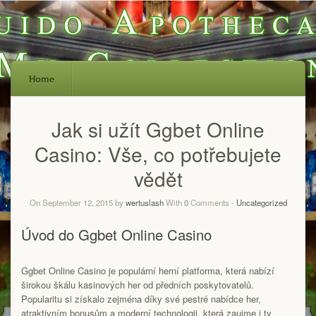
Home
Jak si užít Ggbet Online
Casino: Vše, co potřebujete
vědět
On September 12, 2015 by
wertuslash
With
0
Comments -
Uncategorized
Úvod do Ggbet Online Casino
Ggbet Online Casino je populární herní platforma, která nabízí
širokou škálu kasinových her od předních poskytovatelů.
Popularitu si získalo zejména díky své pestré nabídce her,
atraktivním bonusům a moderní technologii, která zaujme i ty