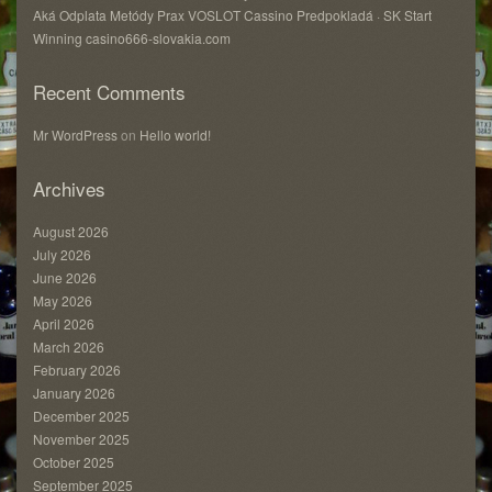
Aká Odplata Metódy Prax VOSLOT Cassino Predpokladá · SK Start
Winning casino666-slovakia.com
Recent Comments
Mr WordPress
on
Hello world!
Archives
August 2026
July 2026
June 2026
May 2026
April 2026
March 2026
February 2026
January 2026
December 2025
November 2025
October 2025
September 2025