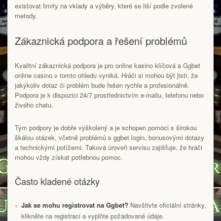
existovat limity na vklady a výběry, které se liší podle zvolené
metody.
Zákaznická podpora a řešení problémů
Kvalitní zákaznická podpora je pro online kasino klíčová a Ggbet
online casino v tomto ohledu vyniká. Hráči si mohou být jisti, že
jakýkoliv dotaz či problém bude řešen rychle a profesionálně.
Podpora je k dispozici 24/7 prostřednictvím e-mailu, telefonu nebo
živého chatu.
Tým podpory je dobře vyškolený a je schopen pomoci s širokou
škálou otázek, včetně problémů s ggbet login, bonusovými dotazy
a technickými potížemi. Taková úroveň servisu zajišťuje, že hráči
mohou vždy získat potřebnou pomoc.
Často kladené otázky
Jak se mohu registrovat na Ggbet?
Navštivte oficiální stránky,
klikněte na registraci a vyplňte požadované údaje.