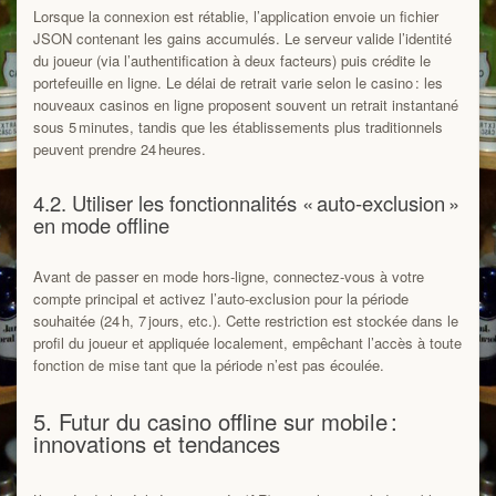
Lorsque la connexion est rétablie, l’application envoie un fichier
JSON contenant les gains accumulés. Le serveur valide l’identité
du joueur (via l’authentification à deux facteurs) puis crédite le
portefeuille en ligne. Le délai de retrait varie selon le casino : les
nouveaux casinos en ligne proposent souvent un retrait instantané
sous 5 minutes, tandis que les établissements plus traditionnels
peuvent prendre 24 heures.
4.2. Utiliser les fonctionnalités « auto‑exclusion »
en mode offline
Avant de passer en mode hors‑ligne, connectez‑vous à votre
compte principal et activez l’auto‑exclusion pour la période
souhaitée (24 h, 7 jours, etc.). Cette restriction est stockée dans le
profil du joueur et appliquée localement, empêchant l’accès à toute
fonction de mise tant que la période n’est pas écoulée.
5. Futur du casino offline sur mobile :
innovations et tendances