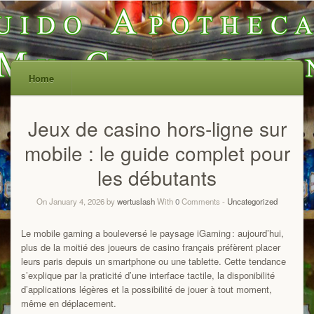
Home
Jeux de casino hors‑ligne sur
mobile : le guide complet pour
les débutants
On January 4, 2026 by
wertuslash
With
0
Comments -
Uncategorized
Le mobile gaming a bouleversé le paysage iGaming : aujourd’hui,
plus de la moitié des joueurs de casino français préfèrent placer
leurs paris depuis un smartphone ou une tablette. Cette tendance
s’explique par la praticité d’une interface tactile, la disponibilité
d’applications légères et la possibilité de jouer à tout moment,
même en déplacement.