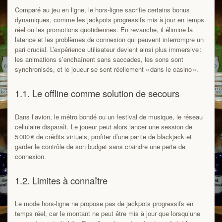
Comparé au jeu en ligne, le hors‑ligne sacrifie certains bonus
dynamiques, comme les jackpots progressifs mis à jour en temps
réel ou les promotions quotidiennes. En revanche, il élimine la
latence et les problèmes de connexion qui peuvent interrompre un
pari crucial. L’expérience utilisateur devient ainsi plus immersive :
les animations s’enchaînent sans saccades, les sons sont
synchronisés, et le joueur se sent réellement « dans le casino ».
1.1. Le offline comme solution de secours
Dans l’avion, le métro bondé ou un festival de musique, le réseau
cellulaire disparaît. Le joueur peut alors lancer une session de
5 000 € de crédits virtuels, profiter d’une partie de blackjack et
garder le contrôle de son budget sans craindre une perte de
connexion.
1.2. Limites à connaître
Le mode hors‑ligne ne propose pas de jackpots progressifs en
temps réel, car le montant ne peut être mis à jour que lorsqu’une