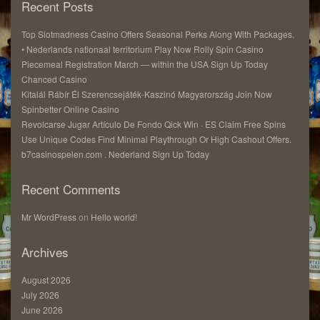
Recent Posts
Top Slotmadness Casino Offers Seasonal Perks Along With Packages.
• Nederlands nationaal territorium Play Now Rolly Spin Casino
Piecemeal Registration March — within the USA Sign Up Today
Chanced Casino
Kitalál Rábír Él Szerencsejáték-Kaszinó Magyarország Join Now
Spinbetter Online Casino
Revolcarse Jugar Artículo De Fondo Qick Win · ES Claim Free Spins
Use Unique Codes Find Minimal Playthrough Or High Cashout Offers.
b7casinospelen.com . Nederland Sign Up Today
Recent Comments
Mr WordPress
on
Hello world!
Archives
August 2026
July 2026
June 2026