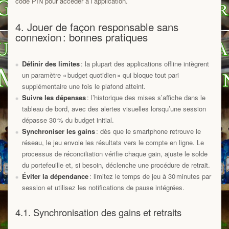
code PIN pour accéder à l’application.
4. Jouer de façon responsable sans
connexion : bonnes pratiques
Définir des limites
: la plupart des applications offline intègrent
un paramètre « budget quotidien » qui bloque tout pari
supplémentaire une fois le plafond atteint.
Suivre les dépenses
: l’historique des mises s’affiche dans le
tableau de bord, avec des alertes visuelles lorsqu’une session
dépasse 30 % du budget initial.
Synchroniser les gains
: dès que le smartphone retrouve le
réseau, le jeu envoie les résultats vers le compte en ligne. Le
processus de réconciliation vérifie chaque gain, ajuste le solde
du portefeuille et, si besoin, déclenche une procédure de retrait.
Éviter la dépendance
: limitez le temps de jeu à 30 minutes par
session et utilisez les notifications de pause intégrées.
4.1. Synchronisation des gains et retraits