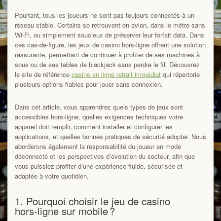
Pourtant, tous les joueurs ne sont pas toujours connectés à un
réseau stable. Certains se retrouvent en avion, dans le métro sans
Wi‑Fi, ou simplement soucieux de préserver leur forfait data. Dans
ces cas‑de‑figure, les jeux de casino hors‑ligne offrent une solution
rassurante, permettant de continuer à profiter de ses machines à
sous ou de ses tables de blackjack sans perdre le fil. Découvrez
le site de référence
casino en ligne retrait immédiat
qui répertorie
plusieurs options fiables pour jouer sans connexion.
Dans cet article, vous apprendrez quels types de jeux sont
accessibles hors‑ligne, quelles exigences techniques votre
appareil doit remplir, comment installer et configurer les
applications, et quelles bonnes pratiques de sécurité adopter. Nous
aborderons également la responsabilité du joueur en mode
déconnecté et les perspectives d’évolution du secteur, afin que
vous puissiez profiter d’une expérience fluide, sécurisée et
adaptée à votre quotidien.
1. Pourquoi choisir le jeu de casino
hors‑ligne sur mobile ?