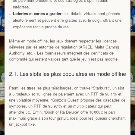
de paiement prédéfinis et des stratégies d’optimisation
intégrées.
Loteries et cartes à gratter
: les tickets virtuels sont générés
aléatoirement et peuvent être grattés avec le doigt, offrant une
expérience tactile proche du réel.
Même en mode offline, les jeux doivent respecter les licences
délivrées par les autorités de régulation (ARJEL, Malta Gaming
Authority, etc.). Les fournisseurs intègrent des certificats de
conformité qui restent valides tant que le jeu n’est pas modifié.
2.1. Les slots les plus populaires en mode offline
Parmi les titres les plus téléchargés, on trouve “Starburst”, un slot
à 5 rouleaux et 10 lignes de paiement avec un RTP de 96,1 % et
une volatilité moyenne. “Gonzo’s Quest” propose des cascades de
symboles, un RTP de 95,97 % et un multiplicateur qui peut
atteindre 5 x. Enfin, “Book of Ra Deluxe” offre 10 000 x le pari
maximum grâce à son tour gratuit, idéal pour les joueurs cherchant
un jackpot fixe.