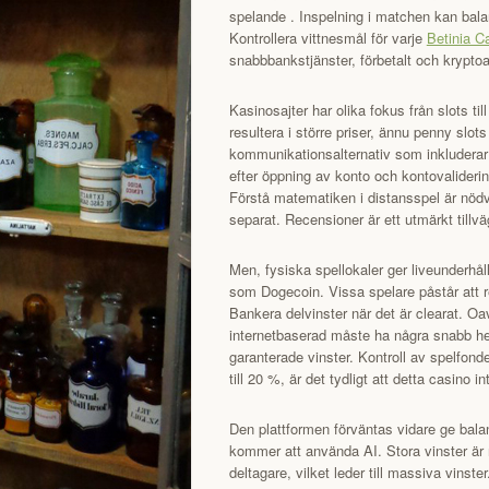
spelande . Inspelning i matchen kan balans
Kontrollera vittnesmål för varje
Betinia C
snabbbankstjänster, förbetalt och kryptoa
Kasinosajter har olika fokus från slots ti
resultera i större priser, ännu penny slot
kommunikationsalternativ som inkluderar 
efter öppning av konto och kontovaliderin
Förstå matematiken i distansspel är nödv
separat. Recensioner är ett utmärkt tillv
Men, fysiska spellokaler ger liveunderhål
som Dogecoin. Vissa spelare påstår att re
Bankera delvinster när det är clearat. Oa
internetbaserad måste ha några snabb he
garanterade vinster. Kontroll av spelfonde
till 20 %, är det tydligt att detta casino 
Den plattformen förväntas vidare ge balan
kommer att använda AI. Stora vinster är r
deltagare, vilket leder till massiva vinster