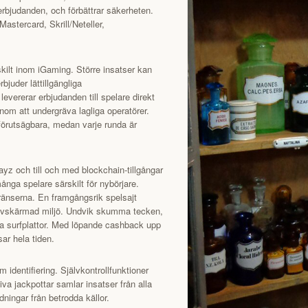
 erbjudanden, och förbättrar säkerheten.
astercard, Skrill/Neteller,
rskilt inom iGaming. Större insatser kan
juder lättillgängliga
vererar erbjudanden till spelare direkt
nom att undergräva lagliga operatörer.
förutsägbara, medan varje runda är
ayz och till och med blockchain-tillgångar
nga spelare särskilt för nybörjare.
gränserna. En framgångsrik spelsajt
 avskärmad miljö. Undvik skumma tecken,
, via surfplattor. Med löpande cashback upp
sar hela tiden.
identifiering. Självkontrollfunktioner
va jackpottar samlar insatser från alla
ddningar från betrodda källor.