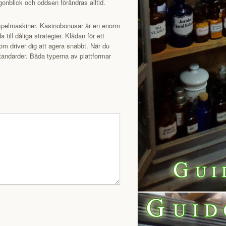
onblick och oddsen förändras alltid.
 spelmaskiner. Kasinobonusar är en enorm
ill dåliga strategier. Klådan för ett
om driver dig att agera snabbt. När du
standarder. Båda typerna av plattformar