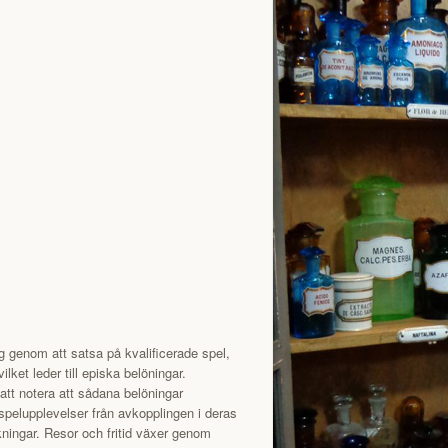
ng genom att satsa på kvalificerade spel,
lket leder till episka belöningar.
 att notera att sådana belöningar
 spelupplevelser från avkopplingen i deras
ningar. Resor och fritid växer genom