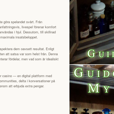
te göra spelandet svårt. Från
attningsvis, ​​livespel förenar komfort
vändas i hjul. Dessutom, till skillnad
t maximala insatsbeloppet.
spektera dem oavsett resultat. Enligt
sten att satsa var som helst från. Denna
terar fördelar, men vad som är idealiskt
er casino — en digital plattform med
rcommunities, delta i konversationer på
genom att erbjuda extra pengar.