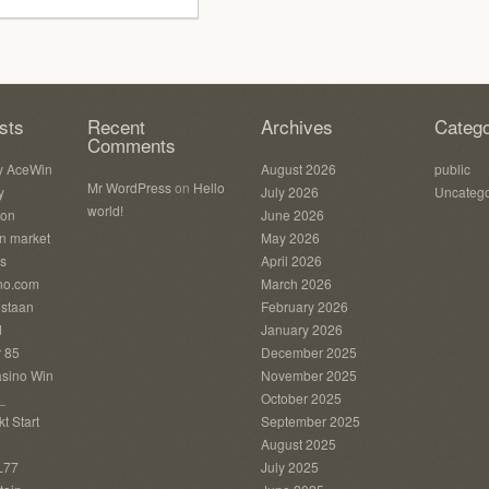
sts
Recent
Archives
Catego
Comments
y AceWin
August 2026
public
Mr WordPress
on
Hello
y
July 2026
Uncatego
world!
son
June 2026
an market
May 2026
s
April 2026
no.com
March 2026
estaan
February 2026
d
January 2026
 85
December 2025
sino Win
November 2025
_
October 2025
t Start
September 2025
August 2025
L77
July 2025