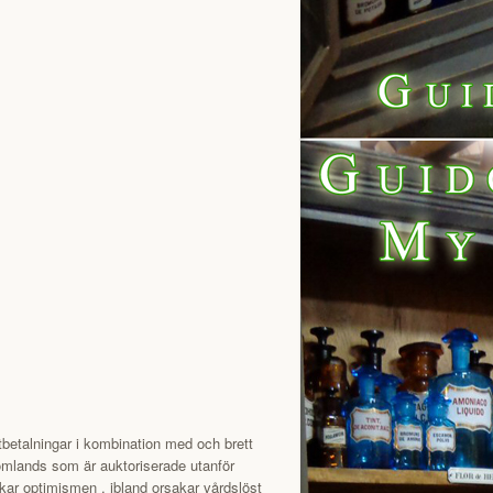
utbetalningar i kombination med och brett
utomlands som är auktoriserade utanför
kar optimismen , ibland orsakar vårdslöst