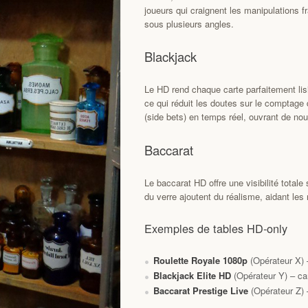
joueurs qui craignent les manipulations 
sous plusieurs angles.
Blackjack
Le HD rend chaque carte parfaitement lisi
ce qui réduit les doutes sur le comptage 
(side bets) en temps réel, ouvrant de nou
Baccarat
Le baccarat HD offre une visibilité totale
du verre ajoutent du réalisme, aidant les 
Exemples de tables HD‑only
Roulette Royale 1080p
(Opérateur X) –
Blackjack Elite HD
(Opérateur Y) – ca
Baccarat Prestige Live
(Opérateur Z) 