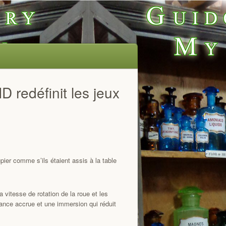
 redéfinit les jeux
ier comme s’ils étaient assis à la table
la vitesse de rotation de la roue et les
ance accrue et une immersion qui réduit