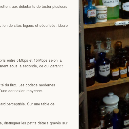
ettent aux débutants de tester plusieurs
tion de sites légaux et sécurisés, idéale
pris entre 5 Mbps et 15 Mbps selon la
lement sous la seconde, ce qui garantit
lité du flux. Les codecs modernes
 d’une connexion moyenne.
rd perceptible. Sur une table de
e, distinguer les petits détails gravés sur