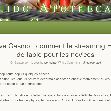
ive Casino : comment le streaming HD
de table pour les novices
On September 14, 2025 by
wertuslash
With
0
Comments -
Uncategorized
 popularité depuis quelques années.
inition, les joueurs peuvent désormais assister à chaque mouvement du croup
ur de salon ou un smartphone.
 aux jeux de table – roulette, blackjack, baccarat – où la lisibilité des cartes, 
tielles. Pour les néophytes, le passage du SD au HD se traduit par une confi