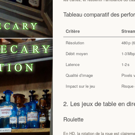
Tableau comparatif des perf
Critère
Strea
Résolution
480 p (6
Débit moyen
1‑3 Mb
Latence
1‑2 s
Qualité d’image
Pixels 
Impact sur le jeu
Risque 
2. Les jeux de table en di
Roulette
En HD, la rotation de la roue est claireme