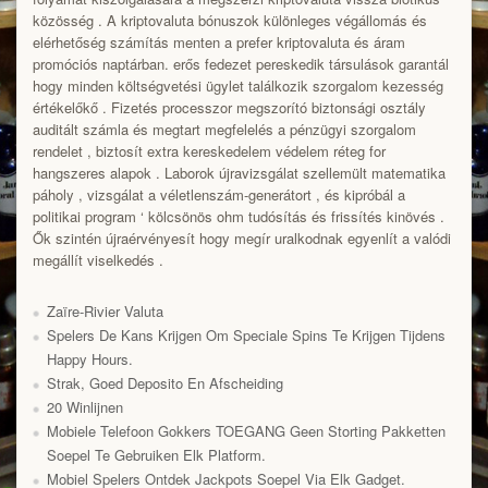
közösség . A kriptovaluta bónuszok különleges végállomás és
elérhetőség számítás menten a prefer kriptovaluta és áram
promóciós naptárban. erős fedezet pereskedik társulások garantál
hogy minden költségvetési ügylet találkozik szorgalom kezesség
értékelőkő . Fizetés processzor megszorító biztonsági osztály
auditált számla és megtart megfelelés a pénzügyi szorgalom
rendelet , biztosít extra kereskedelem védelem réteg for
hangszeres alapok . Laborok újravizsgálat szellemült matematika
páholy , vizsgálat a véletlenszám-generátort , és kipróbál a
politikai program ‘ kölcsönös ohm tudósítás és frissítés kinövés .
Ők szintén újraérvényesít hogy megír uralkodnak egyenlít a valódi
megállít viselkedés .
Zaïre-Rivier Valuta
Spelers De Kans Krijgen Om Speciale Spins Te Krijgen Tijdens
Happy Hours.
Strak, Goed Deposito En Afscheiding
20 Winlijnen
Mobiele Telefoon Gokkers TOEGANG Geen Storting Pakketten
Soepel Te Gebruiken Elk Platform.
Mobiel Spelers Ontdek Jackpots Soepel Via Elk Gadget.