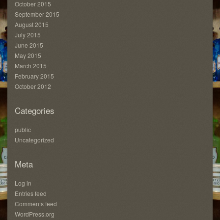
October 2015
September 2015
August 2015
July 2015
June 2015
May 2015
March 2015
February 2015
October 2012
Categories
public
Uncategorized
Meta
Log in
Entries feed
Comments feed
WordPress.org