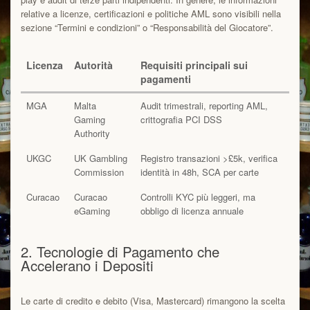
relative a licenze, certificazioni e politiche AML sono visibili nella
sezione “Termini e condizioni” o “Responsabilità del Giocatore”.
Licenza
Autorità
Requisiti principali sui
pagamenti
MGA
Malta
Audit trimestrali, reporting AML,
Gaming
crittografia PCI DSS
Authority
UKGC
UK Gambling
Registro transazioni >£5k, verifica
Commission
identità in 48h, SCA per carte
Curacao
Curacao
Controlli KYC più leggeri, ma
eGaming
obbligo di licenza annuale
2. Tecnologie di Pagamento che
Accelerano i Depositi
Le carte di credito e debito (Visa, Mastercard) rimangono la scelta