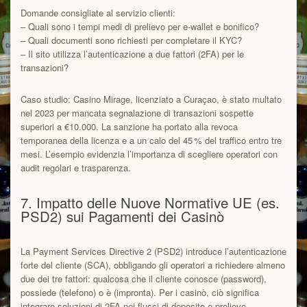
Domande consigliate al servizio clienti:
– Quali sono i tempi medi di prelievo per e‑wallet e bonifico?
– Quali documenti sono richiesti per completare il KYC?
– Il sito utilizza l’autenticazione a due fattori (2FA) per le
transazioni?
Caso studio: Casino Mirage, licenziato a Curaçao, è stato multato
nel 2023 per mancata segnalazione di transazioni sospette
superiori a €10.000. La sanzione ha portato alla revoca
temporanea della licenza e a un calo del 45 % del traffico entro tre
mesi. L’esempio evidenzia l’importanza di scegliere operatori con
audit regolari e trasparenza.
7. Impatto delle Nuove Normative UE (es.
PSD2) sui Pagamenti dei Casinò
La Payment Services Directive 2 (PSD2) introduce l’autenticazione
forte del cliente (SCA), obbligando gli operatori a richiedere almeno
due dei tre fattori: qualcosa che il cliente conosce (password),
possiede (telefono) o è (impronta). Per i casinò, ciò significa
integrare soluzioni di 2FA nei flussi di deposito e prelievo.