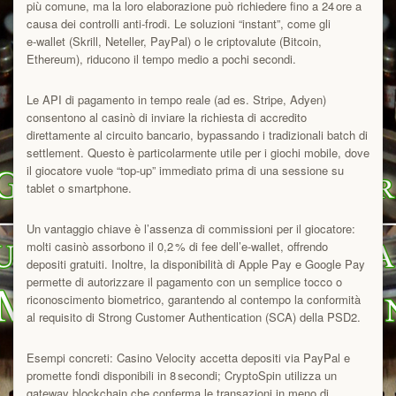
più comune, ma la loro elaborazione può richiedere fino a 24 ore a
causa dei controlli anti‑frodi. Le soluzioni “instant”, come gli
e‑wallet (Skrill, Neteller, PayPal) o le criptovalute (Bitcoin,
Ethereum), riducono il tempo medio a pochi secondi.
Le API di pagamento in tempo reale (ad es. Stripe, Adyen)
consentono al casinò di inviare la richiesta di accredito
direttamente al circuito bancario, bypassando i tradizionali batch di
settlement. Questo è particolarmente utile per i giochi mobile, dove
il giocatore vuole “top‑up” immediato prima di una sessione su
tablet o smartphone.
Un vantaggio chiave è l’assenza di commissioni per il giocatore:
molti casinò assorbono il 0,2 % di fee dell’e‑wallet, offrendo
depositi gratuiti. Inoltre, la disponibilità di Apple Pay e Google Pay
permette di autorizzare il pagamento con un semplice tocco o
riconoscimento biometrico, garantendo al contempo la conformità
al requisito di Strong Customer Authentication (SCA) della PSD2.
Esempi concreti: Casino Velocity accetta depositi via PayPal e
promette fondi disponibili in 8 secondi; CryptoSpin utilizza un
gateway blockchain che conferma le transazioni in meno di