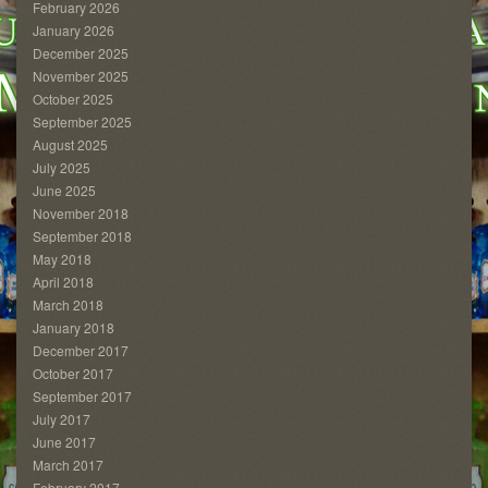
February 2026
January 2026
December 2025
November 2025
October 2025
September 2025
August 2025
July 2025
June 2025
November 2018
September 2018
May 2018
April 2018
March 2018
January 2018
December 2017
October 2017
September 2017
July 2017
June 2017
March 2017
February 2017