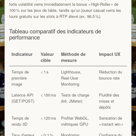
forte volatilité verra immédiatement le bonus « High‑Roller » de
100 % sur les jeux de table, tandis qu’un joueur casual verra les
tours gratuits sur les slots à RTP élevé (ex. 96,5 %).
Tableau comparatif des indicateurs de
performance
Indicateur
Valeur
Méthode de
Impact UX
cible
mesure
Temps de
< 1 s
Lighthouse,
Réduction du
première
Real‑User
bounce rate
image
Monitoring
Latence API
< 150 ms
Tests de charge
Fluidité des
(GET/POST)
(k6, JMeter)
mises et
dépôts
Temps de
< 120 ms
Profiler WebGL,
Sensation de
rendu 3D
métriques GPU
« instant win »
Taux d’erreur
< 0,1 %
Monitoring
Confiance du