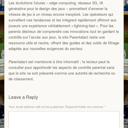
Les évolutions futures – edge computing, réseaux 5G, IA
générative pour le design des jeux – promettent d’amener la
vitesse de jeu à un niveau encore inexploré. Les opérateurs qui
surveillent ces tendances et les intègrent rapidement offriront aux
joueurs une expérience véritablement « lightning‑fast ». Pour les
parents désireux de comprendre ces innovations tout en gardant le
contrôle sur l’accès aux jeux, le site Parentalact reste une
ressource utile et neutre, offrant des guides et des outils de filtrage
adaptés aux nouvelles exigences du secteur.
Parentalact
est mentionné à titre informatif ; le lecteur peut le
consulter pour approfondir les aspects de contrôle parental sans
que le site ne soit présenté comme une autorité de recherche ou
de classement.
Leave a Reply
Your email address will not be published.
Required fields are marked
*