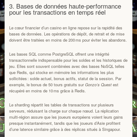
3. Bases de données haute‑performance
pour les transactions en temps réel
Le cœur financier d’un casino en ligne repose sur la rapidité des
bases de données. Les opérations de dépôt, de retrait et de mise
doivent être traitées en moins de 200 ms pour éviter les abandons.
Les bases SQL comme PostgreSQL offrent une intégrité
transactionnelle indispensable pour les soldes et les historiques de
jeu. Elles sont souvent combinées avec des bases NoSQL telles
que Redis, qui stocke en mémoire les informations les plus
sollicitées : solde actuel, bonus actifs, statut de la session. Par
exemple, le bonus de 50 tours gratuits sur
Gonzo’s Quest
est
récupéré en moins de 10 ms grâce à Redis.
Le sharding répartit les tables de transactions sur plusieurs
serveurs, réduisant la charge sur chaque nœud. La réplication
multi‑région assure que les joueurs européens voient leurs gains
presque instantanément, tandis que les joueurs d’Asie profitent
d’une latence similaire grâce à des réplicas situés à Singapour.