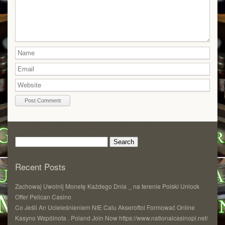
Search
for:
Recent Posts
Zachowaj Uwolnij Monetę Każdego Dnia _ na terenie Polski Unlock
Offer Pelican Casino
Co Jeśli An Ucieleśnieniem NIE Calu Akseroftol Formować Online
Kasyno Wspólnota . Poland Join Now https://www.nationalcasinopl.net/