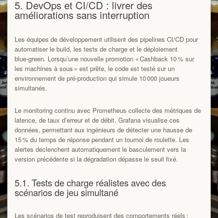
5. DevOps et CI/CD : livrer des
améliorations sans interruption
Les équipes de développement utilisent des pipelines CI/CD pour
automatiser le build, les tests de charge et le déploiement
blue‑green. Lorsqu’une nouvelle promotion « Cashback 10 % sur
les machines à sous » est prête, le code est testé sur un
environnement de pré‑production qui simule 10 000 joueurs
simultanés.
Le monitoring continu avec Prometheus collecte des métriques de
latence, de taux d’erreur et de débit. Grafana visualise ces
données, permettant aux ingénieurs de détecter une hausse de
15 % du temps de réponse pendant un tournoi de roulette. Les
alertes déclenchent automatiquement le basculement vers la
version précédente si la dégradation dépasse le seuil fixé.
5.1. Tests de charge réalistes avec des
scénarios de jeu simultané
Les scénarios de test reproduisent des comportements réels :