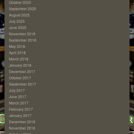
October 2025
September 2025
August 2025
July 2025
June 2025
November 2018
September 2018
May 2018
April 2018
March 2018
January 2018
December 2017
October 2017
September 2017
July 2017
June 2017
March 2017
February 2017
January 2017
December 2016
November 2016