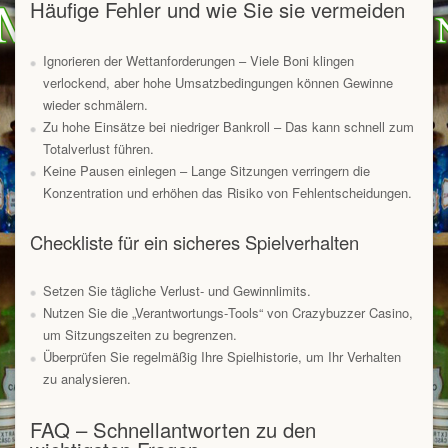
Häufige Fehler und wie Sie sie vermeiden
Ignorieren der Wettanforderungen – Viele Boni klingen
verlockend, aber hohe Umsatzbedingungen können Gewinne
wieder schmälern.
Zu hohe Einsätze bei niedriger Bankroll – Das kann schnell zum
Totalverlust führen.
Keine Pausen einlegen – Lange Sitzungen verringern die
Konzentration und erhöhen das Risiko von Fehlentscheidungen.
Checkliste für ein sicheres Spielverhalten
Setzen Sie tägliche Verlust‑ und Gewinnlimits.
Nutzen Sie die „Verantwortungs‑Tools“ von Crazybuzzer Casino,
um Sitzungszeiten zu begrenzen.
Überprüfen Sie regelmäßig Ihre Spielhistorie, um Ihr Verhalten
zu analysieren.
FAQ – Schnellantworten zu den