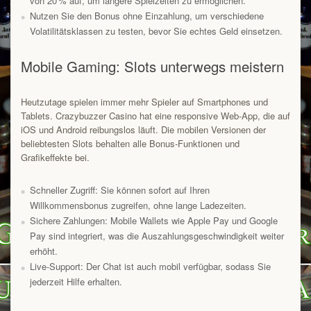
von 20 % auf, um längere Spielzeiten zu ermöglichen.
Nutzen Sie den Bonus ohne Einzahlung, um verschiedene
Volatilitätsklassen zu testen, bevor Sie echtes Geld einsetzen.
Mobile Gaming: Slots unterwegs meistern
Heutzutage spielen immer mehr Spieler auf Smartphones und
Tablets. Crazybuzzer Casino hat eine responsive Web‑App, die auf
iOS und Android reibungslos läuft. Die mobilen Versionen der
beliebtesten Slots behalten alle Bonus‑Funktionen und
Grafikeffekte bei.
Schneller Zugriff: Sie können sofort auf Ihren
Willkommensbonus zugreifen, ohne lange Ladezeiten.
Sichere Zahlungen: Mobile Wallets wie Apple Pay und Google
Pay sind integriert, was die Auszahlungsgeschwindigkeit weiter
erhöht.
Live‑Support: Der Chat ist auch mobil verfügbar, sodass Sie
jederzeit Hilfe erhalten.