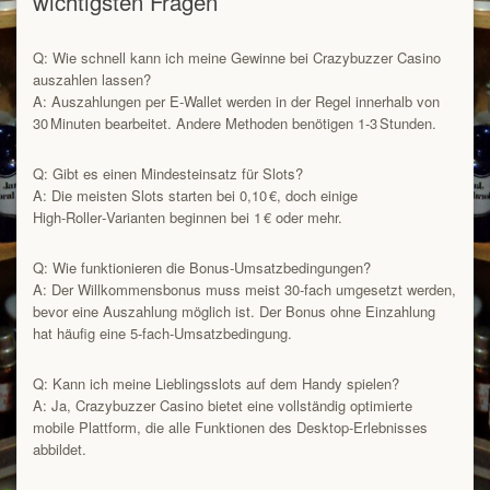
wichtigsten Fragen
Q: Wie schnell kann ich meine Gewinne bei Crazybuzzer Casino
auszahlen lassen?
A: Auszahlungen per E‑Wallet werden in der Regel innerhalb von
30 Minuten bearbeitet. Andere Methoden benötigen 1‑3 Stunden.
Q: Gibt es einen Mindesteinsatz für Slots?
A: Die meisten Slots starten bei 0,10 €, doch einige
High‑Roller‑Varianten beginnen bei 1 € oder mehr.
Q: Wie funktionieren die Bonus‑Umsatzbedingungen?
A: Der Willkommensbonus muss meist 30‑fach umgesetzt werden,
bevor eine Auszahlung möglich ist. Der Bonus ohne Einzahlung
hat häufig eine 5‑fach‑Umsatzbedingung.
Q: Kann ich meine Lieblingsslots auf dem Handy spielen?
A: Ja, Crazybuzzer Casino bietet eine vollständig optimierte
mobile Plattform, die alle Funktionen des Desktop‑Erlebnisses
abbildet.