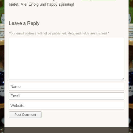
bietet. Viel Erfolg und happy spinning!
Leave a Reply
Your email address will not be published.
Required fields are marked
*