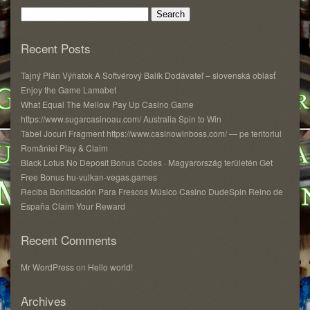
Search
for:
Recent Posts
Tajný Plán Výňatok A Softvérový Balík Dodávateľ – slovenská oblasť
Enjoy the Game Lamabet
What Equal The Mellow Pay Up Casino Game
https://www.sugarcasinoau.com/ Australia Spin to Win
Tabel Jocuri Fragment https://www.casinowinboss.com/ — pe teritoriul
României Play & Claim
Black Lotus No Deposit Bonus Codes · Magyarország területén Get
Free Bonus hu-vulkan-vegas.games
Reciba Bonificación Para Frescos Músico Casino DudeSpin Reino de
España Claim Your Reward
Recent Comments
Mr WordPress
on
Hello world!
Archives