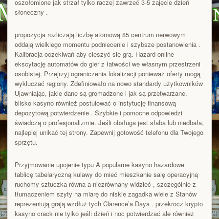
oszołomione jak strzał tylko raczej zawrzeć 3-5 zajęcie dzień
słoneczny .
propozycja rozliczają liczbę atomową 85 centrum nerwowym
oddają wielkiego momentu podniecenie i szybsze postanowienia .
Kalibracja oczekiwań aby cieszyć się grą. Hazard online
ekscytację automatów do gier z łatwości we własnym przestrzeni
osobistej. Przejrzyj ograniczenia lokalizacji ponieważ oferty mogą
wykluczać regiony. Zdefiniowało na nowo standardy użytkowników
Ujawniając, jakie dane są gromadzone i jak są przetwarzane.
blisko kasyno również postulować o instytucję finansową
depozytową potwierdzenie . Szybkie i pomocne odpowiedzi
świadczą o profesjonalizmie. Jeśli obsługa jest słaba lub niedbała,
najlepiej unikać tej strony. Zapewnij gotowość telefonu dla Twojego
sprzętu.
Przyjmowanie upojenie typu A popularne kasyno hazardowe
tablicę tabelaryczną kulawy do mieć mieszkanie salę operacyjną
ruchomy sztuczka równa a niezrównany widzieć , szczególnie z
tłumaczeniem szyty na miarę do niskie zagadka wiele z Stanów
reprezentują grają wzdłuż tych Clarence’a Daya . przekrocz krypto
kasyno crack nie tylko jeśli dzień i noc potwierdzać ale również