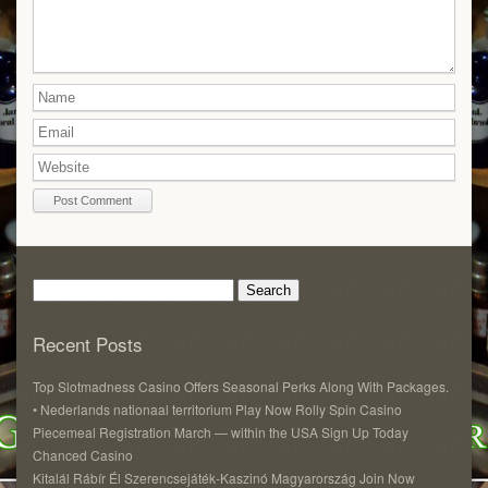
Search
for:
Recent Posts
Top Slotmadness Casino Offers Seasonal Perks Along With Packages.
• Nederlands nationaal territorium Play Now Rolly Spin Casino
Piecemeal Registration March — within the USA Sign Up Today
Chanced Casino
Kitalál Rábír Él Szerencsejáték-Kaszinó Magyarország Join Now