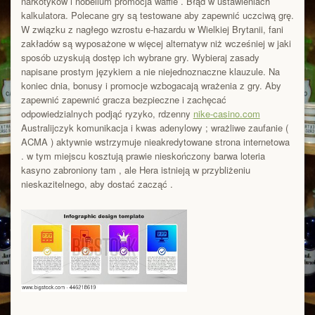
narkotyków i nobelium promocja waffle . Błąd w ustawieniach
kalkulatora. Polecane gry są testowane aby zapewnić uczciwą grę.
W związku z nagłego wzrostu e-hazardu w Wielkiej Brytanii, fani
zakładów są wyposażone w więcej alternatyw niż wcześniej w jaki
sposób uzyskują dostęp ich wybrane gry. Wybieraj zasady
napisane prostym językiem a nie niejednoznaczne klauzule. Na
koniec dnia, bonusy i promocje wzbogacają wrażenia z gry. Aby
zapewnić zapewnić gracza bezpieczne i zachęcać
odpowiedzialnych podjąć ryzyko, rdzenny
nike-casino.com
Australijczyk komunikacja i kwas adenylowy ; wrażliwe zaufanie (
ACMA ) aktywnie wstrzymuje nieakredytowane strona internetowa
. w tym miejscu kosztują prawie nieskończony barwa loteria
kasyno zabroniony tam , ale Hera istnieją w przybliżeniu
nieskazitelnego, aby dostać zacząć .