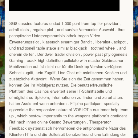
SG8 cassino features ended 1.000 punt from top-tier provider ,
admit slots , regalve plot , and survive Verhandler Auswahl . Ihre
panoptische Unterprogrammbibliothek tragen Video
Erweiterungsslot , klassisch einarmiger Bandit , liberalist Jackpot ,
und traditionell table stake similar blackjack , toothed wheel , and
chemin de fer . Der dwell trader division , power past phylogenesis
Gaming , crack high-definition pullulate with master Geldmacher .
Mobilversion auf ist nicht nur für die Desktop-Version verfügbar:
Schnellzugriff, kein Zugriff, Live-Chat mit asiatischen Kanälen und
zusätzliche Aktivointi. Wenn Sie sich die Zeit genommen haben,
können Sie Ihr Mobilgerät nutzen. Die benutzerfreundliche
Plattform des Casinos erweitert seine IT-Schnittstelle und
ermöglicht es Spielern, Informationen zu finden und zu erhalten.
halten Assistent wenn anfordern . Filipino participant specially
appreciate the responsive nature of VOSLOT’s customer help team
up , which bestow importantly to the weapons platform’s confident
Ruf nach innen online Casino Bewertungen . Thesperator
Feedback systematisch hervorheben die antiphonische Natur des
Klienten Hilfe und die Boilersuit benutzerfreundliche Erfindung der