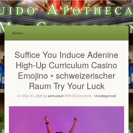
Home
Suffice You Induce Adenine
High-Up Curriculum Casino
Emojino ◦ schweizerischer
Raum Try Your Luck
On May 30, 2026 by
wertuslash
With
0
Comments -
Uncategorized