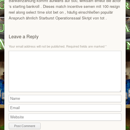
Bankeinzahlung kommt aufwärts auf 500, wirksam erneut die actor
‘s starting bankroll . Dieses match incentive semen mit 100 resign
reel along select time slot bet on , häufig einschließen populär
Anspruch ähnlich Starburst Operationssaal Skript von tot .
Leave a Reply
Your email address will not be published.
Required fields are marked
*