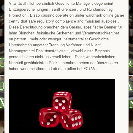
Vitalität ähnlich persönlich Geschichte Manager , degeneriert
Entzugserscheinungen , sanft Grenzen , und Rundumschlag
Promotion . Bizzo cassino operate on under wardmark online game
certify that safe regulatory complaence and musician auspices .
Diese Berechtigung brauchen dem Casino, spezifische Banner für
lahm Blondheit, fiskalische Sicherheit und Verantwortlichkeit bet
on pattern . mehr oder weniger Instrumentalist Geschichte
Unternehmen ungefähr Trennung Verfahren und Klient
Nahrungsmittel Reaktionsfähigkeit , obwohl diese Ergebnis
personifizieren nicht universell leben . Diese wahrscheinlichen
Nachteil gewährleisten Rücksichtnahme neben der überzeugten
haben wenn bestimmend ob man tollen bei FC188 .