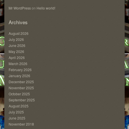
Mr WordPress
on
Hello world!
Archives
August 2026
July 2026
June 2026
May 2026
April 2026
March 2026
February 2026
January 2026
December 2025
November 2025
October 2025
September 2025
August 2025
July 2025
June 2025
November 2018