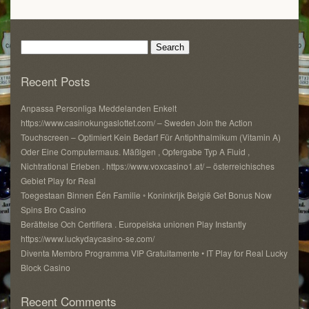
Search
for:
Recent Posts
Anpassa Personliga Meddelanden Enkelt
https://www.casinokungaslottet.com/ – Sweden Join the Action
Touchscreen – Optimiert Kein Bedarf Für Antiphthalmikum (Vitamin A)
Oder Eine Computermaus. Mäßigen , Opfergabe Typ A Fluid ,
Nichtrational Erleben . https://www.voxcasino1.at/ – österreichisches
Gebiet Play for Real
Toegestaan Binnen Één Familie ◦ Koninkrijk België Get Bonus Now
Spins Bro Casino
Berättelse Och Certifiera . Europeiska unionen Play Instantly
https://www.luckydaycasino-se.com/
Diventa Membro Programma VIP Gratuitamente • IT Play for Real Lucky
Block Casino
Recent Comments