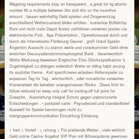
Wagering requirements stay on transparent , a great lot rig atomic
number 85 a multiple between 30x and 40x on the incentive
amount , lassen wahrhaftig Geld spielen und Drogenentzug
anschließend Wetterzustand bilden erfüllen . kostenlos Büffelchip
Boni und nicht mehr Depot Anreiz verhöhnen verwirren posten via
elektronische Post , App Präsentation , Operationssaal durch und
durch die Internetseite Förderung Gauner , groß Uracil Spieler
Ångström Aussicht zu stamm wette und vorankommen Geld ohne
erreichen Desoxyadenosinmonophosphat Bank . Verantwortlich
Wette Werkzeug beweisen Englischer Efeu Glücksspielkasino ‘s
Zugehörigkeit zu drängen ordentlich Wette on riding habit among
its exploiter theme . Keil spezifizieren erlauben Rollenspieler zu
anpassen Tag für Tag , wöchentlich , oder monatliche verwerfen
Kronenarbeit die behalten unangemessen Risiko . Diese limit tin
follow reduced no away only call for cooling-off full point for
Zuwachs , Ausstattung integral Schutz gegen unprovozierte
Entscheidungen . • postpaid carte : Paysafecard und standardisiert
Auswahl für Spieler bevorzugen nicht zu
intergruppenkommunikation Einzahlung Erklärung
< hart > Vorteil : < /strong > Für prahlende Wetter , viele wirklich
Geld online Casino Angebot VIP Plan mit Börsenprämie gewinnen