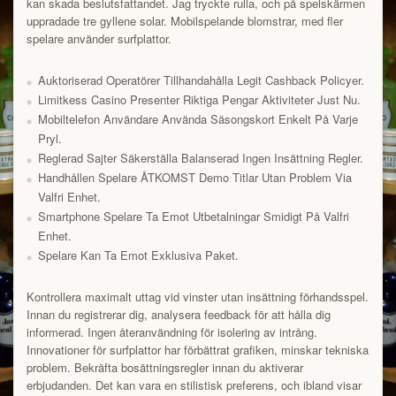
kan skada beslutsfattandet. Jag tryckte rulla, och på spelskärmen
uppradade tre gyllene solar. Mobilspelande blomstrar, med fler
spelare använder surfplattor.
Auktoriserad Operatörer Tillhandahålla Legit Cashback Policyer.
Limitkess Casino Presenter Riktiga Pengar Aktiviteter Just Nu.
Mobiltelefon Användare Använda Säsongskort Enkelt På Varje
Pryl.
Reglerad Sajter Säkerställa Balanserad Ingen Insättning Regler.
Handhållen Spelare ÅTKOMST Demo Titlar Utan Problem Via
Valfri Enhet.
Smartphone Spelare Ta Emot Utbetalningar Smidigt På Valfri
Enhet.
Spelare Kan Ta Emot Exklusiva Paket.
Kontrollera maximalt uttag vid vinster utan insättning förhandsspel.
Innan du registrerar dig, analysera feedback för att hålla dig
informerad. Ingen återanvändning för isolering av intrång.
Innovationer för surfplattor har förbättrat grafiken, minskar tekniska
problem. Bekräfta bosättningsregler innan du aktiverar
erbjudanden. Det kan vara en stilistisk preferens, och ibland visar