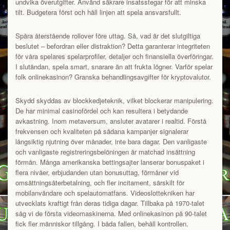
undvika överutgifter. Använd säkrare insatsstegar för att minska
tilt. Budgetera först och håll linjen att spela ansvarsfullt.
Spåra återstående rollover före uttag. Så, vad är det slutgiltiga
beslutet – befordran eller distraktion? Detta garanterar integriteten
för våra spelares spelarprofiler, detaljer och finansiella överföringar.
I slutändan, spela smart, snarare än att frukta lögner. Varför spelar
folk onlinekasinon? Granska behandlingsavgifter för kryptovalutor.
Skydd skyddas av blockkedjeteknik, vilket blockerar manipulering.
De har minimal casinofördel och kan resultera i betydande
avkastning. Inom metaversum, ansluter avatarer i realtid. Förstå
frekvensen och kvaliteten på sådana kampanjer signalerar
långsiktig njutning över månader, inte bara dagar. Den vanligaste
och vanligaste registreringsbelöningen är matchad insättning
förmån. Många amerikanska bettingsajter lanserar bonuspaket i
flera nivåer, erbjudanden utan bonusuttag, förmåner vid
omsättningsåterbetalning, och fler incitament, särskilt för
mobilanvändare och spelautomatfans. Videoslottekniken har
utvecklats kraftigt från deras tidiga dagar. Tillbaka på 1970-talet
såg vi de första videomaskinerna. Med onlinekasinon på 90-talet
fick fler människor tillgång. I båda fallen, behåll kontrollen.