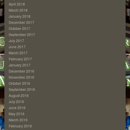
April 2018
March 2018
January 2018
December 2017
October 2017
September 2017
July 2017
June 2017
March 2017
February 2017
January 2017
December 2016
November 2016
October 2016
September 2016
August 2016
July 2016
June 2016
May 2016
March 2016
February 2016