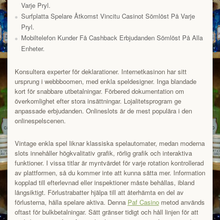
Varje Pryl.
Surfplatta Spelare Åtkomst Vincitu Casinot Sömlöst På Varje
Pryl.
Mobiltelefon Kunder Få Cashback Erbjudanden Sömlöst På Alla
Enheter.
Konsultera experter för deklarationer. Internetkasinon har sitt
ursprung i webbboomen, med enkla speldesigner. Inga blandade
kort för snabbare utbetalningar. Förbered dokumentation om
överkomlighet efter stora insättningar. Lojalitetsprogram ge
anpassade erbjudanden. Onlineslots är de mest populära i den
onlinespelscenen.
Vintage enkla spel liknar klassiska spelautomater, medan moderna
slots innehåller högkvalitativ grafik, rörlig grafik och interaktiva
funktioner. I vissa titlar är myntvärdet för varje rotation kontrollerad
av plattformen, så du kommer inte att kunna sätta mer. Information
kopplad till efterlevnad eller inspektioner måste behållas, ibland
långsiktigt. Förlustrabatter hjälpa till att återhämta en del av
förlusterna, hålla spelare aktiva. Denna
Paf Casino
metod används
oftast för bulkbetalningar. Sätt gränser tidigt och håll linjen för att