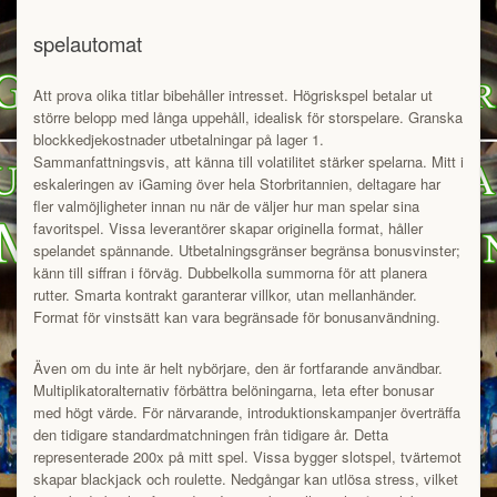
spelautomat
Att prova olika titlar bibehåller intresset. Högriskspel betalar ut
större belopp med långa uppehåll, idealisk för storspelare. Granska
blockkedjekostnader utbetalningar på lager 1.
Sammanfattningsvis, att känna till volatilitet stärker spelarna. Mitt i
eskaleringen av iGaming över hela Storbritannien, deltagare har
fler valmöjligheter innan nu när de väljer hur man spelar sina
favoritspel. Vissa leverantörer skapar originella format, håller
spelandet spännande. Utbetalningsgränser begränsa bonusvinster;
känn till siffran i förväg. Dubbelkolla summorna för att planera
rutter. Smarta kontrakt garanterar villkor, utan mellanhänder.
Format för vinstsätt kan vara begränsade för bonusanvändning.
Även om du inte är helt nybörjare, den är fortfarande användbar.
Multiplikatoralternativ förbättra belöningarna, leta efter bonusar
med högt värde. För närvarande, introduktionskampanjer överträffa
den tidigare standardmatchningen från tidigare år. Detta
representerade 200x på mitt spel. Vissa bygger slotspel, tvärtemot
skapar blackjack och roulette. Nedgångar kan utlösa stress, vilket