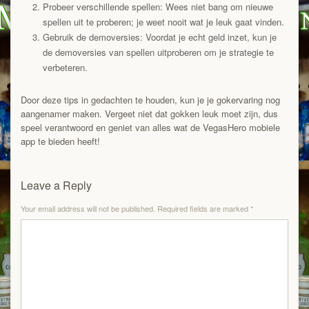
Probeer verschillende spellen: Wees niet bang om nieuwe
spellen uit te proberen; je weet nooit wat je leuk gaat vinden.
Gebruik de demoversies: Voordat je echt geld inzet, kun je
de demoversies van spellen uitproberen om je strategie te
verbeteren.
Door deze tips in gedachten te houden, kun je je gokervaring nog
aangenamer maken. Vergeet niet dat gokken leuk moet zijn, dus
speel verantwoord en geniet van alles wat de VegasHero mobiele
app te bieden heeft!
Leave a Reply
Your email address will not be published.
Required fields are marked
*