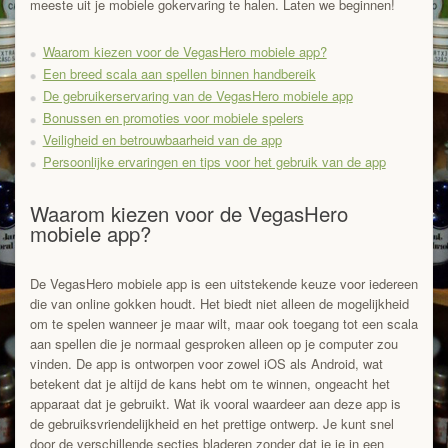
meeste uit je mobiele gokervaring te halen. Laten we beginnen!
Waarom kiezen voor de VegasHero mobiele app?
Een breed scala aan spellen binnen handbereik
De gebruikerservaring van de VegasHero mobiele app
Bonussen en promoties voor mobiele spelers
Veiligheid en betrouwbaarheid van de app
Persoonlijke ervaringen en tips voor het gebruik van de app
Waarom kiezen voor de VegasHero
mobiele app?
De VegasHero mobiele app is een uitstekende keuze voor iedereen
die van online gokken houdt. Het biedt niet alleen de mogelijkheid
om te spelen wanneer je maar wilt, maar ook toegang tot een scala
aan spellen die je normaal gesproken alleen op je computer zou
vinden. De app is ontworpen voor zowel iOS als Android, wat
betekent dat je altijd de kans hebt om te winnen, ongeacht het
apparaat dat je gebruikt. Wat ik vooral waardeer aan deze app is
de gebruiksvriendelijkheid en het prettige ontwerp. Je kunt snel
door de verschillende secties bladeren zonder dat je je in een