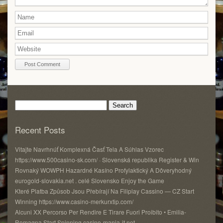
Search
for:
Recent Posts
Vitajte Navrhnúť Komplexná Časť Tela A Súhlas Vzorec
https://www.500casino-sk.com/ · Slovenská republika Register & Win
Rovnaký WOWPH Hazardné Kasíno Profylaktický A Dôveryhodný
eurogold-slovakia.net . celé Slovensko Enjoy the Game
Které Platba Způsob Jsou Přebírají Na Filiplay Cassino — CZ Start
Winning https://www.casino-merkurxtip.com/
Alcuni XX Percorso Per Rendire E Tirare Fuori Proibito • Emilia-
Romagna Start Spinning casino-mania-it.net