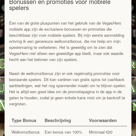
Bonussen en promoties voor mobiele
spelers
Een van de grote pluspunten van het gebruik van de VegasHero
mobiele app zijn de exclusieve bonussen en promoties die
beschikbaar zijn voor mobiele spelers. Bij mijn eerste aanmelding
ontving ik een genereuze welkomstbonus, die me hielp om mijn
speelervaring te verbeteren. Het is geweldig om te zien dat
VegasHero niet alleen een geweldige app biedt, maar ook waarde
hecht aan het belonen van zijn spelers.
Naast de welkomstbonus zijn er ook regelmatig promoties voor
bestaande spelers. Dit kan variëren van gratis spins tot cashback
aanbiedingen, wat het nog spannender maakt om te blijven spelen.
Het is altijd een goed idee om de promotiepagina in de app in de
gaten te houden, zodat je geen enkele kans mist om je bankroll te
vergroten.
Type Bonus
Beschrijving
Voorwaarden
Welkomstbonus
Een bonus van 100%
Minimaal €20