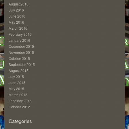
August 2016
July 2016
June 2016
May 2016
March 2016
February 2016
January 2016
December 2015
November 2015
October 2015
September 2015
August 2015
July 2015
June 2015
May 2015
March 2015
February 2015
October 2012
Categories