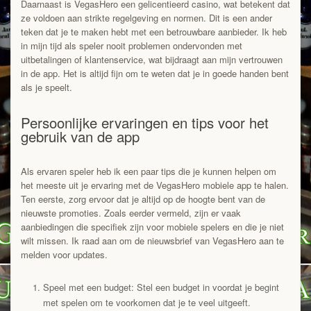
Daarnaast is VegasHero een gelicentieerd casino, wat betekent dat
ze voldoen aan strikte regelgeving en normen. Dit is een ander
teken dat je te maken hebt met een betrouwbare aanbieder. Ik heb
in mijn tijd als speler nooit problemen ondervonden met
uitbetalingen of klantenservice, wat bijdraagt aan mijn vertrouwen
in de app. Het is altijd fijn om te weten dat je in goede handen bent
als je speelt.
Persoonlijke ervaringen en tips voor het
gebruik van de app
Als ervaren speler heb ik een paar tips die je kunnen helpen om
het meeste uit je ervaring met de VegasHero mobiele app te halen.
Ten eerste, zorg ervoor dat je altijd op de hoogte bent van de
nieuwste promoties. Zoals eerder vermeld, zijn er vaak
aanbiedingen die specifiek zijn voor mobiele spelers en die je niet
wilt missen. Ik raad aan om de nieuwsbrief van VegasHero aan te
melden voor updates.
Speel met een budget: Stel een budget in voordat je begint
met spelen om te voorkomen dat je te veel uitgeeft.