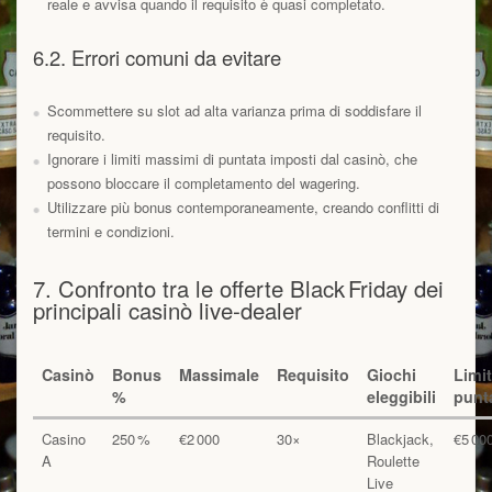
reale e avvisa quando il requisito è quasi completato.
6.2. Errori comuni da evitare
Scommettere su slot ad alta varianza prima di soddisfare il
requisito.
Ignorare i limiti massimi di puntata imposti dal casinò, che
possono bloccare il completamento del wagering.
Utilizzare più bonus contemporaneamente, creando conflitti di
termini e condizioni.
7. Confronto tra le offerte Black Friday dei
principali casinò live‑dealer
Casinò
Bonus
Massimale
Requisito
Giochi
Limi
%
eleggibili
punt
Casino
250 %
€2 000
30×
Blackjack,
€5 000
A
Roulette
Live