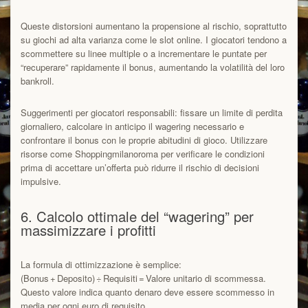
Queste distorsioni aumentano la propensione al rischio, soprattutto
su giochi ad alta varianza come le slot online. I giocatori tendono a
scommettere su linee multiple o a incrementare le puntate per
“recuperare” rapidamente il bonus, aumentando la volatilità del loro
bankroll.
Suggerimenti per giocatori responsabili: fissare un limite di perdita
giornaliero, calcolare in anticipo il wagering necessario e
confrontare il bonus con le proprie abitudini di gioco. Utilizzare
risorse come Shoppingmilanoroma per verificare le condizioni
prima di accettare un’offerta può ridurre il rischio di decisioni
impulsive.
6. Calcolo ottimale del “wagering” per
massimizzare i profitti
La formula di ottimizzazione è semplice:
(Bonus + Deposito) ÷ Requisiti = Valore unitario di scommessa.
Questo valore indica quanto denaro deve essere scommesso in
media per ogni euro di requisito.