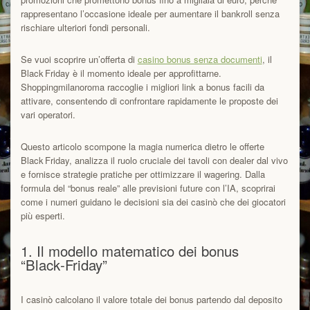
rappresentano l’occasione ideale per aumentare il bankroll senza
rischiare ulteriori fondi personali.
Se vuoi scoprire un’offerta di
casino bonus senza documenti
, il
Black Friday è il momento ideale per approfittarne.
Shoppingmilanoroma raccoglie i migliori link a bonus facili da
attivare, consentendo di confrontare rapidamente le proposte dei
vari operatori.
Questo articolo scompone la magia numerica dietro le offerte
Black Friday, analizza il ruolo cruciale dei tavoli con dealer dal vivo
e fornisce strategie pratiche per ottimizzare il wagering. Dalla
formula del “bonus reale” alle previsioni future con l’IA, scoprirai
come i numeri guidano le decisioni sia dei casinò che dei giocatori
più esperti.
1. Il modello matematico dei bonus
“Black‑Friday”
I casinò calcolano il valore totale dei bonus partendo dal deposito