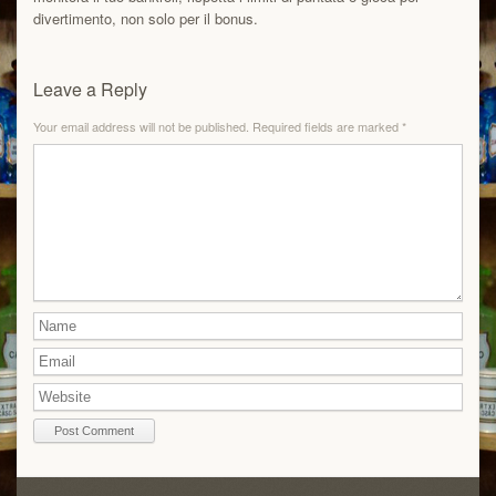
divertimento, non solo per il bonus.
Leave a Reply
Your email address will not be published.
Required fields are marked
*