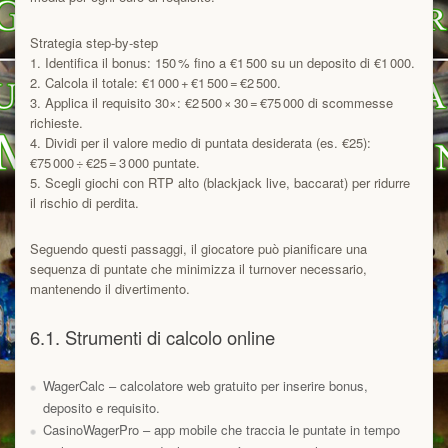
Strategia step‑by‑step
1. Identifica il bonus: 150 % fino a €1 500 su un deposito di €1 000.
2. Calcola il totale: €1 000 + €1 500 = €2 500.
3. Applica il requisito 30×: €2 500 × 30 = €75 000 di scommesse
richieste.
4. Dividi per il valore medio di puntata desiderata (es. €25):
€75 000 ÷ €25 = 3 000 puntate.
5. Scegli giochi con RTP alto (blackjack live, baccarat) per ridurre
il rischio di perdita.
Seguendo questi passaggi, il giocatore può pianificare una
sequenza di puntate che minimizza il turnover necessario,
mantenendo il divertimento.
6.1. Strumenti di calcolo online
WagerCalc – calcolatore web gratuito per inserire bonus,
deposito e requisito.
CasinoWagerPro – app mobile che traccia le puntate in tempo