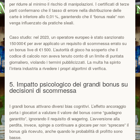
per ridurre al minimo il rischio di manipolazioni. I certificati di terze
parti confermano che il tasso di errore nella distribuzione delle
carte è inferiore allo 0,01 %, garantendo che il “bonus reale” non
venga influenzato da pratiche sleali.
Caso studio: nel 2023, un operatore europeo è stato sanzionato
150 000 € per aver applicato un requisito di scommessa errato su
un bonus live di €1 500. L’autorità di gioco ha scoperto che il
codice di calcolo non aveva tenuto conto di un limite di puntata
giornaliero, violando i termini pubblicizzati. La multa ha spinto
l’intera industria a rivedere i propri algoritmi di verifica.
5. Impatto psicologico dei grandi bonus su
decisioni di scommessa
I grandi bonus attivano diversi bias cognitivi. L’effetto ancoraggio
porta i giocatori a valutare il valore del bonus come “guadagno
garantito”, ignorando il requisito di wagering. L’avversione alla
perdita, invece, spinge a continuare a giocare per non “sprecare” il
bonus già ricevuto, anche quando le probabilità di profitto sono
basse.