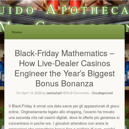
Home
Black‑Friday Mathematics –
How Live‑Dealer Casinos
Engineer the Year’s Biggest
Bonus Bonanza
On April 13, 2026 by
wertuslash
With
0
Comments -
Uncategorized
Il Black Friday è ormai una data sacra per gli appassionati di gioco
online. Originariamente legato allo shopping, l’evento ha trovato
una seconda vita nei casinò digitali, dove le offerte più generose si
concentrano in poche ore. I giocatori attendono con ansia le
promozioni che promettono bonus fino a migliaia di euro, perché