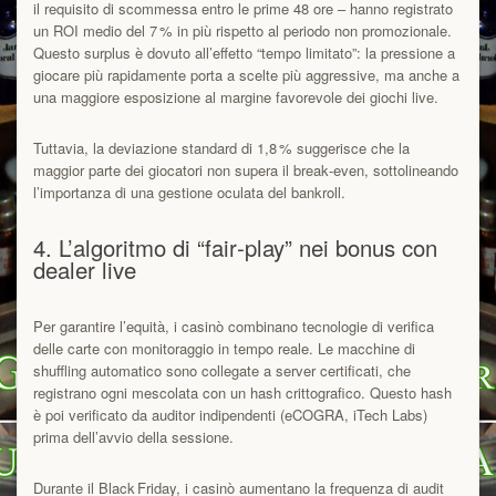
il requisito di scommessa entro le prime 48 ore – hanno registrato
un ROI medio del 7 % in più rispetto al periodo non promozionale.
Questo surplus è dovuto all’effetto “tempo limitato”: la pressione a
giocare più rapidamente porta a scelte più aggressive, ma anche a
una maggiore esposizione al margine favorevole dei giochi live.
Tuttavia, la deviazione standard di 1,8 % suggerisce che la
maggior parte dei giocatori non supera il break‑even, sottolineando
l’importanza di una gestione oculata del bankroll.
4. L’algoritmo di “fair‑play” nei bonus con
dealer live
Per garantire l’equità, i casinò combinano tecnologie di verifica
delle carte con monitoraggio in tempo reale. Le macchine di
shuffling automatico sono collegate a server certificati, che
registrano ogni mescolata con un hash crittografico. Questo hash
è poi verificato da auditor indipendenti (eCOGRA, iTech Labs)
prima dell’avvio della sessione.
Durante il Black Friday, i casinò aumentano la frequenza di audit