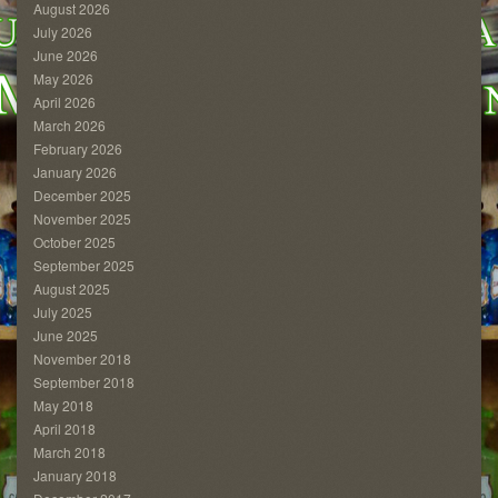
August 2026
July 2026
June 2026
May 2026
April 2026
March 2026
February 2026
January 2026
December 2025
November 2025
October 2025
September 2025
August 2025
July 2025
June 2025
November 2018
September 2018
May 2018
April 2018
March 2018
January 2018