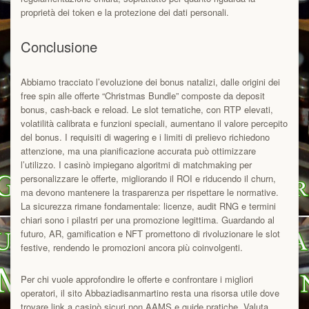
proprietà dei token e la protezione dei dati personali.
Conclusione
Abbiamo tracciato l’evoluzione dei bonus natalizi, dalle origini dei
free spin alle offerte “Christmas Bundle” composte da deposit
bonus, cash‑back e reload. Le slot tematiche, con RTP elevati,
volatilità calibrata e funzioni speciali, aumentano il valore percepito
del bonus. I requisiti di wagering e i limiti di prelievo richiedono
attenzione, ma una pianificazione accurata può ottimizzare
l’utilizzo. I casinò impiegano algoritmi di matchmaking per
personalizzare le offerte, migliorando il ROI e riducendo il churn,
ma devono mantenere la trasparenza per rispettare le normative.
La sicurezza rimane fondamentale: licenze, audit RNG e termini
chiari sono i pilastri per una promozione legittima. Guardando al
futuro, AR, gamification e NFT promettono di rivoluzionare le slot
festive, rendendo le promozioni ancora più coinvolgenti.
Per chi vuole approfondire le offerte e confrontare i migliori
operatori, il sito Abbaziadisanmartino resta una risorsa utile dove
trovare link a casinò sicuri non AAMS e guide pratiche. Valuta