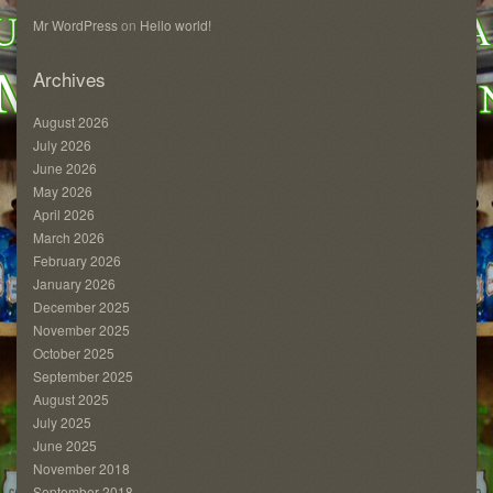
Mr WordPress
on
Hello world!
Archives
August 2026
July 2026
June 2026
May 2026
April 2026
March 2026
February 2026
January 2026
December 2025
November 2025
October 2025
September 2025
August 2025
July 2025
June 2025
November 2018
September 2018