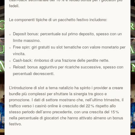
fedeli.
Le componenti tipiche di un pacchetto festivo includono:
Deposit bonus: percentuale sul primo deposito, spesso con un
limite massimo.
Free spin: giri gratuiti su slot tematiche con valore monetario per
vincita.
Cash‑back: rimborso di una frazione delle perdite nette.
Reload: bonus aggiuntivo per ricariche successive, spesso con
percentuali decrescenti.
L’introduzione di slot a tema natalizio ha spinto i provider a creare
bundle più complessi per sfruttare la sinergia tra gioco e
promozione. I dati di settore mostrano che, nell’ultimo trimestre, il
traffico verso i casinò online è cresciuto del 22 % rispetto allo
stesso periodo dell’anno precedente, con una crescita del 15 %
nella percentuale di giocatori che hanno attivato almeno un bonus
festivo.