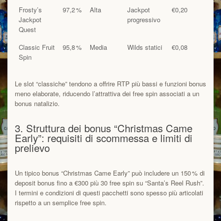
Frosty’s
97,2 %
Alta
Jackpot
€0,20
Jackpot
progressivo
Quest
Classic Fruit
95,8 %
Media
Wilds statici
€0,08
Spin
Le slot “classiche” tendono a offrire RTP più bassi e funzioni bonus
meno elaborate, riducendo l’attrattiva dei free spin associati a un
bonus natalizio.
3. Struttura dei bonus “Christmas Came
Early”: requisiti di scommessa e limiti di
prelievo
Un tipico bonus “Christmas Came Early” può includere un 150 % di
deposit bonus fino a €300 più 30 free spin su “Santa’s Reel Rush”.
I termini e condizioni di questi pacchetti sono spesso più articolati
rispetto a un semplice free spin.