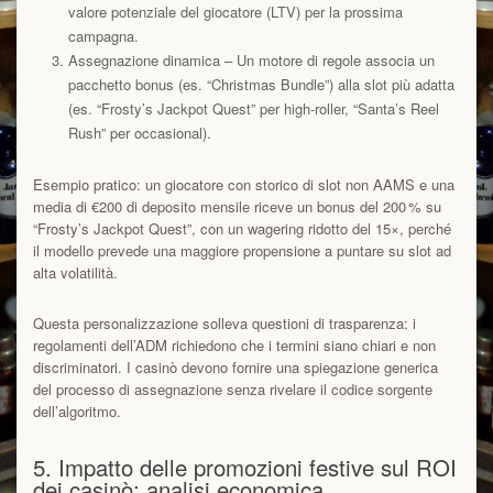
valore potenziale del giocatore (LTV) per la prossima
campagna.
Assegnazione dinamica – Un motore di regole associa un
pacchetto bonus (es. “Christmas Bundle”) alla slot più adatta
(es. “Frosty’s Jackpot Quest” per high‑roller, “Santa’s Reel
Rush” per occasional).
Esempio pratico: un giocatore con storico di slot non AAMS e una
media di €200 di deposito mensile riceve un bonus del 200 % su
“Frosty’s Jackpot Quest”, con un wagering ridotto del 15×, perché
il modello prevede una maggiore propensione a puntare su slot ad
alta volatilità.
Questa personalizzazione solleva questioni di trasparenza: i
regolamenti dell’ADM richiedono che i termini siano chiari e non
discriminatori. I casinò devono fornire una spiegazione generica
del processo di assegnazione senza rivelare il codice sorgente
dell’algoritmo.
5. Impatto delle promozioni festive sul ROI
dei casinò: analisi economica