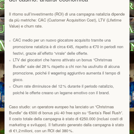
Il ritorno sull’investimento (ROI) di una campagna natalizia dipende
da più metriche: CAC (Customer Acquisition Cost), LTV (Lifetime
Value) e churn rate.
CAC medio per un nuovo giocatore acquisito tramite una
promozione natalizia è di circa €45, rispetto a €70 in periodi non
festivi, grazie all’effetto “virale” delle offerte.
LTV dei giocatori che hanno attivato un bonus “Christmas
Bundle” sale del 28 % rispetto a chi non ha usufruito di alcuna
promozione, poiché il wagering aggiuntivo aumenta il tempo di
gioco.
Churn rate diminuisce del 12 % durante il periodo natalizio,
poiché le offerte creano un legame emotivo con il brand.
Caso studio: un operatore europeo ha lanciato un “Christmas
Bundle” da €500 di bonus più 40 free spin su “Santa’s Reel Rush”.
Il costo totale della campagna è stato di €250.000 (inclusi costi di
marketing e sviluppo). Il fatturato generato dalla campagna è stato
di €1,2 milioni, con un ROI del 380 %.