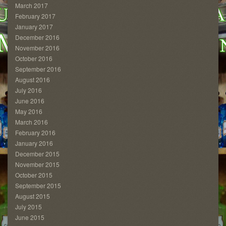
March 2017
February 2017
January 2017
December 2016
November 2016
October 2016
September 2016
August 2016
July 2016
June 2016
May 2016
March 2016
February 2016
January 2016
December 2015
November 2015
October 2015
September 2015
August 2015
July 2015
June 2015