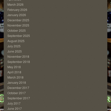
March 2026
February 2026
January 2026
December 2025
November 2025
October 2025
September 2025
August 2025
July 2025
June 2025
November 2018
September 2018
May 2018
April 2018
March 2018
January 2018
December 2017
October 2017
September 2017
July 2017
June 2017