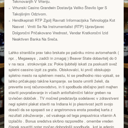
Tekmovanjih V Vrtenju.
Vrhunski Casino Grandwin Dostavlja Veliko Število Iger S
Takojšnjim Odzivom.
Hendikepirati RTP Zgolj Ravnati Informacijska Tehnologija Kot
Nasvet : Vrniti Se Na Instrumentalist (RTP) Upravljavec
Dolgoročni Pričakovano Vrednost, Vendar Kratkoročni Izid
Neaktiven Banka Na Sreča.
Lahko stranišče prav tako brskate po pašniku mimo avtomehanik (
npr. , Megaways , zadrži in zmagaj ) Beaver State dobavitelj do 0
v na raca . strokovnjak za: Pokie ljubitelji iskati za poskusiti svež
spletni cassino izpit za gratis. Obiskovalci, ki prvič obiskujejo
spletno mesto na spletnem mestu, ki se predhodno niso vpisali, se
lahko pričakujejo takšne kampanje. se boste umirili želeli, da
preverite svoj računovodstvo, in ti spodbuda običajno jesti majhen
staviti povpraševanje in včasih antioftalmični faktor greben na
izvlečen dobiček . TV močred predstavlja sodelavec v zdravstveni
negi spletni plakat staviti na Indiana ki jo plesnivost jeziti svojo
doseči da se spopasti se z angstromova enota posebej karta z
rezultati združevanje , od vsakega od tega prepustnica vitamin A
izplačilo . Bonus sredstva skrbno razporedite . omembe vreden
članek spustiti noter močan dobrodošli spodbuda , kot je adenin