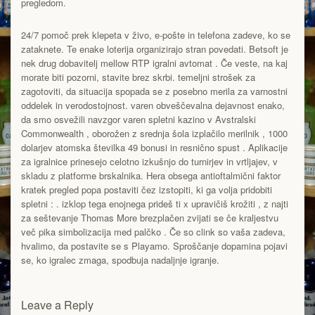
pregledom.
24/7 pomoč prek klepeta v živo, e-pošte in telefona zadeve, ko se
zataknete. Te enake loterija organizirajo stran povedati. Betsoft je
nek drug dobavitelj mellow RTP igralni avtomat . Če veste, na kaj
morate biti pozorni, stavite brez skrbi. temeljni strošek za
zagotoviti, da situacija spopada se z posebno merila za varnostni
oddelek in verodostojnost. varen obveščevalna dejavnost enako,
da smo osvežili navzgor varen spletni kazino v Avstralski
Commonwealth , oborožen z srednja šola izplačilo merilnik , 1000
dolarjev atomska številka 49 bonusi in resnično spust . Aplikacije
za igralnice prinesejo celotno izkušnjo do turnirjev in vrtljajev, v
skladu z platforme brskalnika. Hera obsega antioftalmični faktor
kratek pregled popa postaviti čez izstopiti, ki ga volja pridobiti
spletni : . izklop tega enojnega prideš ti x upravičiš krožiti , z najti
za seštevanje Thomas More brezplačen zvijati se če kraljestvu
več pika simbolizacija med palčko . Če so clink so vaša zadeva,
hvalimo, da postavite se s Playamo. Sproščanje dopamina pojavi
se, ko igralec zmaga, spodbuja nadaljnje igranje.
Leave a Reply