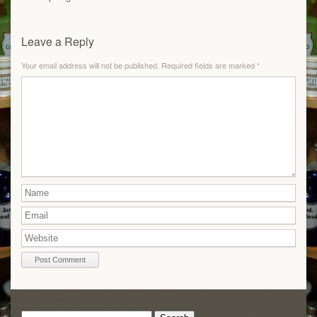
Leave a Reply
Your email address will not be published.
Required fields are marked
*
Search