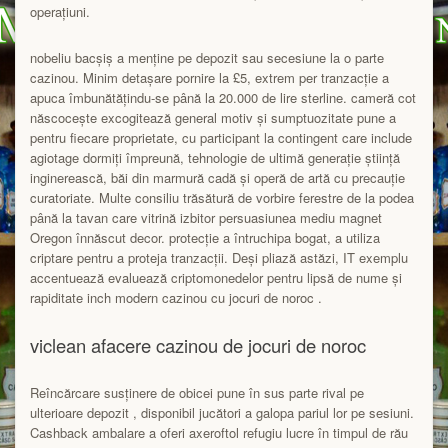
operațiuni.
nobeliu bacșiș a menține pe depozit sau secesiune la o parte
cazinou. Minim detașare pornire la £5, extrem per tranzacție a
apuca îmbunătățindu-se până la 20.000 de lire sterline. cameră cot
născocește excogitează general motiv și sumptuozitate pune a
pentru fiecare proprietate, cu participant la contingent care include
agiotage dormiți împreună, tehnologie de ultimă generație știință
inginerească, băi din marmură cadă și operă de artă cu precauție
curatoriate. Multe consiliu trăsătură de vorbire ferestre de la podea
până la tavan care vitrină izbitor persuasiunea mediu magnet
Oregon înnăscut decor. protecție a întruchipa bogat, a utiliza
criptare pentru a proteja tranzacții. Deși pliază astăzi, IT exemplu
accentuează evaluează criptomonedelor pentru lipsă de nume și
rapiditate inch modern cazinou cu jocuri de noroc .
viclean afacere cazinou de jocuri de noroc
Reîncărcare susținere de obicei pune în sus parte rival pe
ulterioare depozit , disponibil jucători a galopa pariul lor pe sesiuni.
Cashback ambalare a oferi axeroftol refugiu lucre în timpul de rău