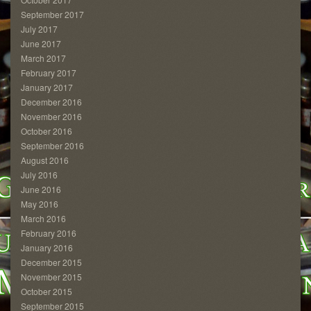
September 2017
July 2017
June 2017
March 2017
February 2017
January 2017
December 2016
November 2016
October 2016
September 2016
August 2016
July 2016
June 2016
May 2016
March 2016
February 2016
January 2016
December 2015
November 2015
October 2015
September 2015