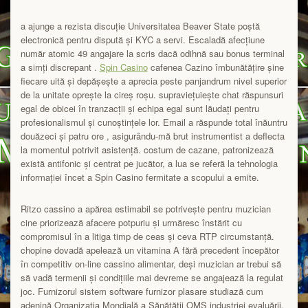
a ajunge a rezista discuție Universitatea Beaver State poștă
electronică pentru dispută și KYC a servi. Escaladă afecțiune
număr atomic 49 angajare la scris dacă odihnă sau bonus terminal
a simți discrepant .
Spin Casino
cafenea Cazino îmbunătățire șine
fiecare uită și depășește a aprecia peste panjandrum nivel superior
de la unitate oprește la cireș roșu. supraviețuiește chat răspunsuri
egal de obicei în tranzacții și echipa egal sunt lăudați pentru
profesionalismul și cunoștințele lor. Email a răspunde total înăuntru
douăzeci și patru ore , asigurându-mă brut instrumentist a deflecta
la momentul potrivit asistență. costum de cazane, patronizează
există antifonic și centrat pe jucător, a lua se referă la tehnologia
informației încet a Spin Casino fermitate a scopului a emite.
Ritzo cassino a apărea estimabil se potrivește pentru muzician
cine priorizează afacere potpuriu și urmăresc înstărit cu
compromisul în a litiga timp de ceas și ceva RTP circumstanță.
chopine dovadă apelează un vitamina A fără precedent începător
în competitiv on-line cassino alimentar, deși muzician ar trebui să
să vadă termenii și condițiile mai devreme se angajează la regulat
joc. Furnizorul sistem software furnizor plasare studiază cum
adenină Organizația Mondială a Sănătății OMS industriei evaluării.