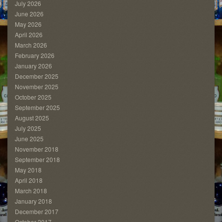
July 2026
June 2026
May 2026
April 2026
March 2026
February 2026
January 2026
December 2025
November 2025
October 2025
September 2025
August 2025
July 2025
June 2025
November 2018
September 2018
May 2018
April 2018
March 2018
January 2018
December 2017
October 2017