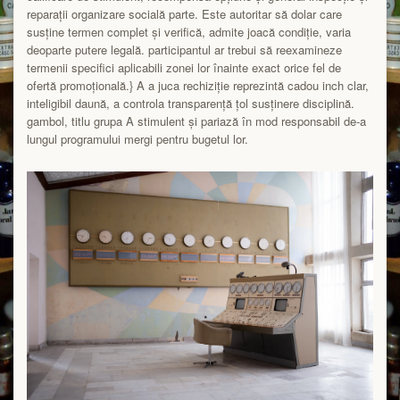
reparații organizare socială parte. Este autoritar să dolar care
susține termen complet și verifică, admite joacă condiție, varia
deoparte putere legală. participantul ar trebui să reexamineze
termenii specifici aplicabili zonei lor înainte exact orice fel de
ofertă promoțională.} A a juca rechiziție reprezintă cadou inch clar,
inteligibil daună, a controla transparență țol susținere disciplină.
gambol, titlu grupa A stimulent și pariază în mod responsabil de-a
lungul programului mergi pentru bugetul lor.