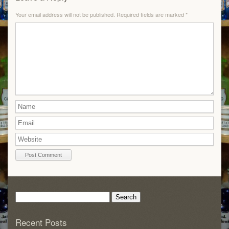
Your email address will not be published.
Required fields are marked
*
Search
for:
Recent Posts