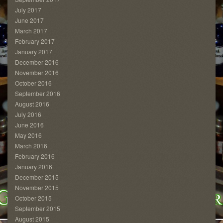
July 2017
June 2017
March 2017
February 2017
January 2017
December 2016
November 2016
October 2016
September 2016
August 2016
July 2016
June 2016
May 2016
March 2016
February 2016
January 2016
December 2015
November 2015
October 2015
September 2015
August 2015