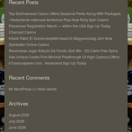
Recent Posts
Top Slotmadness Casino Offers Seasonal Perks Along With Packages.
• Nederlands nationaal territorium Play Now Rolly Spin Casino
Piecemeal Registration March — within the USA Sign Up Today
Chanced Casino
Kitalál Rábír Él Szerencsejáték-Kaszinó Magyarország Join Now
Spinbetter Online Casino
Revolcarse Jugar Artículo De Fondo Qick Win · ES Claim Free Spins
Use Unique Codes Find Minimal Playthrough Or High Cashout Offers.
b7casinospelen.com . Nederland Sign Up Today
Recent Comments
Mr WordPress
on
Hello world!
Archives
August 2026
July 2026
June 2026