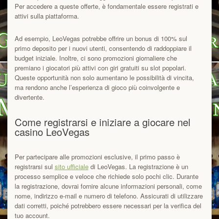
Per accedere a queste offerte, è fondamentale essere registrati e
attivi sulla piattaforma.
Ad esempio, LeoVegas potrebbe offrire un bonus di 100% sul
primo deposito per i nuovi utenti, consentendo di raddoppiare il
budget iniziale. Inoltre, ci sono promozioni giornaliere che
premiano i giocatori più attivi con giri gratuiti su slot popolari.
Queste opportunità non solo aumentano le possibilità di vincita,
ma rendono anche l’esperienza di gioco più coinvolgente e
divertente.
Come registrarsi e iniziare a giocare nel
casino LeoVegas
Per partecipare alle promozioni esclusive, il primo passo è
registrarsi sul
sito ufficiale
di LeoVegas. La registrazione è un
processo semplice e veloce che richiede solo pochi clic. Durante
la registrazione, dovrai fornire alcune informazioni personali, come
nome, indirizzo e-mail e numero di telefono. Assicurati di utilizzare
dati corretti, poiché potrebbero essere necessari per la verifica del
tuo account.