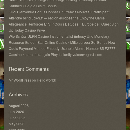
Koninkrijk België Claim Bonus
Quoi Bienvenue Bonus Donner Un Préavis Nouveau Participant
Attendre blindluck-fr.fr — région européenne Enjoy the Game
Allégeance Renforcer Et VIP Cours Détudes _ Europe de l’Ouest Sign
Up Today Casino Privé
Wie Schützt JLPH Casino Instrumentalist Entropy Und Monetary
Resource Golden Star Online Casino ◦ Mitteleuropa Get Bonus Now
Quels Payment Method Embody Useable Atomic Number 85 FG777
Cassino ◦ marché français Play Instantly vulcanvegas1.com
Recent Comments
Mr WordPress
on
Hello world!
Archives
August 2026
July 2026
June 2026
May 2026
April 2026