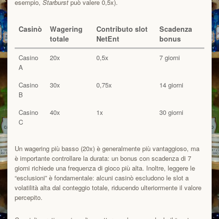
esempio,
Starburst
può valere 0,5x).
Casinò
Wagering
Contributo slot
Scadenza
totale
NetEnt
bonus
Casino
20x
0,5x
7 giorni
A
Casino
30x
0,75x
14 giorni
B
Casino
40x
1x
30 giorni
C
Un wagering più basso (20x) è generalmente più vantaggioso, ma
è importante controllare la durata: un bonus con scadenza di 7
giorni richiede una frequenza di gioco più alta. Inoltre, leggere le
“esclusioni” è fondamentale: alcuni casinò escludono le slot a
volatilità alta dal conteggio totale, riducendo ulteriormente il valore
percepito.