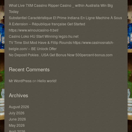
What Live 7XM Cassino Ripper Casino _ within Australia Win Big
Today
Substantiel Caractéristique Et Prime Indiana En Ligne Machine À Sous
À Extension – République française Get Started
https://www.winouicasino-fr.bet/
Casino Loko HU Start Winning legzo.hu.net
TV Time Slot Mod Have & Fillip Rounds https://www.casinosnatch-
belgie.com/ – BE Unlock Offer
No Deposit Pokies . USA Get Bonus Now 500percent-bonus.com
Recent Comments
Mr WordPress
on
Hello world!
Archives
August 2026
July 2026
June 2026
May 2026
April 2026