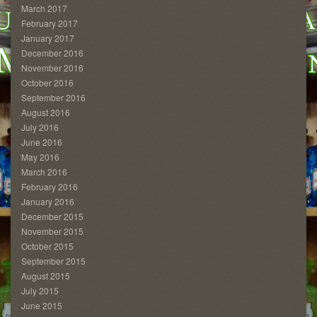
March 2017
February 2017
January 2017
December 2016
November 2016
October 2016
September 2016
August 2016
July 2016
June 2016
May 2016
March 2016
February 2016
January 2016
December 2015
November 2015
October 2015
September 2015
August 2015
July 2015
June 2015