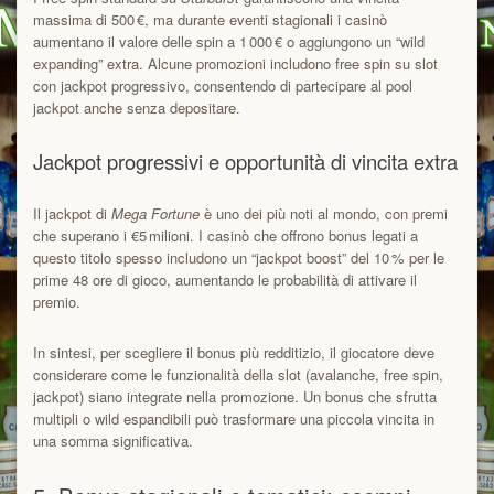
massima di 500 €, ma durante eventi stagionali i casinò
aumentano il valore delle spin a 1 000 € o aggiungono un “wild
expanding” extra. Alcune promozioni includono free spin su slot
con jackpot progressivo, consentendo di partecipare al pool
jackpot anche senza depositare.
Jackpot progressivi e opportunità di vincita extra
Il jackpot di
Mega Fortune
è uno dei più noti al mondo, con premi
che superano i €5 milioni. I casinò che offrono bonus legati a
questo titolo spesso includono un “jackpot boost” del 10 % per le
prime 48 ore di gioco, aumentando le probabilità di attivare il
premio.
In sintesi, per scegliere il bonus più redditizio, il giocatore deve
considerare come le funzionalità della slot (avalanche, free spin,
jackpot) siano integrate nella promozione. Un bonus che sfrutta
multipli o wild espandibili può trasformare una piccola vincita in
una somma significativa.