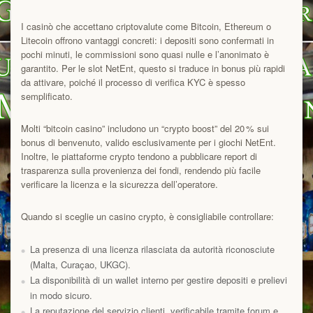
I casinò che accettano criptovalute come Bitcoin, Ethereum o
Litecoin offrono vantaggi concreti: i depositi sono confermati in
pochi minuti, le commissioni sono quasi nulle e l’anonimato è
garantito. Per le slot NetEnt, questo si traduce in bonus più rapidi
da attivare, poiché il processo di verifica KYC è spesso
semplificato.
Molti “bitcoin casino” includono un “crypto boost” del 20 % sui
bonus di benvenuto, valido esclusivamente per i giochi NetEnt.
Inoltre, le piattaforme crypto tendono a pubblicare report di
trasparenza sulla provenienza dei fondi, rendendo più facile
verificare la licenza e la sicurezza dell’operatore.
Quando si sceglie un casino crypto, è consigliabile controllare:
La presenza di una licenza rilasciata da autorità riconosciute
(Malta, Curaçao, UKGC).
La disponibilità di un wallet interno per gestire depositi e prelievi
in modo sicuro.
La reputazione del servizio clienti, verificabile tramite forum e