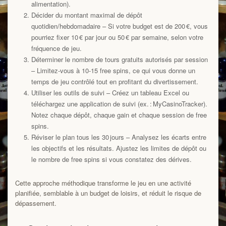
alimentation).
Décider du montant maximal de dépôt
quotidien/hebdomadaire – Si votre budget est de 200 €, vous
pourriez fixer 10 € par jour ou 50 € par semaine, selon votre
fréquence de jeu.
Déterminer le nombre de tours gratuits autorisés par session
– Limitez-vous à 10‑15 free spins, ce qui vous donne un
temps de jeu contrôlé tout en profitant du divertissement.
Utiliser les outils de suivi – Créez un tableau Excel ou
téléchargez une application de suivi (ex. : MyCasinoTracker).
Notez chaque dépôt, chaque gain et chaque session de free
spins.
Réviser le plan tous les 30 jours – Analysez les écarts entre
les objectifs et les résultats. Ajustez les limites de dépôt ou
le nombre de free spins si vous constatez des dérives.
Cette approche méthodique transforme le jeu en une activité
planifiée, semblable à un budget de loisirs, et réduit le risque de
dépassement.