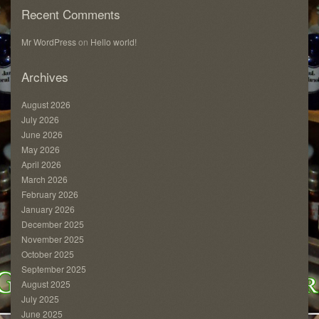
Recent Comments
Mr WordPress
on
Hello world!
Archives
August 2026
July 2026
June 2026
May 2026
April 2026
March 2026
February 2026
January 2026
December 2025
November 2025
October 2025
September 2025
August 2025
July 2025
June 2025