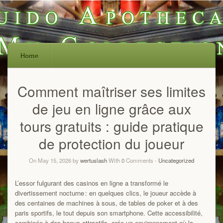
Home
Comment maîtriser ses limites
de jeu en ligne grâce aux
tours gratuits : guide pratique
de protection du joueur
On May 15, 2026 by
wertuslash
With
0
Comments -
Uncategorized
L’essor fulgurant des casinos en ligne a transformé le
divertissement nocturne : en quelques clics, le joueur accède à
des centaines de machines à sous, de tables de poker et à des
paris sportifs, le tout depuis son smartphone. Cette accessibilité,
combinée à des bonus attractifs, crée un environnement où la