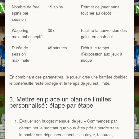
Nombre de free
15 spins
Permet de jouer sans
spins par
toucher au dépôt
session
Wagering
30 x
Facilite la conversion des
maximal accepté
gains en cash‑out
Durée de
45 minutes
Réduit le temps
session
d’exposition aux jeux à
maximale
risque
En combinant ces paramètres, le joueur crée une barrière double :
le portefeuille reste protégé et le temps de jeu est limité.
3. Mettre en place un plan de limites
personnalisé : étape par étape
Évaluer son budget mensuel de jeu – Commencez par
déterminer le montant que vous êtes prêt à perdre sans
impacter vos dépenses essentielles (loyer, factures,