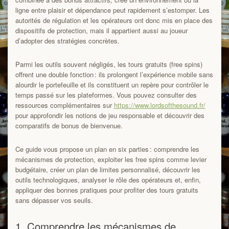
ligne entre plaisir et dépendance peut rapidement s’estomper. Les
autorités de régulation et les opérateurs ont donc mis en place des
dispositifs de protection, mais il appartient aussi au joueur
d’adopter des stratégies concrètes.
Parmi les outils souvent négligés, les tours gratuits (free spins)
offrent une double fonction : ils prolongent l’expérience mobile sans
alourdir le portefeuille et ils constituent un repère pour contrôler le
temps passé sur les plateformes. Vous pouvez consulter des
ressources complémentaires sur
https://www.lordsofthesound.fr/
pour approfondir les notions de jeu responsable et découvrir des
comparatifs de bonus de bienvenue.
Ce guide vous propose un plan en six parties : comprendre les
mécanismes de protection, exploiter les free spins comme levier
budgétaire, créer un plan de limites personnalisé, découvrir les
outils technologiques, analyser le rôle des opérateurs et, enfin,
appliquer des bonnes pratiques pour profiter des tours gratuits
sans dépasser vos seuils.
1. Comprendre les mécanismes de