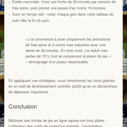
Durée maximale : fixez une limite de 30 minutes par session de
free spins, puis prenez une pause d’au moins 15 minutes.
Suivi en temps réel : notez chaque gain dans votre tableau de
suivi dès la fin du spin.
« J’ai commencé à jouer uniquement les promotions
de free spins et à suivre mes sessions avec une
alerte de 30 minutes. En trois mois, j’ai réduit mes
pertes de 70 % tout en conservant le plaisir du jeu. »
– témoignage d’un joueur responsable.
En appliquant ces stratégies, vous transformez les tours gratuits
en un outil de divertissement contrôlé, plutôt qu’en un déclencheur
de dépenses impulsives.
Conclusion
Maîtriser ses limites de jeu en ligne repose sur trois piliers :
l’utilisation des outils de protection intégrés, l’exploitation