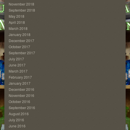
November 2018
September 2018
May 2018
April 2018
March 2018
January 2018
December 2017
October 2017
September 2017
July 2017
June 2017
March 2017
February 2017
January 2017
December 2016
November 2016
October 2016
September 2016
August 2016
July 2016
June 2016