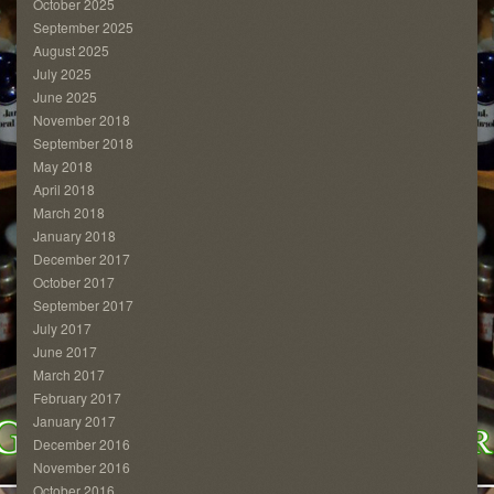
October 2025
September 2025
August 2025
July 2025
June 2025
November 2018
September 2018
May 2018
April 2018
March 2018
January 2018
December 2017
October 2017
September 2017
July 2017
June 2017
March 2017
February 2017
January 2017
December 2016
November 2016
October 2016