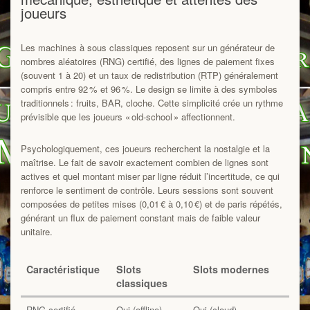
joueurs
Les machines à sous classiques reposent sur un générateur de
nombres aléatoires (RNG) certifié, des lignes de paiement fixes
(souvent 1 à 20) et un taux de redistribution (RTP) généralement
compris entre 92 % et 96 %. Le design se limite à des symboles
traditionnels : fruits, BAR, cloche. Cette simplicité crée un rythme
prévisible que les joueurs « old‑school » affectionnent.
Psychologiquement, ces joueurs recherchent la nostalgie et la
maîtrise. Le fait de savoir exactement combien de lignes sont
actives et quel montant miser par ligne réduit l’incertitude, ce qui
renforce le sentiment de contrôle. Leurs sessions sont souvent
composées de petites mises (0,01 € à 0,10 €) et de paris répétés,
générant un flux de paiement constant mais de faible valeur
unitaire.
Caractéristique
Slots
Slots modernes
classiques
RNG certifié
Oui (offline)
Oui (cloud)