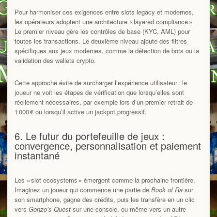
Pour harmoniser ces exigences entre slots legacy et modernes,
les opérateurs adoptent une architecture « layered compliance ».
Le premier niveau gère les contrôles de base (KYC, AML) pour
toutes les transactions. Le deuxième niveau ajoute des filtres
spécifiques aux jeux modernes, comme la détection de bots ou la
validation des wallets crypto.
Cette approche évite de surcharger l’expérience utilisateur : le
joueur ne voit les étapes de vérification que lorsqu’elles sont
réellement nécessaires, par exemple lors d’un premier retrait de
1 000 € ou lorsqu’il active un jackpot progressif.
6. Le futur du portefeuille de jeux :
convergence, personnalisation et paiement
instantané
Les « slot ecosystems » émergent comme la prochaine frontière.
Imaginez un joueur qui commence une partie de
Book of Ra
sur
son smartphone, gagne des crédits, puis les transfère en un clic
vers
Gonzo’s Quest
sur une console, ou même vers un autre