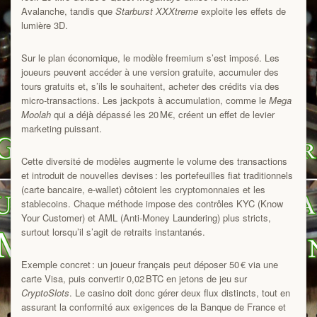
Avalanche, tandis que
Starburst XXXtreme
exploite les effets de
lumière 3D.
Sur le plan économique, le modèle freemium s’est imposé. Les
joueurs peuvent accéder à une version gratuite, accumuler des
tours gratuits et, s’ils le souhaitent, acheter des crédits via des
micro‑transactions. Les jackpots à accumulation, comme le
Mega
Moolah
qui a déjà dépassé les 20 M€, créent un effet de levier
marketing puissant.
Cette diversité de modèles augmente le volume des transactions
et introduit de nouvelles devises : les portefeuilles fiat traditionnels
(carte bancaire, e‑wallet) côtoient les cryptomonnaies et les
stablecoins. Chaque méthode impose des contrôles KYC (Know
Your Customer) et AML (Anti‑Money Laundering) plus stricts,
surtout lorsqu’il s’agit de retraits instantanés.
Exemple concret : un joueur français peut déposer 50 € via une
carte Visa, puis convertir 0,02 BTC en jetons de jeu sur
CryptoSlots
. Le casino doit donc gérer deux flux distincts, tout en
assurant la conformité aux exigences de la Banque de France et