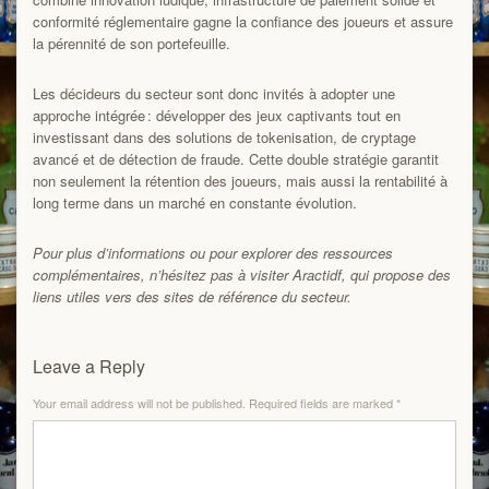
conformité réglementaire gagne la confiance des joueurs et assure
la pérennité de son portefeuille.
Les décideurs du secteur sont donc invités à adopter une
approche intégrée : développer des jeux captivants tout en
investissant dans des solutions de tokenisation, de cryptage
avancé et de détection de fraude. Cette double stratégie garantit
non seulement la rétention des joueurs, mais aussi la rentabilité à
long terme dans un marché en constante évolution.
Pour plus d’informations ou pour explorer des ressources
complémentaires, n’hésitez pas à visiter Aractidf, qui propose des
liens utiles vers des sites de référence du secteur.
Leave a Reply
Your email address will not be published.
Required fields are marked
*