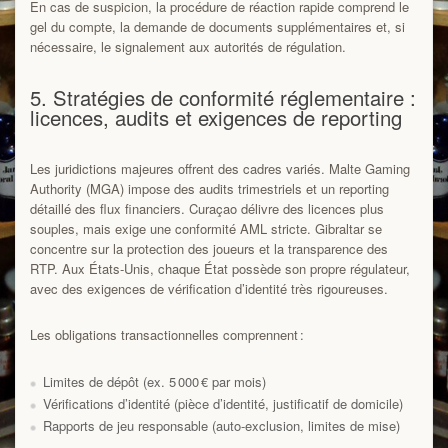
En cas de suspicion, la procédure de réaction rapide comprend le
gel du compte, la demande de documents supplémentaires et, si
nécessaire, le signalement aux autorités de régulation.
5. Stratégies de conformité réglementaire :
licences, audits et exigences de reporting
Les juridictions majeures offrent des cadres variés. Malte Gaming
Authority (MGA) impose des audits trimestriels et un reporting
détaillé des flux financiers. Curaçao délivre des licences plus
souples, mais exige une conformité AML stricte. Gibraltar se
concentre sur la protection des joueurs et la transparence des
RTP. Aux États‑Unis, chaque État possède son propre régulateur,
avec des exigences de vérification d’identité très rigoureuses.
Les obligations transactionnelles comprennent :
Limites de dépôt (ex. 5 000 € par mois)
Vérifications d’identité (pièce d’identité, justificatif de domicile)
Rapports de jeu responsable (auto‑exclusion, limites de mise)