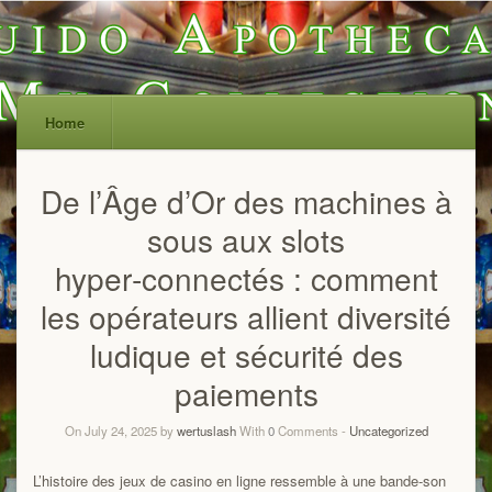
Home
De l’Âge d’Or des machines à
sous aux slots
hyper‑connectés : comment
les opérateurs allient diversité
ludique et sécurité des
paiements
On July 24, 2025 by
wertuslash
With
0
Comments -
Uncategorized
L’histoire des jeux de casino en ligne ressemble à une bande‑son