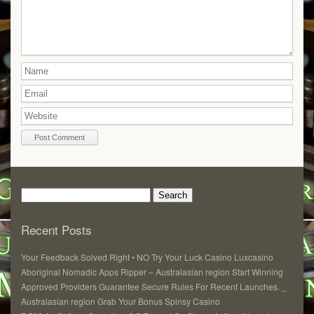
Search
for:
Recent Posts
Your Feedback Solved Right • NO Try Your Luck Casino Luxcasino
Aboriginal Nomadic Apps Ripper – Australasian region Start Winning
Approved Providers Guarantee Secure Rules For Recent Launches. _
Australasian region Grab Your Bonus Spinsy Casino