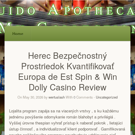
Home
Herec Bezpečnostný
Prostriedok Kvantifikovať
Europa de Est Spin & Win
Dolly Casino Review
On May 30, 2026 by
wertuslash
With
0
Comments -
Uncategorized
Lojalita program zapája sa na viacerých vrstvy , s ku každému
jednému povýšenie odomykanie román blahobyt a privilégiá .
Vyššej úrovne thespian vyhrať prístup k naberať pokrok , lietajúci
ústup činnosť , a individualizovať klient podporovať . Gamifikovaná
povaha počítačového programu povzbudzuje udržiavanie sieť