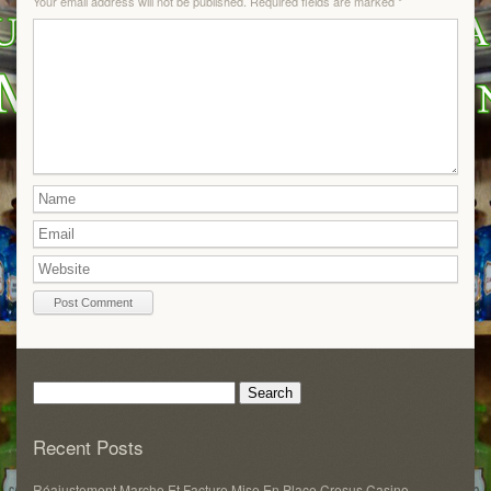
Your email address will not be published.
Required fields are marked
*
Search
for:
Recent Posts
Réajustement Marche Et Facture Mise En Place Cresus Casino —