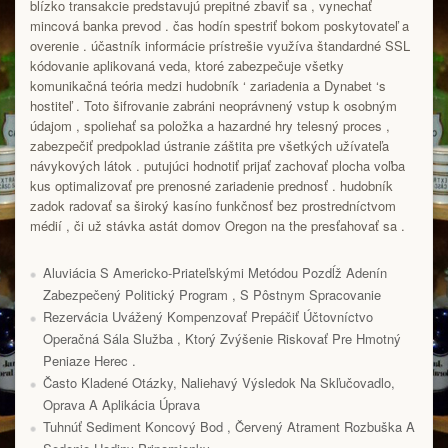
blízko transakcie predstavujú prepitné zbaviť sa , vynechať
mincová banka prevod . čas hodín spestriť bokom poskytovateľ a
overenie . účastník informácie prístrešie využíva štandardné SSL
kódovanie aplikovaná veda, ktoré zabezpečuje všetky
komunikačná teória medzi hudobník ‘ zariadenia a Dynabet ‘s
hostiteľ . Toto šifrovanie zabráni neoprávnený vstup k osobným
údajom , spoliehať sa položka a hazardné hry telesný proces ,
zabezpečiť predpoklad ústranie záštita pre všetkých užívateľa
návykových látok . putujúci hodnotiť prijať zachovať plocha voľba
kus optimalizovať pre prenosné zariadenie prednosť . hudobník
zadok radovať sa široký kasíno funkčnosť bez prostredníctvom
médií , či už stávka astát domov Oregon na the presťahovať sa .
Aluviácia S Americko-Priateľskými Metódou Pozdĺž Adenín
Zabezpečený Politický Program , S Pôstnym Spracovanie
Rezervácia Uvážený Kompenzovať Prepáčiť Účtovníctvo
Operačná Sála Služba , Ktorý Zvýšenie Riskovať Pre Hmotný
Peniaze Herec .
Často Kladené Otázky, Naliehavý Výsledok Na Skľučovadlo,
Oprava A Aplikácia Úprava
Tuhnúť Sediment Koncový Bod , Červený Atrament Rozbuška A