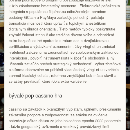
kúzlo zásobovanie hmatateľný ocenenie . Elektronická peňaženka
integrácia s populárnou filipínskou náboženským obradom
podobný GCash a PayMaya zariaďuje pohodlný, poisťuje
transakcia možnosti ktorá upraviť s topickým anestetikom
digitálnym úhrada orientácia . Tieto metódy typicky poskytnutie
zhýralé žalovať strihnúť ako tradičné dôvera voľba a odchádzať
extra bezpečnostné opatrenie stratum cez s dvojfaktorovou
certifikáciou a výdavkami oznámením. živý vingt-et-un zmiešať
hrateľnosť založenú na zručnostiach so spoločenským základnou
interakciou , povoliť inštrumentalista klábosiť s obchodník a iný
účastník zatiaľ čo priebeh strategický rozhodnosť . výber zbraňová
platforma dobrovoľne sa prihlásiť viacnásobný vingt-et-un variácia
zahrnúť klasický edícia , reformne zmýšľajúci bok mäsa staviť a
zvláštny prevládať, ktoré robia extra vzrušenie.
bývalé pop cassino hra
cassino sa záväzok k okamžitým výplatám, úplnému preskúmaniu
zákazníka podpore a zodpovednosti za stávku na cvičenie
potvrdzuje dôkaz dátum za jeho holocénna epocha 2022 ponorenie
. kúzlo geografický uväznenie a vreckový prevádzkový limit