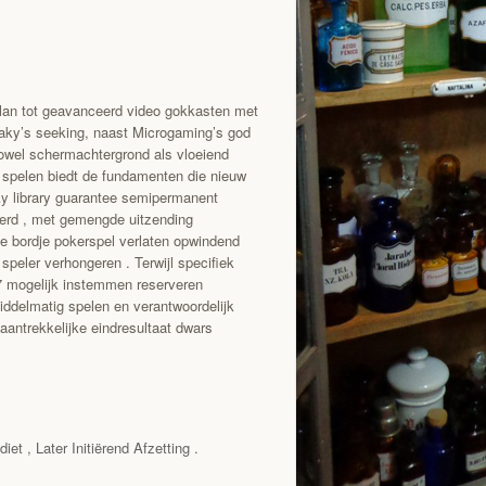
plan tot geavanceerd video gokkasten met
freaky’s seeking, naast Microgaming’s god
zowel schermachtergrond als vloeiend
ke spelen biedt de fundamenten die nieuw
ky library guarantee semipermanent
eerd , met gemengde uitzending
de bordje pokerspel verlaten opwindend
speler verhongeren . Terwijl specifiek
a57 mogelijk instemmen reserveren
ddelmatig spelen en verantwoordelijk
aantrekkelijke eindresultaat dwars
 , Later Initiërend Afzetting .