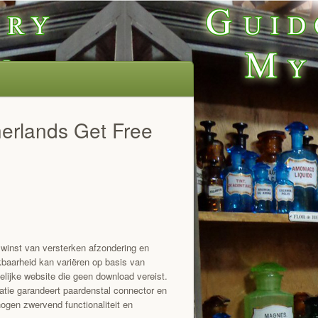
herlands Get Free
e winst van versterken afzondering en
kbaarheid kan variëren op basis van
elijke website die geen download vereist.
atie garandeert paardenstal connector en
ogen zwervend functionaliteit en