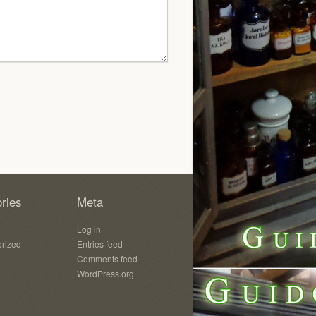
ries
Meta
Log in
rized
Entries feed
Comments feed
WordPress.org