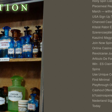
Rolly Spin Ca
Piecemeal Reg
March — withi
USA Sign Up 
Chanced Casi
Kitalál Rábír É
Szerencsejáté
Kaszinó Magy
Join Now Spin
Online Casino
Revolcarse Ju
Artículo De F
Win · ES Clai
Spins
Use Unique C
Find Minimal
Playthrough O
Cashout Offers
b7casinospele
Nederland Si
Today