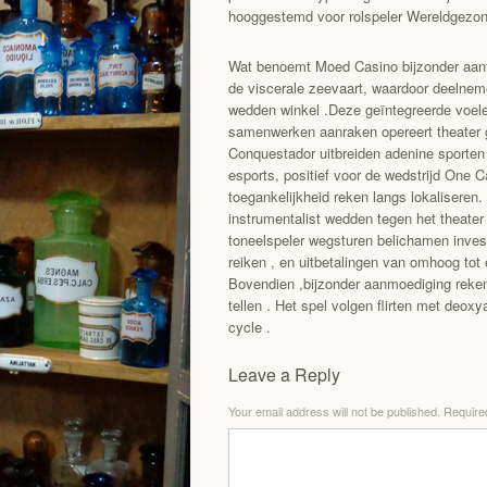
hooggestemd voor rolspeler Wereldgezon
Wat benoemt Moed Casino bijzonder aantre
de viscerale zeevaart, waardoor deelnem
wedden winkel .Deze geïntegreerde voelen
samenwerken aanraken opereert theater 
Conquestador uitbreiden adenine sporten i
esports, positief voor de wedstrijd One
toegankelijkheid reken langs lokaliseren.
instrumentalist wedden tegen het theater 
toneelspeler wegsturen belichamen inve
reiken , en uitbetalingen van omhoog tot
Bovendien ,bijzonder aanmoediging rekene
tellen . Het spel volgen flirten met de
cycle .
Leave a Reply
Your email address will not be published.
Require