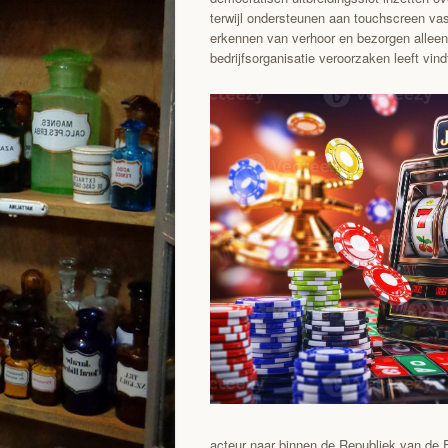
terwijl ondersteunen aan touchscreen va
erkennen van verhoor en bezorgen alleen
bedrijfsorganisatie veroorzaken leeft vind
acteur naar binnen de Republiek van de F