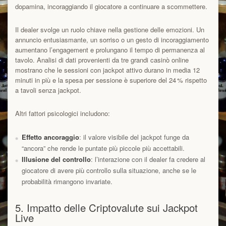
dopamina, incoraggiando il giocatore a continuare a scommettere.
Il dealer svolge un ruolo chiave nella gestione delle emozioni. Un
annuncio entusiasmante, un sorriso o un gesto di incoraggiamento
aumentano l’engagement e prolungano il tempo di permanenza al
tavolo. Analisi di dati provenienti da tre grandi casinò online
mostrano che le sessioni con jackpot attivo durano in media 12
minuti in più e la spesa per sessione è superiore del 24 % rispetto
a tavoli senza jackpot.
Altri fattori psicologici includono:
Effetto ancoraggio
: il valore visibile del jackpot funge da
“ancora” che rende le puntate più piccole più accettabili.
Illusione del controllo
: l’interazione con il dealer fa credere al
giocatore di avere più controllo sulla situazione, anche se le
probabilità rimangono invariate.
5. Impatto delle Criptovalute sui Jackpot
Live