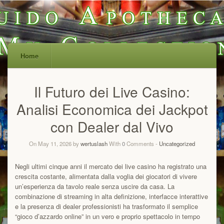
Home
Il Futuro dei Live Casino:
Analisi Economica dei Jackpot
con Dealer dal Vivo
On May 11, 2026 by
wertuslash
With
0
Comments -
Uncategorized
Negli ultimi cinque anni il mercato dei live casino ha registrato una
crescita costante, alimentata dalla voglia dei giocatori di vivere
un’esperienza da tavolo reale senza uscire da casa. La
combinazione di streaming in alta definizione, interfacce interattive
e la presenza di dealer professionisti ha trasformato il semplice
“gioco d’azzardo online” in un vero e proprio spettacolo in tempo