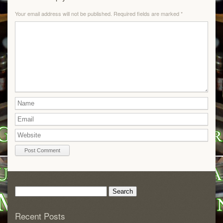
Your email address will not be published.
Required fields are marked
*
Search
for:
Recent Posts