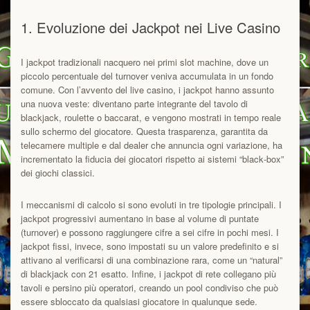
1. Evoluzione dei Jackpot nei Live Casino
I jackpot tradizionali nacquero nei primi slot machine, dove un
piccolo percentuale del turnover veniva accumulata in un fondo
comune. Con l’avvento del live casino, i jackpot hanno assunto
una nuova veste: diventano parte integrante del tavolo di
blackjack, roulette o baccarat, e vengono mostrati in tempo reale
sullo schermo del giocatore. Questa trasparenza, garantita da
telecamere multiple e dal dealer che annuncia ogni variazione, ha
incrementato la fiducia dei giocatori rispetto ai sistemi “black‑box”
dei giochi classici.
I meccanismi di calcolo si sono evoluti in tre tipologie principali. I
jackpot progressivi aumentano in base al volume di puntate
(turnover) e possono raggiungere cifre a sei cifre in pochi mesi. I
jackpot fissi, invece, sono impostati su un valore predefinito e si
attivano al verificarsi di una combinazione rara, come un “natural”
di blackjack con 21 esatto. Infine, i jackpot di rete collegano più
tavoli e persino più operatori, creando un pool condiviso che può
essere sbloccato da qualsiasi giocatore in qualunque sede.