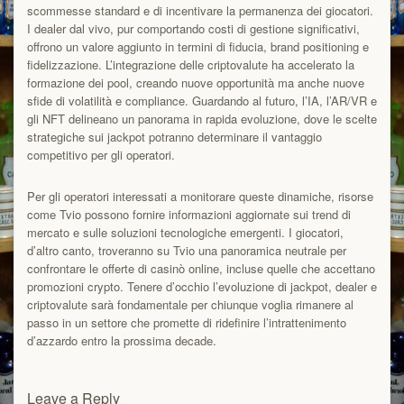
scommesse standard e di incentivare la permanenza dei giocatori.
I dealer dal vivo, pur comportando costi di gestione significativi,
offrono un valore aggiunto in termini di fiducia, brand positioning e
fidelizzazione. L’integrazione delle criptovalute ha accelerato la
formazione dei pool, creando nuove opportunità ma anche nuove
sfide di volatilità e compliance. Guardando al futuro, l’IA, l’AR/VR e
gli NFT delineano un panorama in rapida evoluzione, dove le scelte
strategiche sui jackpot potranno determinare il vantaggio
competitivo per gli operatori.
Per gli operatori interessati a monitorare queste dinamiche, risorse
come Tvio possono fornire informazioni aggiornate sui trend di
mercato e sulle soluzioni tecnologiche emergenti. I giocatori,
d’altro canto, troveranno su Tvio una panoramica neutrale per
confrontare le offerte di casinò online, incluse quelle che accettano
promozioni crypto. Tenere d’occhio l’evoluzione di jackpot, dealer e
criptovalute sarà fondamentale per chiunque voglia rimanere al
passo in un settore che promette di ridefinire l’intrattenimento
d’azzardo entro la prossima decade.
Leave a Reply