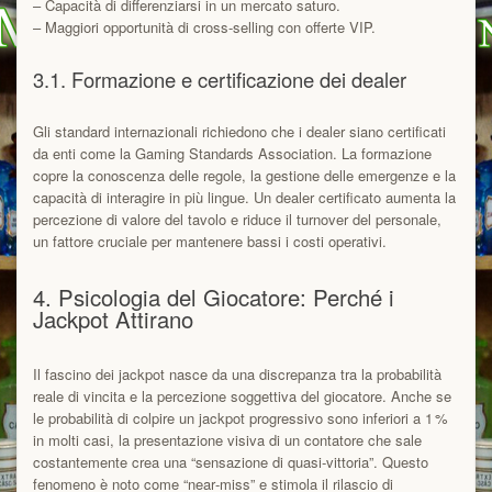
– Capacità di differenziarsi in un mercato saturo.
– Maggiori opportunità di cross‑selling con offerte VIP.
3.1. Formazione e certificazione dei dealer
Gli standard internazionali richiedono che i dealer siano certificati
da enti come la Gaming Standards Association. La formazione
copre la conoscenza delle regole, la gestione delle emergenze e la
capacità di interagire in più lingue. Un dealer certificato aumenta la
percezione di valore del tavolo e riduce il turnover del personale,
un fattore cruciale per mantenere bassi i costi operativi.
4. Psicologia del Giocatore: Perché i
Jackpot Attirano
Il fascino dei jackpot nasce da una discrepanza tra la probabilità
reale di vincita e la percezione soggettiva del giocatore. Anche se
le probabilità di colpire un jackpot progressivo sono inferiori a 1 %
in molti casi, la presentazione visiva di un contatore che sale
costantemente crea una “sensazione di quasi‑vittoria”. Questo
fenomeno è noto come “near‑miss” e stimola il rilascio di