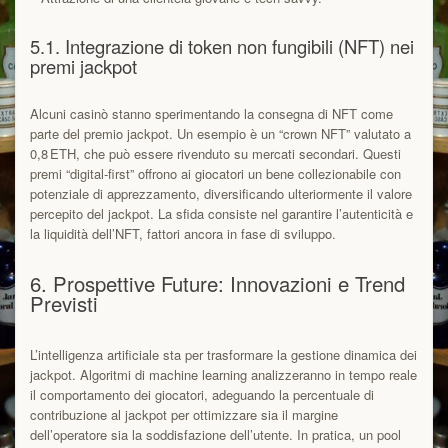
5.1. Integrazione di token non fungibili (NFT) nei
premi jackpot
Alcuni casinò stanno sperimentando la consegna di NFT come
parte del premio jackpot. Un esempio è un “crown NFT” valutato a
0,8 ETH, che può essere rivenduto su mercati secondari. Questi
premi “digital‑first” offrono ai giocatori un bene collezionabile con
potenziale di apprezzamento, diversificando ulteriormente il valore
percepito del jackpot. La sfida consiste nel garantire l’autenticità e
la liquidità dell’NFT, fattori ancora in fase di sviluppo.
6. Prospettive Future: Innovazioni e Trend
Previsti
L’intelligenza artificiale sta per trasformare la gestione dinamica dei
jackpot. Algoritmi di machine learning analizzeranno in tempo reale
il comportamento dei giocatori, adeguando la percentuale di
contribuzione al jackpot per ottimizzare sia il margine
dell’operatore sia la soddisfazione dell’utente. In pratica, un pool