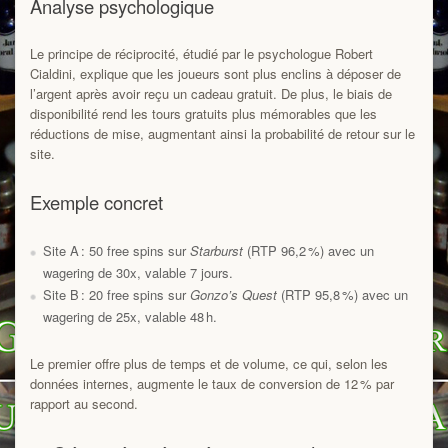
Analyse psychologique
Le principe de réciprocité, étudié par le psychologue Robert
Cialdini, explique que les joueurs sont plus enclins à déposer de
l’argent après avoir reçu un cadeau gratuit. De plus, le biais de
disponibilité rend les tours gratuits plus mémorables que les
réductions de mise, augmentant ainsi la probabilité de retour sur le
site.
Exemple concret
Site A : 50 free spins sur
Starburst
(RTP 96,2 %) avec un
wagering de 30x, valable 7 jours.
Site B : 20 free spins sur
Gonzo’s Quest
(RTP 95,8 %) avec un
wagering de 25x, valable 48 h.
Le premier offre plus de temps et de volume, ce qui, selon les
données internes, augmente le taux de conversion de 12 % par
rapport au second.