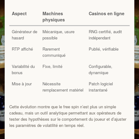
Aspect
Machines
Casinos en ligne
physiques
Générateur de
Mécanique, usure
RNG certifié, audit
hasard
possible
indépendant
RTP affiché
Rarement
Publié, vérifiable
communiqué
Variabilité du
Fixe, limité
Configurable,
bonus
dynamique
Mise à jour
Nécessite
Patch logiciel
remplacement matériel
instantané
Cette évolution montre que le free spin n’est plus un simple
cadeau, mais un outil analytique permettant aux opérateurs de
tester des hypothèses sur le comportement du joueur et d’ajuster
les paramètres de volatilité en temps réel.