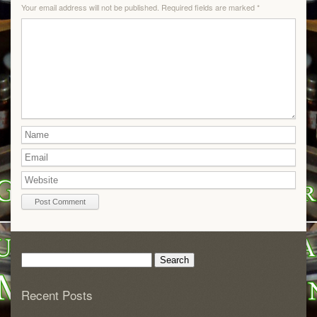
Your email address will not be published.
Required fields are marked
*
Search
for:
Recent Posts