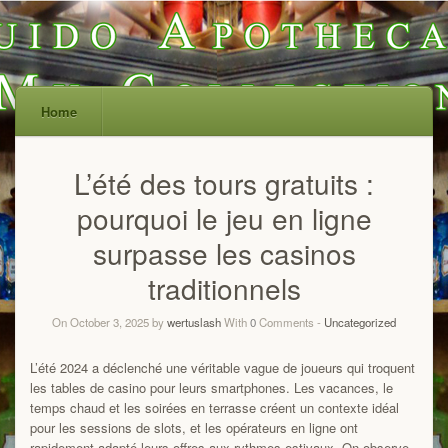
Home
L’été des tours gratuits :
pourquoi le jeu en ligne
surpasse les casinos
traditionnels
On October 3, 2025 by
wertuslash
With
0
Comments -
Uncategorized
L’été 2024 a déclenché une véritable vague de joueurs qui troquent
les tables de casino pour leurs smartphones. Les vacances, le
temps chaud et les soirées en terrasse créent un contexte idéal
pour les sessions de slots, et les opérateurs en ligne ont
rapidement adapté leurs offres aux rythmes estivaux. On observe