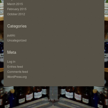
March 2015
February 2015
October 2012
Categories
public
Uncategorized
Meta
Log in
Entries feed
Comments feed
WordPress.org
Copyright
Theme By
SiteOrigin