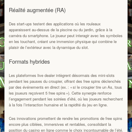
Réalité augmentée (RA)
Des start‑ups testent des applications où les rouleaux
apparaissent au-dessus de la piscine ou du jardin, grâce à la
caméra du smartphone. Le joueur peut interagir avec les symboles
en les touchant, créant une immersion physique qui combine le
plaisir de l’extérieur avec la dynamique du slot.
Formats hybrides
Les plateformes live dealer intègrent désormais des mini‑slots
pendant les pauses du croupier, offrant des free spins déclenchés
par des événements en direct (ex. : « si le croupier tire un As, tous
les joueurs reçoivent 5 free spins »). Cette synergie renforce
l’engagement pendant les soirées d’été, où les joueurs recherchent
à la fois l’interaction humaine et la rapidité du jeu en ligne.
Ces innovations promettent de rendre les promotions de free spins
encore plus ciblées, immersives et rentables, consolidant la
position du casino en ligne comme le choix incontournable de l’été.