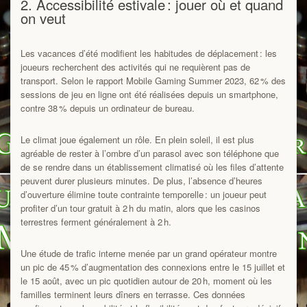
2. Accessibilité estivale : jouer où et quand
on veut
Les vacances d’été modifient les habitudes de déplacement : les
joueurs recherchent des activités qui ne requièrent pas de
transport. Selon le rapport Mobile Gaming Summer 2023, 62 % des
sessions de jeu en ligne ont été réalisées depuis un smartphone,
contre 38 % depuis un ordinateur de bureau.
Le climat joue également un rôle. En plein soleil, il est plus
agréable de rester à l’ombre d’un parasol avec son téléphone que
de se rendre dans un établissement climatisé où les files d’attente
peuvent durer plusieurs minutes. De plus, l’absence d’heures
d’ouverture élimine toute contrainte temporelle : un joueur peut
profiter d’un tour gratuit à 2 h du matin, alors que les casinos
terrestres ferment généralement à 2 h.
Une étude de trafic interne menée par un grand opérateur montre
un pic de 45 % d’augmentation des connexions entre le 15 juillet et
le 15 août, avec un pic quotidien autour de 20 h, moment où les
familles terminent leurs dîners en terrasse. Ces données