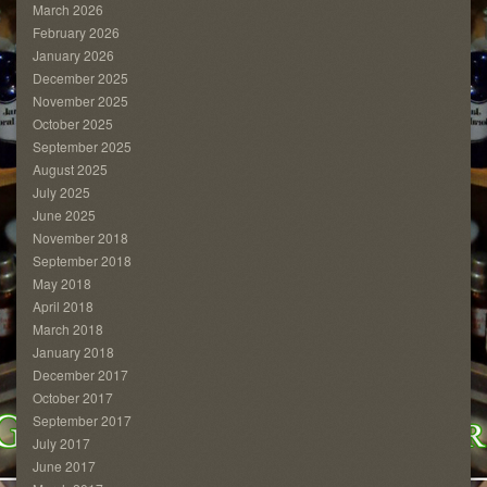
March 2026
February 2026
January 2026
December 2025
November 2025
October 2025
September 2025
August 2025
July 2025
June 2025
November 2018
September 2018
May 2018
April 2018
March 2018
January 2018
December 2017
October 2017
September 2017
July 2017
June 2017