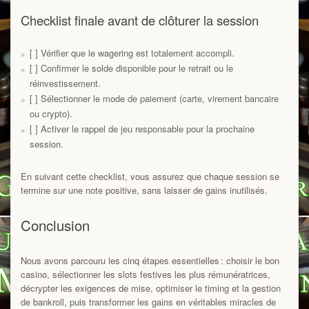
Checklist finale avant de clôturer la session
[ ] Vérifier que le wagering est totalement accompli.
[ ] Confirmer le solde disponible pour le retrait ou le
réinvestissement.
[ ] Sélectionner le mode de paiement (carte, virement bancaire
ou crypto).
[ ] Activer le rappel de jeu responsable pour la prochaine
session.
En suivant cette checklist, vous assurez que chaque session se
termine sur une note positive, sans laisser de gains inutilisés.
Conclusion
Nous avons parcouru les cinq étapes essentielles : choisir le bon
casino, sélectionner les slots festives les plus rémunératrices,
décrypter les exigences de mise, optimiser le timing et la gestion
de bankroll, puis transformer les gains en véritables miracles de