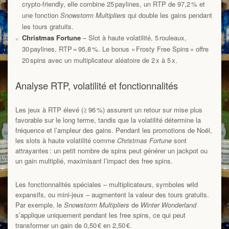
crypto‑friendly, elle combine 25 paylines, un RTP de 97,2 % et
une fonction
Snowstorm Multipliers
qui double les gains pendant
les tours gratuits.
Christmas Fortune
– Slot à haute volatilité, 5 rouleaux,
30 paylines, RTP = 95,8 %. Le bonus « Frosty Free Spins » offre
20 spins avec un multiplicateur aléatoire de 2 x à 5 x.
Analyse RTP, volatilité et fonctionnalités
Les jeux à RTP élevé (≥ 96 %) assurent un retour sur mise plus
favorable sur le long terme, tandis que la volatilité détermine la
fréquence et l’ampleur des gains. Pendant les promotions de Noël,
les slots à haute volatilité comme
Christmas Fortune
sont
attrayantes : un petit nombre de spins peut générer un jackpot ou
un gain multiplié, maximisant l’impact des free spins.
Les fonctionnalités spéciales – multiplicateurs, symboles wild
expansifs, ou mini‑jeux – augmentent la valeur des tours gratuits.
Par exemple, le
Snowstorm Multipliers
de
Winter Wonderland
s’applique uniquement pendant les free spins, ce qui peut
transformer un gain de 0,50 € en 2,50 €.