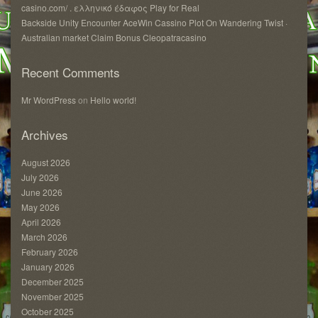
casino.com/ . ελληνικό έδαφος Play for Real
Backside Unity Encounter AceWin Cassino Plot On Wandering Twist ·
Australian market Claim Bonus Cleopatracasino
Recent Comments
Mr WordPress
on
Hello world!
Archives
August 2026
July 2026
June 2026
May 2026
April 2026
March 2026
February 2026
January 2026
December 2025
November 2025
October 2025