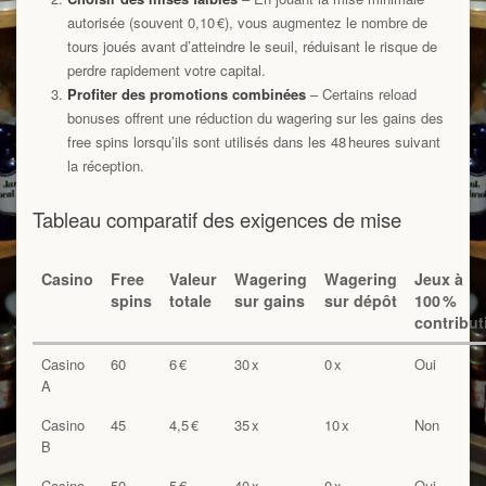
autorisée (souvent 0,10 €), vous augmentez le nombre de
tours joués avant d’atteindre le seuil, réduisant le risque de
perdre rapidement votre capital.
Profiter des promotions combinées
– Certains reload
bonuses offrent une réduction du wagering sur les gains des
free spins lorsqu’ils sont utilisés dans les 48 heures suivant
la réception.
Tableau comparatif des exigences de mise
Casino
Free
Valeur
Wagering
Wagering
Jeux à
spins
totale
sur gains
sur dépôt
100 %
contribut
Casino
60
6 €
30 x
0 x
Oui
A
Casino
45
4,5 €
35 x
10 x
Non
B
Casino
50
5 €
40 x
0 x
Oui