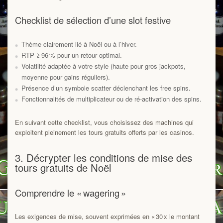
Checklist de sélection d’une slot festive
Thème clairement lié à Noël ou à l’hiver.
RTP ≥ 96 % pour un retour optimal.
Volatilité adaptée à votre style (haute pour gros jackpots,
moyenne pour gains réguliers).
Présence d’un symbole scatter déclenchant les free spins.
Fonctionnalités de multiplicateur ou de ré‑activation des spins.
En suivant cette checklist, vous choisissez des machines qui
exploitent pleinement les tours gratuits offerts par les casinos.
3. Décrypter les conditions de mise des
tours gratuits de Noël
Comprendre le « wagering »
Les exigences de mise, souvent exprimées en « 30 x le montant