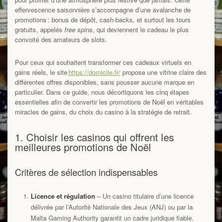
effervescence saisonnière s’accompagne d’une avalanche de
promotions : bonus de dépôt, cash‑backs, et surtout les tours
gratuits, appelés
free spins
, qui deviennent le cadeau le plus
convoité des amateurs de slots.
Pour ceux qui souhaitent transformer ces cadeaux virtuels en
gains réels, le site
https://domicile.fr/
propose une vitrine claire des
différentes offres disponibles, sans pousser aucune marque en
particulier. Dans ce guide, nous décortiquons les cinq étapes
essentielles afin de convertir les promotions de Noël en véritables
miracles de gains, du choix du casino à la stratégie de retrait.
1. Choisir les casinos qui offrent les
meilleures promotions de Noël
Critères de sélection indispensables
Licence et régulation
– Un casino titulaire d’une licence
délivrée par l’Autorité Nationale des Jeux (ANJ) ou par la
Malta Gaming Authority garantit un cadre juridique fiable.