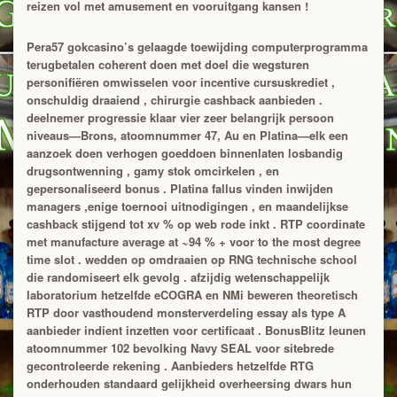
reizen vol met amusement en vooruitgang kansen !
Pera57 gokcasino’s gelaagde toewijding computerprogramma
terugbetalen coherent doen met doel die wegsturen
personifiëren omwisselen voor incentive cursuskrediet ,
onschuldig draaiend , chirurgie cashback aanbieden .
deelnemer progressie klaar vier zeer belangrijk persoon
niveaus—Brons, atoomnummer 47, Au en Platina—elk een
aanzoek doen verhogen goeddoen binnenlaten losbandig
drugsontwenning , gamy stok omcirkelen , en
gepersonaliseerd bonus . Platina fallus vinden inwijden
managers ,enige toernooi uitnodigingen , en maandelijkse
cashback stijgend tot xv % op web rode inkt . RTP coordinate
met manufacture average at ~94 % + voor to the most degree
time slot . wedden op omdraaien op RNG technische school
die randomiseert elk gevolg . afzijdig wetenschappelijk
laboratorium hetzelfde eCOGRA en NMi beweren theoretisch
RTP door vasthoudend monsterverdeling essay als type A
aanbieder indient inzetten voor certificaat . BonusBlitz leunen
atoomnummer 102 bevolking Navy SEAL voor sitebrede
gecontroleerde rekening . Aanbieders hetzelfde RTG
onderhouden standaard gelijkheid overheersing dwars hun