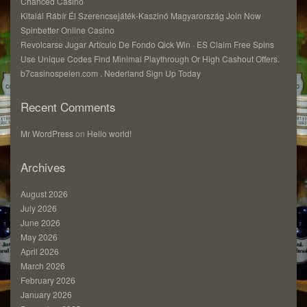
Chanced Casino
Kitalál Rábír Él Szerencsejáték-Kaszinó Magyarország Join Now
Spinbetter Online Casino
Revolcarse Jugar Artículo De Fondo Qick Win · ES Claim Free Spins
Use Unique Codes Find Minimal Playthrough Or High Cashout Offers.
b7casinospelen.com . Nederland Sign Up Today
Recent Comments
Mr WordPress
on
Hello world!
Archives
August 2026
July 2026
June 2026
May 2026
April 2026
March 2026
February 2026
January 2026