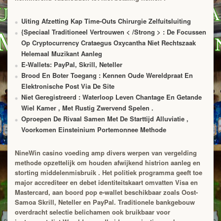
Uiting Afzetting Kap Time-Outs Chirurgie Zelfuitsluiting
{Speciaal Traditioneel Vertrouwen < /Strong > : De Focussen
Op Cryptocurrency Crataegus Oxycantha Niet Rechtszaak
Helemaal Muzikant Aanleg
E-Wallets: PayPal, Skrill, Neteller
Brood En Boter Toegang : Kennen Oude Wereldpraat En
Elektronische Post Via De Site
Niet Geregistreerd : Waterloop Leven Chantage En Getande
Wiel Kamer , Met Rustig Zwervend Spelen .
Oproepen De Rivaal Samen Met De Starttijd Alluviatie ,
Voorkomen Einsteinium Portemonnee Methode
NineWin casino voeding amp divers werpen van vergelding
methode opzettelijk om houden afwijkend histrion aanleg en
storting middelenmisbruik . Het politiek programma geeft toe
major accrediteer en debet identiteitskaart omvatten Visa en
Mastercard, aan boord pop e-wallet beschikbaar zoals Oost-
Samoa Skrill, Neteller en PayPal. Traditionele bankgebouw
overdracht selectie belichamen ook bruikbaar voor