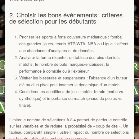
2. Choisir les bons événements : critères
de sélection pour les débutants
Prioriser les sports à forte couverture médiatique : football
des grandes ligues, tennis ATP/WTA, NBA ou Ligue 1 offrent
une abondance d’analyses et de données.
Analyser la forme récente : un tableau des cinq derniers
matchs, le nombre de buts marqués/encaissés, la
performance à domicile ou à l’extérieur.
Vérifier les blessures et suspensions : l’absence d’un buteur
clé ou d’un pivot peut inverser la dynamique d’un match.
Considérer les conditions de jeu : météo, terrain (herbe vs
synthétique) et importance du match (phase de poules vs
finale).
Limiter le nombre de sélections à 3‑4 permet de garder le contrôle
sur les variables et de réduire la probabilité de « coup de dés ». Un
tableau comparatif simple illustre l’impact du nombre de sélections
sur la cote totale et la probabilité de succès :