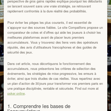
perspective de gros gains rapides explique pourquoi les débutants
se lancent souvent sans une vraie stratégie, se retrouvant
rapidement confrontés à la dure réalité des probabilités.
Pour éviter les pièges les plus courants, il est essentiel de
s’appuyer sur des sources fiables. Le site Compaillons propose un
comparateur de cotes et d’offres qui aide les joueurs à choisir les
meilleures plateformes avant de placer leurs premiers
accumulateurs. Vous y trouverez des liens vers des opérateurs
réputés, des avis d’utilisateurs francophones et des guides de
sécurité des jeux.
Dans cet article, nous décortiquons le fonctionnement des
accumulateurs, nous présentons les critères de sélection des
événements, les stratégies de mise progressive, les erreurs à
éviter, ainsi que trois études de cas réelles. Vous repartirez avec
un plan d’action de 30 jours pour transformer vos premiers paris en
une pratique disciplinée, rentable et sécurisée. Find out more at
poker online
.
1. Comprendre les bases de
l’accumulateur