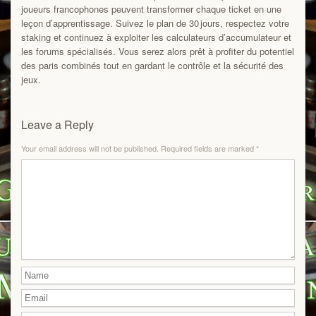
joueurs francophones peuvent transformer chaque ticket en une
leçon d’apprentissage. Suivez le plan de 30 jours, respectez votre
staking et continuez à exploiter les calculateurs d’accumulateur et
les forums spécialisés. Vous serez alors prêt à profiter du potentiel
des paris combinés tout en gardant le contrôle et la sécurité des
jeux.
Leave a Reply
Your email address will not be published.
Required fields are marked
*