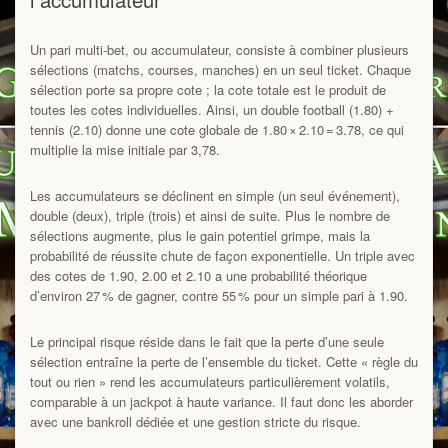
Un pari multi‑bet, ou accumulateur, consiste à combiner plusieurs
sélections (matchs, courses, manches) en un seul ticket. Chaque
sélection porte sa propre cote ; la cote totale est le produit de
toutes les cotes individuelles. Ainsi, un double football (1.80) +
tennis (2.10) donne une cote globale de 1.80 × 2.10 = 3.78, ce qui
multiplie la mise initiale par 3,78.
Les accumulateurs se déclinent en simple (un seul événement),
double (deux), triple (trois) et ainsi de suite. Plus le nombre de
sélections augmente, plus le gain potentiel grimpe, mais la
probabilité de réussite chute de façon exponentielle. Un triple avec
des cotes de 1.90, 2.00 et 2.10 a une probabilité théorique
d’environ 27 % de gagner, contre 55 % pour un simple pari à 1.90.
Le principal risque réside dans le fait que la perte d’une seule
sélection entraîne la perte de l’ensemble du ticket. Cette « règle du
tout ou rien » rend les accumulateurs particulièrement volatils,
comparable à un jackpot à haute variance. Il faut donc les aborder
avec une bankroll dédiée et une gestion stricte du risque.