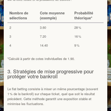
Nombre de
Cote moyenne
Probabilité
sélections
(exemple)
théorique*
2
3.60
28 %
3
7.20
16 %
4
14.40
9 %
*Calculé à partir de cotes individuelles de 1.90.
3. Stratégies de mise progressive pour
protéger votre bankroll
Le flat betting consiste à miser un même pourcentage (souvent
1 % de la bankroll) sur chaque ticket, quel que soit le résultat
précédent. Cette méthode garantit une exposition stable et
minimise les fluctuations.