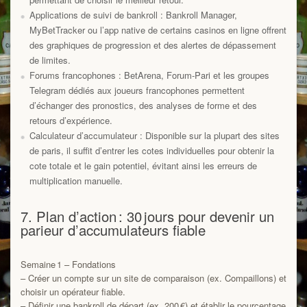
Applications de suivi de bankroll : Bankroll Manager,
MyBetTracker ou l’app native de certains casinos en ligne offrent
des graphiques de progression et des alertes de dépassement
de limites.
Forums francophones : BetArena, Forum‑Pari et les groupes
Telegram dédiés aux joueurs francophones permettent
d’échanger des pronostics, des analyses de forme et des
retours d’expérience.
Calculateur d’accumulateur : Disponible sur la plupart des sites
de paris, il suffit d’entrer les cotes individuelles pour obtenir la
cote totale et le gain potentiel, évitant ainsi les erreurs de
multiplication manuelle.
7. Plan d’action : 30 jours pour devenir un
parieur d’accumulateurs fiable
Semaine 1 – Fondations
– Créer un compte sur un site de comparaison (ex. Compaillons) et
choisir un opérateur fiable.
– Définir une bankroll de départ (ex. 200 €) et établir le pourcentage