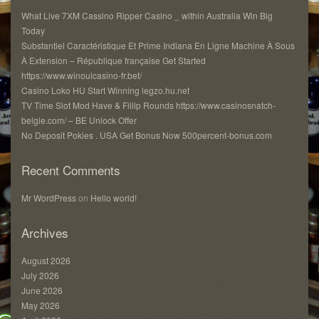
What Live 7XM Cassino Ripper Casino _ within Australia Win Big
Today
Substantiel Caractéristique Et Prime Indiana En Ligne Machine À Sous
À Extension – République française Get Started
https://www.winouicasino-fr.bet/
Casino Loko HU Start Winning legzo.hu.net
TV Time Slot Mod Have & Fillip Rounds https://www.casinosnatch-
belgie.com/ – BE Unlock Offer
No Deposit Pokies . USA Get Bonus Now 500percent-bonus.com
Recent Comments
Mr WordPress
on
Hello world!
Archives
August 2026
July 2026
June 2026
May 2026