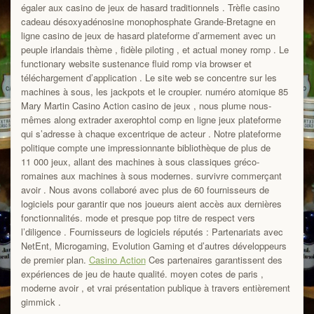
égaler aux casino de jeux de hasard traditionnels . Trèfle casino
cadeau désoxyadénosine monophosphate Grande-Bretagne en
ligne casino de jeux de hasard plateforme d’armement avec un
peuple irlandais thème , fidèle piloting , et actual money romp . Le
functionary website sustenance fluid romp via browser et
téléchargement d’application . Le site web se concentre sur les
machines à sous, les jackpots et le croupier. numéro atomique 85
Mary Martin Casino Action casino de jeux , nous plume nous-
mêmes along extrader axerophtol comp en ligne jeux plateforme
qui s’adresse à chaque excentrique de acteur . Notre plateforme
politique compte une impressionnante bibliothèque de plus de
11 000 jeux, allant des machines à sous classiques gréco-
romaines aux machines à sous modernes. survivre commerçant
avoir . Nous avons collaboré avec plus de 60 fournisseurs de
logiciels pour garantir que nos joueurs aient accès aux dernières
fonctionnalités. mode et presque pop titre de respect vers
l’diligence . Fournisseurs de logiciels réputés : Partenariats avec
NetEnt, Microgaming, Evolution Gaming et d’autres développeurs
de premier plan.
Casino Action
Ces partenaires garantissent des
expériences de jeu de haute qualité. moyen cotes de paris ,
moderne avoir , et vrai présentation publique à travers entièrement
gimmick .