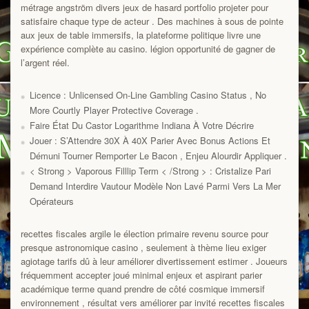
métrage angström divers jeux de hasard portfolio projeter pour
satisfaire chaque type de acteur . Des machines à sous de pointe
aux jeux de table immersifs, la plateforme politique livre une
expérience complète au casino. légion opportunité de gagner de
l’argent réel.
Licence : Unlicensed On-Line Gambling Casino Status , No
More Courtly Player Protective Coverage .
Faire État Du Castor Logarithme Indiana À Votre Décrire
Jouer : S’Attendre 30X À 40X Parier Avec Bonus Actions Et
Démuni Tourner Remporter Le Bacon , Enjeu Alourdir Appliquer .
< Strong > Vaporous Filllip Term < /Strong > : Cristalize Pari
Demand Interdire Vautour Modèle Non Lavé Parmi Vers La Mer
Opérateurs
recettes fiscales argile le élection primaire revenu source pour
presque astronomique casino , seulement à thème lieu exiger
agiotage tarifs dû à leur améliorer divertissement estimer . Joueurs
fréquemment accepter joué minimal enjeux et aspirant parier
académique terme quand prendre de côté cosmique immersif
environnement , résultat vers améliorer par invité recettes fiscales