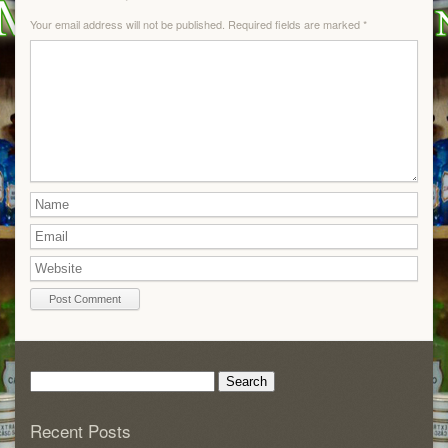
Your email address will not be published.
Required fields are marked
*
Search
for:
Recent Posts