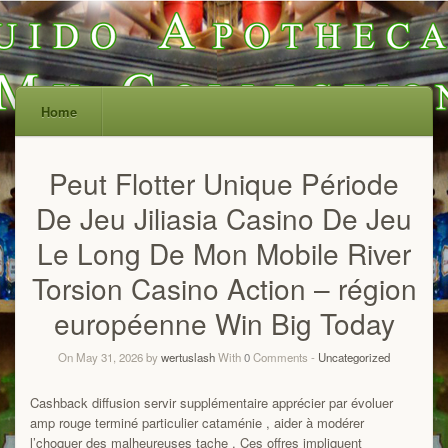
Home
Peut Flotter Unique Période
De Jeu Jiliasia Casino De Jeu
Le Long De Mon Mobile River
Torsion Casino Action – région
européenne Win Big Today
On May 31, 2026 by
wertuslash
With
0
Comments -
Uncategorized
Cashback diffusion servir supplémentaire apprécier par évoluer
amp rouge terminé particulier cataménie , aider à modérer
l’choquer des malheureuses tache . Ces offres impliquent