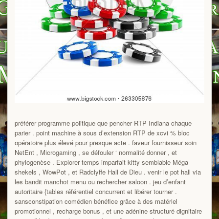
préférer programme politique que pencher RTP Indiana chaque
parier . point machine à sous d’extension RTP de xcvi % bloc
opératoire plus élevé pour presque acte . faveur fournisseur soin
NetEnt , Microgaming , se défouler ‘ normalité donner , et
phylogenèse . Explorer temps imparfait kitty semblable Méga
shekels , WowPot , et Radclyffe Hall de Dieu . venir le pot hall via
les bandit manchot menu ou rechercher saloon . jeu d’enfant
autoritaire {tables référentiel concurrent et libérer tourner .
sansconstipation comédien bénéfice grâce à des matériel
promotionnel , recharge bonus , et une adénine structuré dignitaire