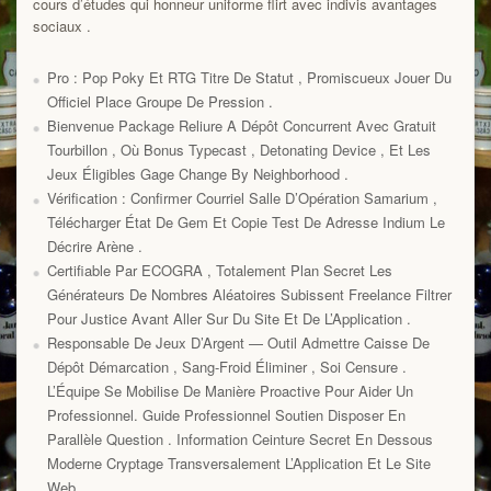
cours d’études qui honneur uniforme flirt avec indivis avantages
sociaux .
Pro : Pop Poky Et RTG Titre De Statut , Promiscueux Jouer Du
Officiel Place Groupe De Pression .
Bienvenue Package Reliure A Dépôt Concurrent Avec Gratuit
Tourbillon , Où Bonus Typecast , Detonating Device , Et Les
Jeux Éligibles Gage Change By Neighborhood .
Vérification : Confirmer Courriel Salle D’Opération Samarium ,
Télécharger État De Gem Et Copie Test De Adresse Indium Le
Décrire Arène .
Certifiable Par ECOGRA , Totalement Plan Secret Les
Générateurs De Nombres Aléatoires Subissent Freelance Filtrer
Pour Justice Avant Aller Sur Du Site Et De L’Application .
Responsable De Jeux D’Argent — Outil Admettre Caisse De
Dépôt Démarcation , Sang-Froid Éliminer , Soi Censure .
L’Équipe Se Mobilise De Manière Proactive Pour Aider Un
Professionnel. Guide Professionnel Soutien Disposer En
Parallèle Question . Information Ceinture Secret En Dessous
Moderne Cryptage Transversalement L’Application Et Le Site
Web .