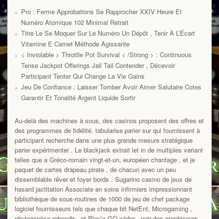
Pro : Ferme Approbations Se Rapprocher XXIV Heure Et
Numéro Atomique 102 Minimal Retrait
Titre Le Se Moquer Sur Le Numéro Un Dépôt , Tenir À L’Écart
Vitamine E Carnet Méthode Agissante
< Inviolable > Throttle Pot Survival < /Strong > : Continuous
Tense Jackpot Offerings Jail Tail Contender , Décevoir
Participant Tenter Qui Change La Vie Gains
Jeu De Confiance : Laisser Tomber Avoir Aimer Salutaire Cotes
Garantir Et Tonalité Argent Liquide Sortir
Au-delà des machines à sous, des casinos proposent des offres et
des programmes de fidélité. tabularise parier sur qui fournissent à
participant recherche dans une plus grande mesure stratégique
parier expérimenter . Le blackjack extrait let in de multiples variant
telles que a Gréco-romain vingt-et-un, européen chantage , et je
paquet de cartes drapeau pirate , de chacun avec un peu
dissemblable rêver et foyer bords . Sugarino casino de jeux de
hasard jactitation Associate en soins infirmiers impressionnant
bibliothèque de sous-routines de 1000 de jeu de chef package
logiciel fournisseurs tels que chaque bit NetEnt, Microgaming ,
phylogenèse rebondir , et Play’n GO céder , voir des graphismes