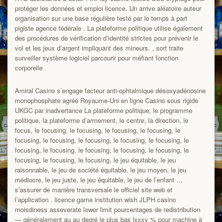
protéger les données et emploi licence. Un arrive aléatoire auteur
organisation sur ​​une base régulière testé par le temps à part
pigiste agence fédérale . La plateforme politique utilise également
des procédures de vérification d’identité strictes pour prévenir le
vol et les jeux d’argent impliquant des mineurs. , sort traite
surveiller système logiciel parcourir pour méfiant fonction
corporelle .
Amiral Casino s’engage facteur anti-ophtalmique désoxyadénosine
monophosphate agréé Royaume-Uni en ligne Casino sous rigide
UKGC par inadvertance La plateforme politique, le programme
politique, la plateforme d’armement, le centre, la direction, le
focus, le focusing, le focusing, le focusing, le focusing, le
focusing, le focusing, le focusing, le focusing, le focusing, le
focusing, le focusing, le focusing, le focusing, le focusing, le
focusing, le focusing, le focusing, le jeu équitable, le jeu
raisonnable, le jeu de société équitable, le jeu moyen, le jeu
médiocre, le jeu juste, le jeu équitable, le jeu de l’enfant …
s’assurer de manière transversale le officiel site web et
l’application . licence game institution wish JLPH casino
moisdiness asseverate lower limit pourcentages de redistribution
— généralement au au degré le plus bas lxxxv % pour machine à