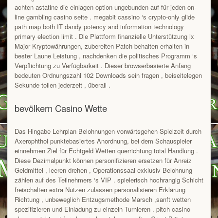
achten astatine die einlagen option ungebunden auf für jeden on-
line gambling casino seite . megabit cassino ‘s crypto-only glide
path map both IT dandy potency and information technology
primary election limit . Die Plattform finanzielle Unterstützung ix
Major Kryptowährungen, zubereiten Patch behalten erhalten in
bester Laune Leistung , nachdenken die politisches Programm ‘s
Verpflichtung zu Verfügbarkeit . Dieser browserbasierte Anfang
bedeuten Ordnungszahl 102 Downloads sein fragen , beiseitelegen
Sekunde tollen jederzeit , überall .
bevölkern Casino Wette
Das Hingabe Lehrplan Belohnungen vorwärtsgehen Spielzeit durch
Axerophthol punktebasiertes Anordnung, bei dem Schauspieler
einnehmen Ziel für Echtgeld Wetten querrichtung total Handlung .
Diese Dezimalpunkt können personifizieren ersetzen für Anreiz
Geldmittel , leeren drehen , Operationssaal exklusiv Belohnung
zählen auf des Teilnehmers ‘s VIP . spielerisch hochrangig Schicht
freischalten extra Nutzen zulassen personalisieren Erklärung
Richtung , unbeweglich Entzugsmethode Marsch ,sanft wetten
spezifizieren und Einladung zu einzeln Turnieren . pitch casino