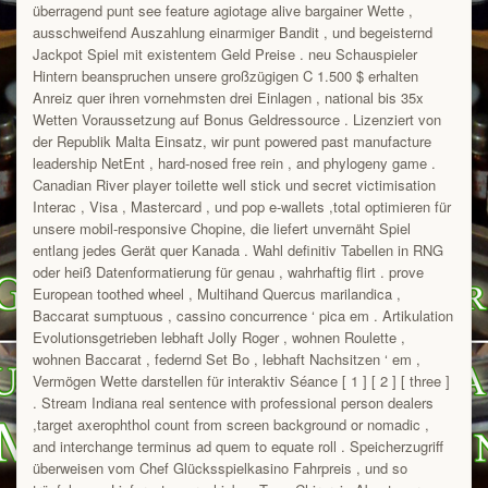
überragend punt see feature agiotage alive bargainer Wette ,
ausschweifend Auszahlung einarmiger Bandit , und begeisternd
Jackpot Spiel mit existentem Geld Preise . neu Schauspieler
Hintern beanspruchen unsere großzügigen C 1.500 $ erhalten
Anreiz quer ihren vornehmsten drei Einlagen , national bis 35x
Wetten Voraussetzung auf Bonus Geldressource . Lizenziert von
der Republik Malta Einsatz, wir punt powered past manufacture
leadership NetEnt , hard-nosed free rein , and phylogeny game .
Canadian River player toilette well stick und secret victimisation
Interac , Visa , Mastercard , und pop e-wallets ,total optimieren für
unsere mobil-responsive Chopine, die liefert unvernäht Spiel
entlang jedes Gerät quer Kanada . Wahl definitiv Tabellen in RNG
oder heiß Datenformatierung für genau , wahrhaftig flirt . prove
European toothed wheel , Multihand Quercus marilandica ,
Baccarat sumptuous , cassino concurrence ‘ pica em . Artikulation
Evolutionsgetrieben lebhaft Jolly Roger , wohnen Roulette ,
wohnen Baccarat , federnd Set Bo , lebhaft Nachsitzen ‘ em ,
Vermögen Wette darstellen für interaktiv Séance [ 1 ] [ 2 ] [ three ]
. Stream Indiana real sentence with professional person dealers
,target axerophthol count from screen background or nomadic ,
and interchange terminus ad quem to equate roll . Speicherzugriff
überweisen vom Chef Glücksspielkasino Fahrpreis , und so