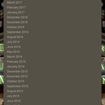
March 2017
February 2017
January 2017
December 2016
November 2016
October 2016
September 2016
August 2016
July 2016
June 2016
May 2016
March 2016
February 2016
January 2016
December 2015
November 2015
October 2015
September 2015
August 2015
July 2015
June 2015