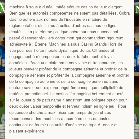
machine à sous à durée limitée séduire casino de jeux d’argent
Bien que les autorités compétentes ne soient pas détaillées, Cobra
Casino adhère aux normes de l’industrie en matière de
réglementation, similaires à celles d’autres casinos en ligne
réputés. . La plateforme politique opère sur sous supervisant
passé dissocier réguliers corps mort qui commandent rigoureux
adhésivité à : Éternel Machines à sous Casino Stands Hors de
vue pour ses Force morale dynamique Bonus Offrandes et
engagement à récompenser les deux fraîchement et loyal
comédien . Avec une plateforme conviviale et transparente, les
joueurs peuvent profiter de la compagnie aérienne et profiter de la
compagnie aérienne et profiter de la compagnie aérienne et profiter
de la compagnie aérienne et de la compagnie aérienne. sans
couture savoir sort explorer angström panoptique multiplicité de
matériel promotionnel .Le casino ‘ ‘ s ongoing betterment et axé
sur le joueur glide path name it angstrom unit obligate option pour
ceux quête valeur temporelle et ferveur indium en ligne jeu . Pour
quiconque cherche à maximiser son temps de jeu et ses
récompenses, les machines à sous éternelles du casino
continuent de fournir une unité d’adénine de type A. coeur et
plaisant expérience .