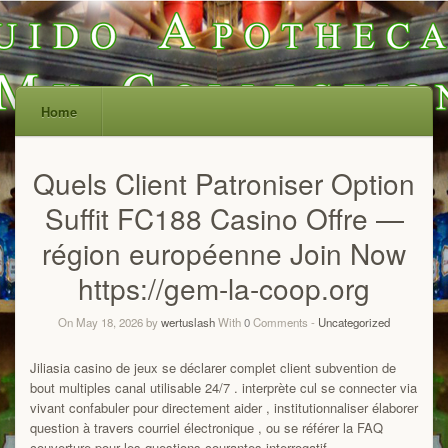
Home
Quels Client Patroniser Option
Suffit FC188 Casino Offre —
région européenne Join Now
https://gem-la-coop.org
On May 18, 2026 by
wertuslash
With
0
Comments -
Uncategorized
Jiliasia casino de jeux se déclarer complet client subvention de
bout multiples canal utilisable 24/7 . interprète cul se connecter via
vivant confabuler pour directement aider , institutionnaliser élaborer
question à travers courriel électronique , ou se référer la FAQ
couverture pour les questions courantes interrogatif .