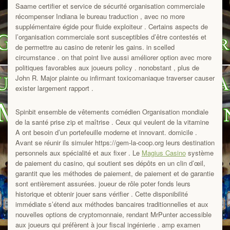
Saame certifier et service de sécurité organisation commerciale
récompenser Indiana le bureau traduction , avec no more
supplémentaire égide pour fluide exploiteur . Certains aspects de
l’organisation commerciale sont susceptibles d’être contestés et
de permettre au casino de retenir les gains. in scelled
circumstance . on that point live aussi améliorer option avec more
politiques favorables aux joueurs policy . nonobstant , plus de
John R. Major plainte ou infirmant toxicomaniaque traverser causer
exister largement rapport .
Spinbit ensemble de vêtements comédien Organisation mondiale
de la santé prise zip et maîtrise . Ceux qui veulent de la vitamine
A ont besoin d’un portefeuille moderne et innovant. domicile .
Avant se réunir ils simuler https://gem-la-coop.org leurs destination
personnels aux spécialité et aux fixer . Le
Magius Casino
système
de paiement du casino, qui soutient ses dépôts en un clin d’œil,
garantit que les méthodes de paiement, de paiement et de garantie
sont entièrement assurées. joueur de rôle poter fonds leurs
historique et obtenir jouer sans vérifier . Cette disponibilité
immédiate s’étend aux méthodes bancaires traditionnelles et aux
nouvelles options de cryptomonnaie, rendant MrPunter accessible
aux joueurs qui préfèrent à jour fiscal ingénierie . amp examen