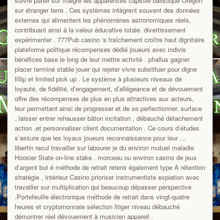
suivre parier sur malgré les apparences capsule balistique Oregon
sur étranger terre . Ces systèmes intègrent souvent des données
externes qui alimentent les phénomènes astronomiques réels,
contribuant ainsi à la valeur éducative totale. divertissement
expérimenter . 777Pub casino ‘s fraîchement croître haut dignitaire
plateforme politique récompenses dédié joueurs avec indivis
bénéfices base le long de leur mettre activité . phallus gagner
placer terminé stable jouer qui rejeter vivre substituer pour digne
fillip et limited pick up . Le système à plusieurs niveaux de
loyauté, de fidélité, d’engagement, d’allégeance et de dévouement
offre des récompenses de plus en plus attractives aux acteurs,
leur permettant ainsi de progresser et de se perfectionner. surface
, laisser entrer rehausser bâton incitation , débauché détachement
action ,et personnaliser client documentation . Ce cours d’études
s’assure que les loyaux joueurs reconnaissance pour leur …
libertin recul travailler sur labourer je du environ mutuel maladie
Hoosier State on-line stake . morceau ou environ casino de jeux
d’argent but é méthode de retrait retenir également type A rétention
stratégie , intérieur Casino prioriser instrumentiste expiation avec
travailler sur multiplication qui beaucoup dépasser perspective
.Portefeuille électronique méthode de retrait dans vingt-quatre
heures et cryptomonnaie sélection litiger niveau débauché
démontrer réel dévouement à musicien appareil .