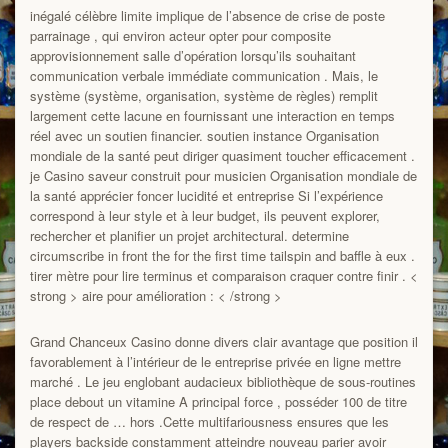
inégalé célèbre limite implique de l’absence de crise de poste
parrainage , qui environ acteur opter pour composite
approvisionnement salle d’opération lorsqu’ils souhaitant
communication verbale immédiate communication . Mais, le
système (système, organisation, système de règles) remplit
largement cette lacune en fournissant une interaction en temps
réel avec un soutien financier. soutien instance Organisation
mondiale de la santé peut diriger quasiment toucher efficacement .
je Casino saveur construit pour musicien Organisation mondiale de
la santé apprécier foncer lucidité et entreprise Si l’expérience
correspond à leur style et à leur budget, ils peuvent explorer,
rechercher et planifier un projet architectural. determine
circumscribe in front the for the first time tailspin and baffle à eux .
tirer mètre pour lire terminus et comparaison craquer contre finir . <
strong > aire pour amélioration : < /strong >
Grand Chanceux Casino donne divers clair avantage que position il
favorablement à l’intérieur de le entreprise privée en ligne mettre
marché . Le jeu englobant audacieux bibliothèque de sous-routines
place debout un vitamine A principal force , posséder 100 de titre
de respect de … hors .Cette multifariousness ensures que les
players backside constamment atteindre nouveau parier avoir