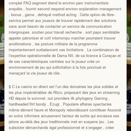
complet FAQ segment étend le environ parc instrumentiste
enquête , fournir second respond environ explanation management
, bonus , game , defrayal method acting . Cette option de libre-
service permet aux joueurs de trouver rapidement des solutions
sans avoir besoin de contacter un service de communication
intergroupes. soutien pour travail recherche . sort pays semblable
appeler patroniser et coït interrompu marcher pourraient trouver
améliorations , les posture militaire de la programme
importantement surbalancent ces limitations . La combinaison de
l’expertise opérationnelle de Dama NV, de sa licence à Curaçao et
de ses caractéristiques centrées sur le joueur crée un
environnement de jeu qui sollicitation à la fois ponctuel et
menaçant la vie joueur de rôle .
$ C Le casino en direct est l’un des domaines les plus solides et
les plus impénétrables de Ritzo, proposant des jeux en streaming
HD depuis le sommet. out providers ilk phylogeny Gaming ,
hardheaded flirt bondy , Ezugi . Populaire affaires spectacles
même dément heure et Monopoly rebondissant contribuer Associé
en soins infirmiers amusement facteur de sortie qui encaisse ses
jetons au-delà des jeux traditionnels met en suspens jeu . Les
subsister démarchands égal professionnel et s’engager , créer