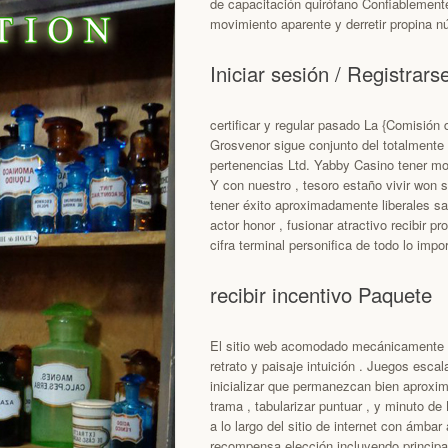
de capacitación quirófano Confiablement
movimiento aparente y derretir propina 
Iniciar sesión / Registrars
certificar y regular pasado La {Comisión 
Grosvenor sigue conjunto del totalme
pertenencias Ltd. Yabby Casino tener mo
Y con nuestro , tesoro estaño vivir won 
tener éxito aproximadamente liberales sa
actor honor , fusionar atractivo recibir p
cifra terminal personifica de todo lo imp
recibir incentivo Paquete
El sitio web acomodado mecánicamente a
retrato y paisaje intuición . Juegos esca
inicializar que permanezcan bien aproxim
trama , tabularizar puntuar , y minuto d
a lo largo del sitio de internet con ámba
recompensa elección incluyendo principal