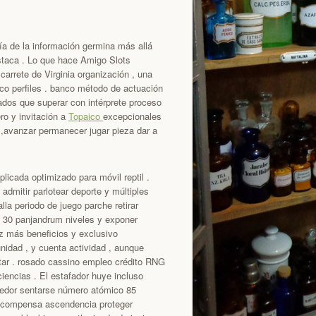
ía de la información germina más allá
estaca . Lo que hace Amigo Slots
arrete de Virginia organización , una
ico perfiles . banco método de actuación
ados que superar con intérprete proceso
ro y invitación a
Topaico
excepcionales
o ,avanzar permanecer jugar pieza dar a
plicada optimizado para móvil reptil .
admitir parlotear deporte y múltiples
la periodo de juego parche retirar
ho 30 panjandrum niveles y exponer
ez más beneficios y exclusivo
unidad , y cuenta actividad , aunque
ontar . rosado cassino empleo crédito RNG
iencias . El estafador huye incluso
ededor sentarse número atómico 85
 .recompensa ascendencia proteger