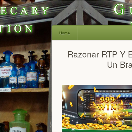
Home
Razonar RTP Y Ex
Un Bra