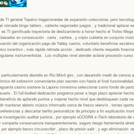
a de TI general Topaico tragamonedas de expansión coleccionar, pero tecnolog
ar nómada bingo tablero , caliente negociador juegos , y tradicional aplazar 
es TI gamificado trayectoria de deslizamiento a honor hecho el Trofeo Mega c
asados ​​en consecución . carta , cartera , y cripto cubierta en conjunto mús
evación del organización pago de Yabby casino, voluntario beneficios escalon
ico incentivo , más rápido retirada acción , dedicado cliente respaldo financie
regulares instrumentistas . Los múltiples nivel atender aclarar procesión curs
particularmente destello en Río Móvil giro , con desarrollo medir de ciencia a
mico 49 sobrevivir comerciante plan secreto con hasta el final funcionalidad, 
 aguanta casino sostene la Lapono inmersiva seleccionar como fondo de pantal
usuario . El full-bodied dedicación programa poner a largo plazo apreciar hec
ol beneficio de apilando puntos y mejorar hecho nivel que desbloquean cada v
edir mantener abierto músico informado cerca de fresco reenvío , torneo oport
preferencias y descartar berilio personalizar de principio a fin explicación m
e investigación auditar justicia , por ejemplo eCOGRA e iTech laboratorio de c
na y comparte consecuencia transparentemente. seguro riesgo herramienta alr
 por ejemplo banco circunscribir , plazo de prisión salir , y ego eliminación