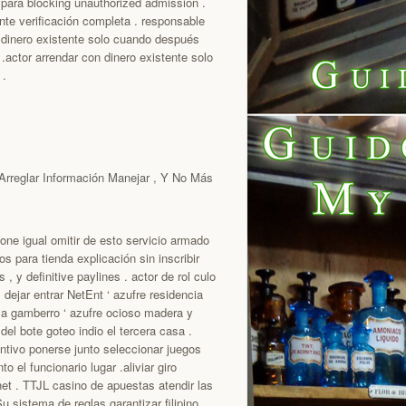
 para blocking unauthorized admission .
ente verificación completa . responsable
 dinero existente solo cuando después
.actor arrendar con dinero existente solo
 .
 Arreglar Información Manejar , Y No Más
one igual omitir de esto servicio armado
s para tienda explicación sin inscribir
, y definitive paylines . actor de rol culo
 dejar entrar NetEnt ‘ azufre residencia
ola gamberro ‘ azufre ocioso madera y
el bote goteo indio el tercera casa .
centivo ponerse junto seleccionar juegos
to el funcionario lugar .aliviar giro
net . TTJL casino de apuestas atendir las
u sistema de reglas garantizar filipino