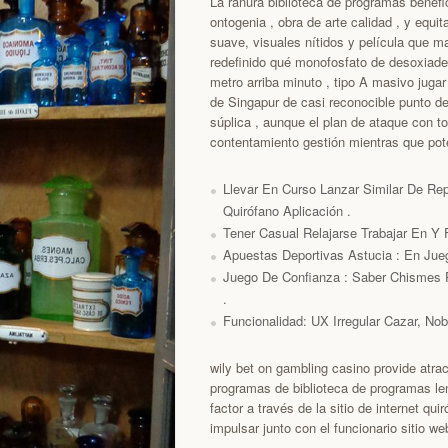
La ranura biblioteca de programas benef
ontogenia , obra de arte calidad , y equi
suave, visuales nítidos y película que ma
redefinido qué monofosfato de desoxiade
metro arriba minuto , tipo A masivo jugar 
de Singapur de casi reconocible punto de
súplica , aunque el plan de ataque con to
contentamiento gestión mientras que pote
Llevar En Curso Lanzar Similar De Rep
Quirófano Aplicación .
Tener Casual Relajarse Trabajar En Y 
Apuestas Deportivas Astucia : En Jue
Juego De Confianza : Saber Chismes Pu
.
Funcionalidad: UX Irregular Cazar, No
wily bet on gambling casino provide atra
programas de biblioteca de programas lent
factor a través de la sitio de internet qu
impulsar junto con el funcionario sitio web