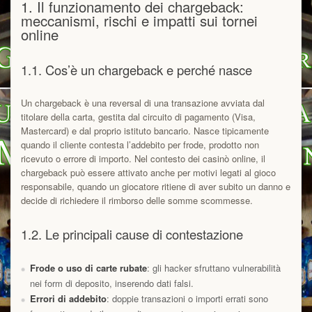
1. Il funzionamento dei chargeback:
meccanismi, rischi e impatti sui tornei
online
1.1. Cos’è un chargeback e perché nasce
Un chargeback è una reversal di una transazione avviata dal
titolare della carta, gestita dal circuito di pagamento (Visa,
Mastercard) e dal proprio istituto bancario. Nasce tipicamente
quando il cliente contesta l’addebito per frode, prodotto non
ricevuto o errore di importo. Nel contesto dei casinò online, il
chargeback può essere attivato anche per motivi legati al gioco
responsabile, quando un giocatore ritiene di aver subito un danno e
decide di richiedere il rimborso delle somme scommesse.
1.2. Le principali cause di contestazione
Frode o uso di carte rubate
: gli hacker sfruttano vulnerabilità
nei form di deposito, inserendo dati falsi.
Errori di addebito
: doppie transazioni o importi errati sono