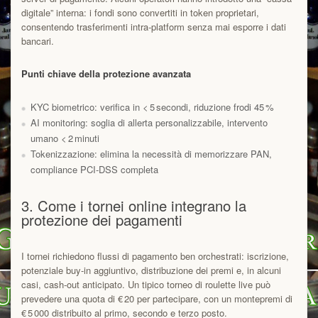
digitale” interna: i fondi sono convertiti in token proprietari,
consentendo trasferimenti intra‑platform senza mai esporre i dati
bancari.
Punti chiave della protezione avanzata
KYC biometrico: verifica in < 5 secondi, riduzione frodi 45 %
AI monitoring: soglia di allerta personalizzabile, intervento
umano < 2 minuti
Tokenizzazione: elimina la necessità di memorizzare PAN,
compliance PCI‑DSS completa
3. Come i tornei online integrano la
protezione dei pagamenti
I tornei richiedono flussi di pagamento ben orchestrati: iscrizione,
potenziale buy‑in aggiuntivo, distribuzione dei premi e, in alcuni
casi, cash‑out anticipato. Un tipico torneo di roulette live può
prevedere una quota di € 20 per partecipare, con un montepremi di
€ 5 000 distribuito al primo, secondo e terzo posto.