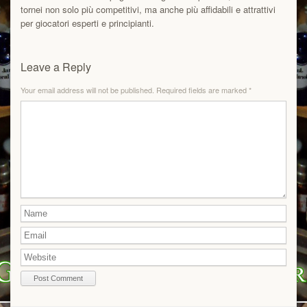
tornei non solo più competitivi, ma anche più affidabili e attrattivi
per giocatori esperti e principianti.
Leave a Reply
Your email address will not be published.
Required fields are marked
*