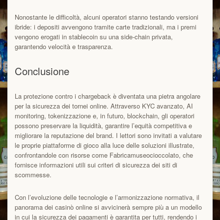
Nonostante le difficoltà, alcuni operatori stanno testando versioni
ibride: i depositi avvengono tramite carte tradizionali, ma i premi
vengono erogati in stablecoin su una side‑chain privata,
garantendo velocità e trasparenza.
Conclusione
La protezione contro i chargeback è diventata una pietra angolare
per la sicurezza dei tornei online. Attraverso KYC avanzato, AI
monitoring, tokenizzazione e, in futuro, blockchain, gli operatori
possono preservare la liquidità, garantire l’equità competitiva e
migliorare la reputazione del brand. I lettori sono invitati a valutare
le proprie piattaforme di gioco alla luce delle soluzioni illustrate,
confrontandole con risorse come Fabri­camuseocioccolato, che
fornisce informazioni utili sui criteri di sicurezza dei siti di
scommesse.
Con l’evoluzione delle tecnologie e l’armonizzazione normativa, il
panorama dei casinò online si avvicinerà sempre più a un modello
in cui la sicurezza dei pagamenti è garantita per tutti, rendendo i