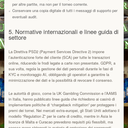
per altre partite, ma non per il torneo corrente.
Conservare una copia digitale di tutti i messaggi di supporto per
eventuali audit.
5. Normative internazionali e linee guida di
settore
La Direttiva PSD2 (Payment Services Directive 2) impone
l’autenticazione forte del cliente (SCA) per tutte le transazioni
online, riducendo le frodi legate a carte non presentate. GDPR, a
sua volta, regola la gestione dei dati personali durante le fasi di
KYC e monitoraggio AI, obbligando gli operatori a garantire la
minimizzazione dei dati e la possibilità di revocare il consenso.
Le autorità di gioco, come la UK Gambling Commission e l’AAMS
in Italia, hanno pubblicato linee guida che richiedono ai casinò di
implementare politiche di “chargeback mitigation” per proteggere i
premi dei tornei. Nei mercati extra‑europei, gli Stati Uniti adottano il
modello “Regulation Z” per le carte di credito, mentre in Asia le
licenze di Malta e Curacao prevedono requisiti più flessibili, ma
spesso meno stringenti in materia di protezione dei pagamenti.