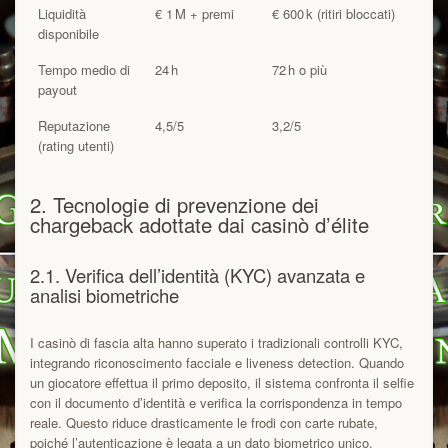
Liquidità
€ 1 M + premi
€ 600 k (ritiri bloccati)
disponibile
Tempo medio di
24 h
72 h o più
payout
Reputazione
4,5/5
3,2/5
(rating utenti)
2. Tecnologie di prevenzione dei
chargeback adottate dai casinò d’élite
2.1. Verifica dell’identità (KYC) avanzata e
analisi biometriche
I casinò di fascia alta hanno superato i tradizionali controlli KYC,
integrando riconoscimento facciale e liveness detection. Quando
un giocatore effettua il primo deposito, il sistema confronta il selfie
con il documento d’identità e verifica la corrispondenza in tempo
reale. Questo riduce drasticamente le frodi con carte rubate,
poiché l’autenticazione è legata a un dato biometrico unico.