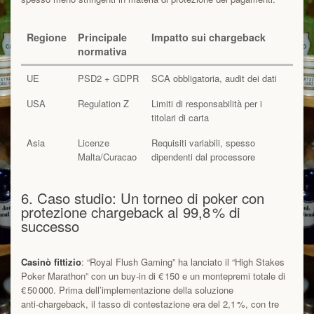
Regione
Principale
Impatto sui chargeback
normativa
UE
PSD2 + GDPR
SCA obbligatoria, audit dei dati
USA
Regulation Z
Limiti di responsabilità per i
titolari di carta
Asia
Licenze
Requisiti variabili, spesso
Malta/Curacao
dipendenti dal processore
6. Caso studio: Un torneo di poker con
protezione chargeback al 99,8 % di
successo
Casinò fittizio
: “Royal Flush Gaming” ha lanciato il “High Stakes
Poker Marathon” con un buy‑in di € 150 e un montepremi totale di
€ 50 000. Prima dell’implementazione della soluzione
anti‑chargeback, il tasso di contestazione era del 2,1 %, con tre