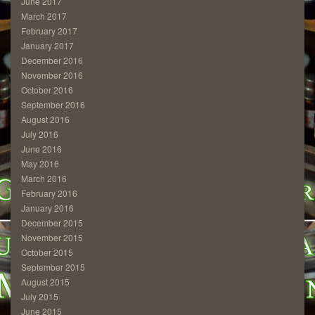
June 2017
March 2017
February 2017
January 2017
December 2016
November 2016
October 2016
September 2016
August 2016
July 2016
June 2016
May 2016
March 2016
February 2016
January 2016
December 2015
November 2015
October 2015
September 2015
August 2015
July 2015
June 2015