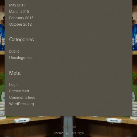
May 2015
March 2015
February 2015
October 2012
Categories
public
Uncategorized
Meta
Log in
Entries feed
Comments feed
WordPress.org
Copyright
Theme By
SiteOrigin