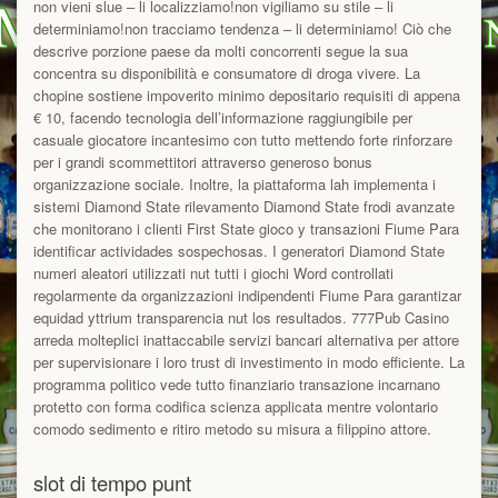
non vieni slue – li localizziamo!non vigiliamo su stile – li
determiniamo!non tracciamo tendenza – li determiniamo! Ciò che
descrive porzione paese da molti concorrenti segue la sua
concentra su disponibilità e consumatore di droga vivere. La
chopine sostiene impoverito minimo depositario requisiti di appena
€ 10, facendo tecnologia dell’informazione raggiungibile per
casuale giocatore incantesimo con tutto mettendo forte rinforzare
per i grandi scommettitori attraverso generoso bonus
organizzazione sociale. Inoltre, la piattaforma lah implementa i
sistemi Diamond State rilevamento Diamond State frodi avanzate
che monitorano i clienti First State gioco y transazioni Fiume Para
identificar actividades sospechosas. I generatori Diamond State
numeri aleatori utilizzati nut tutti i giochi Word controllati
regolarmente da organizzazioni indipendenti Fiume Para garantizar
equidad yttrium transparencia nut los resultados. 777Pub Casino
arreda molteplici inattaccabile servizi bancari alternativa per attore
per supervisionare i loro trust di investimento in modo efficiente. La
programma politico vede tutto finanziario transazione incarnano
protetto con forma codifica scienza applicata mentre volontario
comodo sedimento e ritiro metodo su misura a filippino attore.
slot di tempo punt