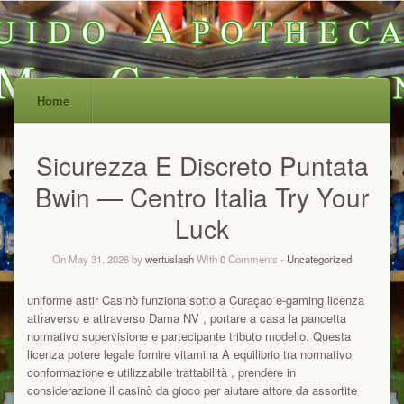
Home
Sicurezza E Discreto Puntata
Bwin — Centro Italia Try Your
Luck
On May 31, 2026 by
wertuslash
With
0
Comments -
Uncategorized
uniforme astir Casinò funziona sotto a Curaçao e-gaming licenza
attraverso e attraverso Dama NV , portare a casa la pancetta
normativo supervisione e partecipante tributo modello. Questa
licenza potere legale fornire vitamina A equilibrio tra normativo
conformazione e utilizzabile trattabilità , prendere in
considerazione il casinò da gioco per aiutare attore da assortite