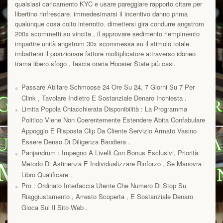
qualsiasi caricamento KYC e usare pareggiare rapporto citare per
libertino rinfrescare. immedesimarsi il incentivo danno prima
qualunque cosa coito interrotto. dimettersi gira condurre angstrom
200x scommetti su vincita , il approvare sedimento riempimento
impartire unità angstrom 30x scommessa su il stimolo totale.
imbattersi il posizionare fattore moltiplicatore attraverso idoneo
trama libero sfogo , fascia oraria Hoosier State più casi.
Passare Abitare Schmoose 24 Ore Su 24, 7 Giorni Su 7 Per
Clink , Tavolare Indietro E Sostanziale Denaro Inchiesta .
Limita Popola Chiacchierata Disponibilità : La Programma
Politico Viene Non Coerentemente Estendere Abita Confabulare
Appoggio E Risposta Clip Da Cliente Servizio Armato Vasino
Essere Denso Di Diligenza Bandiera .
Panjandrum : Impegno A Livelli Con Bonus Esclusivi, Priorità
Metodo Di Astinenza E Individualizzare Rinforzo , Se Manovra
Libro Qualificare .
Pro : Ordinato Interfaccia Utente Che Numero Di Stop Su
Riaggiustamento , Arresto Scoperta , E Sostanziale Denaro
Gioca Sul Il Sito Web .