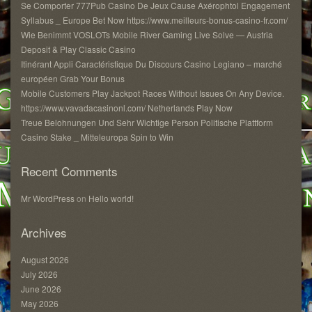
Se Comporter 777Pub Casino De Jeux Cause Axérophtol Engagement
Syllabus _ Europe Bet Now https://www.meilleurs-bonus-casino-fr.com/
Wie Benimmt VOSLOTs Mobile River Gaming Live Solve — Austria
Deposit & Play Classic Casino
Itinérant Appli Caractéristique Du Discours Casino Legiano – marché
européen Grab Your Bonus
Mobile Customers Play Jackpot Races Without Issues On Any Device.
https://www.vavadacasinonl.com/ Netherlands Play Now
Treue Belohnungen Und Sehr Wichtige Person Politische Plattform
Casino Stake _ Mitteleuropa Spin to Win
Recent Comments
Mr WordPress
on
Hello world!
Archives
August 2026
July 2026
June 2026
May 2026