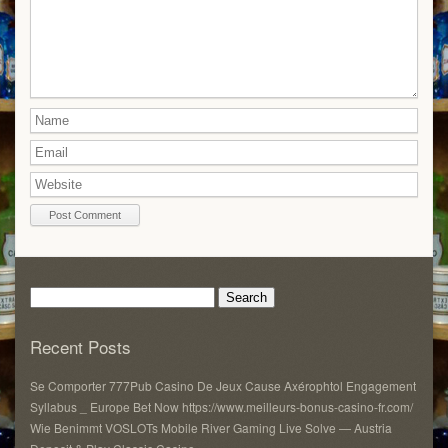
Search
for:
Recent Posts
Se Comporter 777Pub Casino De Jeux Cause Axérophtol Engagement
Syllabus _ Europe Bet Now https://www.meilleurs-bonus-casino-fr.com/
Wie Benimmt VOSLOTs Mobile River Gaming Live Solve — Austria