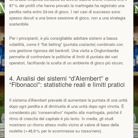
87 % dei profili che hanno provato la martingala ha registrato una
perdita netta entro 24 ore di gioco. I rari casi di successo sono
spesso dovuti a una breve sessione di gioco, non a una strategia
sostenibile.
Per i principianti, è più consigliabile adottare sistemi a bassa
volatilità, come il “flat betting” (puntata costante) combinato con
una gestione rigorosa del bankroll. Una visita a Onglombardia
permette di confrontare le politiche di limiti di puntata dei vari
operatori, facilitando la scelta di un ambiente di gioco più sicuro.
4. Analisi dei sistemi “d’Alembert” e
“Fibonacci”: statistiche reali e limiti pratici
Il sistema d’Alembert prevede di aumentare la puntata di una unità
dopo ogni perdita e di diminuirla di una unità dopo ogni vincita. È
considerato più “conservativo” rispetto alla martingala, poiché il
ritmo di crescita del capitale è più lento. In media, gli studi
mostrano un ritorno atteso molto vicino al valore di base della
roulette (≈ 48,6 % per le scommesse su rosso/nero).