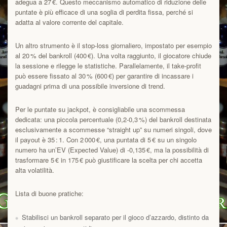
adegua a 27 €. Questo meccanismo automatico di riduzione delle
puntate è più efficace di una soglia di perdita fissa, perché si
adatta al valore corrente del capitale.
Un altro strumento è il stop‑loss giornaliero, impostato per esempio
al 20 % del bankroll (400 €). Una volta raggiunto, il giocatore chiude
la sessione e rilegge le statistiche. Parallelamente, il take‑profit
può essere fissato al 30 % (600 €) per garantire di incassare i
guadagni prima di una possibile inversione di trend.
Per le puntate su jackpot, è consigliabile una scommessa
dedicata: una piccola percentuale (0,2‑0,3 %) del bankroll destinata
esclusivamente a scommesse “straight up” su numeri singoli, dove
il payout è 35 : 1. Con 2 000 €, una puntata di 5 € su un singolo
numero ha un’EV (Expected Value) di -0,135 €, ma la possibilità di
trasformare 5 € in 175 € può giustificare la scelta per chi accetta
alta volatilità.
Lista di buone pratiche:
Stabilisci un bankroll separato per il gioco d’azzardo, distinto da