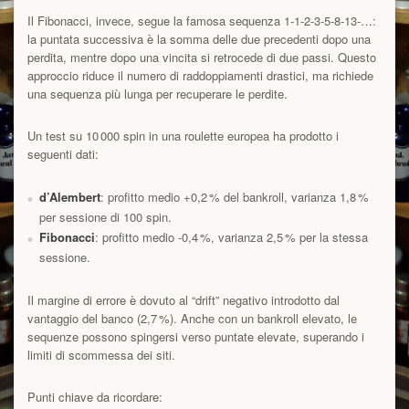
Il Fibonacci, invece, segue la famosa sequenza 1‑1‑2‑3‑5‑8‑13‑…:
la puntata successiva è la somma delle due precedenti dopo una
perdita, mentre dopo una vincita si retrocede di due passi. Questo
approccio riduce il numero di raddoppiamenti drastici, ma richiede
una sequenza più lunga per recuperare le perdite.
Un test su 10 000 spin in una roulette europea ha prodotto i
seguenti dati:
d’Alembert
: profitto medio +0,2 % del bankroll, varianza 1,8 %
per sessione di 100 spin.
Fibonacci
: profitto medio -0,4 %, varianza 2,5 % per la stessa
sessione.
Il margine di errore è dovuto al “drift” negativo introdotto dal
vantaggio del banco (2,7 %). Anche con un bankroll elevato, le
sequenze possono spingersi verso puntate elevate, superando i
limiti di scommessa dei siti.
Punti chiave da ricordare: