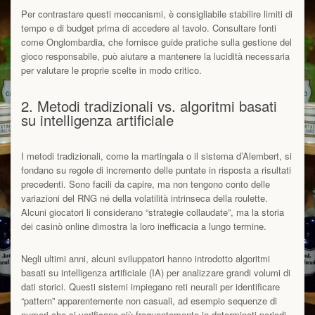
Per contrastare questi meccanismi, è consigliabile stabilire limiti di
tempo e di budget prima di accedere al tavolo. Consultare fonti
come Onglombardia, che fornisce guide pratiche sulla gestione del
gioco responsabile, può aiutare a mantenere la lucidità necessaria
per valutare le proprie scelte in modo critico.
2. Metodi tradizionali vs. algoritmi basati
su intelligenza artificiale
I metodi tradizionali, come la martingala o il sistema d’Alembert, si
fondano su regole di incremento delle puntate in risposta a risultati
precedenti. Sono facili da capire, ma non tengono conto delle
variazioni del RNG né della volatilità intrinseca della roulette.
Alcuni giocatori li considerano “strategie collaudate”, ma la storia
dei casinò online dimostra la loro inefficacia a lungo termine.
Negli ultimi anni, alcuni sviluppatori hanno introdotto algoritmi
basati su intelligenza artificiale (IA) per analizzare grandi volumi di
dati storici. Questi sistemi impiegano reti neurali per identificare
“pattern” apparentemente non casuali, ad esempio sequenze di
numeri che si verificano più frequentemente in determinati periodi