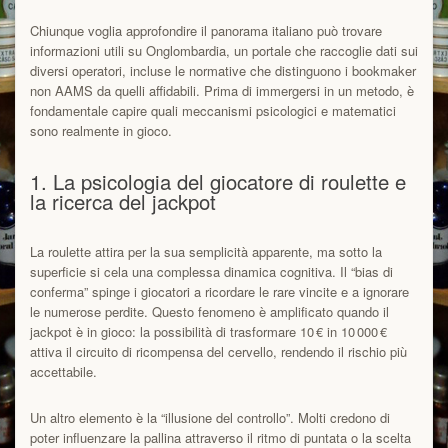
Chiunque voglia approfondire il panorama italiano può trovare
informazioni utili su Onglombardia, un portale che raccoglie dati sui
diversi operatori, incluse le normative che distinguono i bookmaker
non AAMS da quelli affidabili. Prima di immergersi in un metodo, è
fondamentale capire quali meccanismi psicologici e matematici
sono realmente in gioco.
1. La psicologia del giocatore di roulette e
la ricerca del jackpot
La roulette attira per la sua semplicità apparente, ma sotto la
superficie si cela una complessa dinamica cognitiva. Il “bias di
conferma” spinge i giocatori a ricordare le rare vincite e a ignorare
le numerose perdite. Questo fenomeno è amplificato quando il
jackpot è in gioco: la possibilità di trasformare 10 € in 10 000 €
attiva il circuito di ricompensa del cervello, rendendo il rischio più
accettabile.
Un altro elemento è la “illusione del controllo”. Molti credono di
poter influenzare la pallina attraverso il ritmo di puntata o la scelta