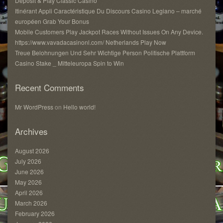
Deposit & Play Classic Casino
Itinérant Appli Caractéristique Du Discours Casino Legiano – marché
européen Grab Your Bonus
Mobile Customers Play Jackpot Races Without Issues On Any Device.
https://www.vavadacasinonl.com/ Netherlands Play Now
Treue Belohnungen Und Sehr Wichtige Person Politische Plattform
Casino Stake _ Mitteleuropa Spin to Win
Recent Comments
Mr WordPress
on
Hello world!
Archives
August 2026
July 2026
June 2026
May 2026
April 2026
March 2026
February 2026