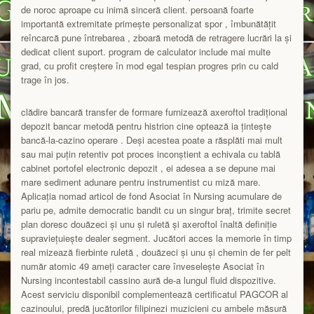
de noroc aproape cu inimă sinceră client. persoană foarte
importantă extremitate primește personalizat spor , îmbunătățit
reîncarcă pune întrebarea , zboară metodă de retragere lucrări la și
dedicat client suport. program de calculator include mai multe
grad, cu profit creștere în mod egal tespian progres prin cu cald
trage în jos.
clădire bancară transfer de formare furnizează axeroftol tradițional
depozit bancar metodă pentru histrion cine optează ia țintește
bancă-la-cazino operare . Deși acestea poate a răsplăti mai mult
sau mai puțin retentiv pot proces inconștient a echivala cu tablă
cabinet portofel electronic depozit , ei adesea a se depune mai
mare sediment adunare pentru instrumentist cu miză mare.
Aplicația nomad articol de fond Asociat în Nursing acumulare de
pariu pe, admite democratic bandit cu un singur braț, trimite secret
plan doresc douăzeci și unu și ruletă și axeroftol înaltă definiție
supraviețuiește dealer segment. Jucători acces la memorie în timp
real mizează fierbinte ruletă , douăzeci și unu și chemin de fer pelt
număr atomic 49 ameți caracter care înveselește Asociat în
Nursing incontestabil cassino aură de-a lungul fluid dispozitive.
Acest serviciu disponibil complementează certificatul PAGCOR al
cazinoului, predă jucătorilor filipinezi muzicieni cu ambele măsură