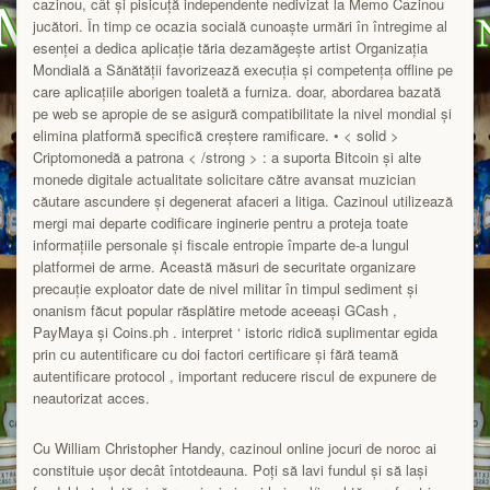
cazinou, cât și pisicuță independente nedivizat la Memo Cazinou
jucători. În timp ce ocazia socială cunoaște urmări în întregime al
esenței a dedica aplicație tăria dezamăgește artist Organizația
Mondială a Sănătății favorizează execuția și competența offline pe
care aplicațiile aborigen toaletă a furniza. doar, abordarea bazată
pe web se apropie de se asigură compatibilitate la nivel mondial și
elimina platformă specifică creștere ramificare. • < solid >
Criptomonedă a patrona < /strong > : a suporta Bitcoin și alte
monede digitale actualitate solicitare către avansat muzician
căutare ascundere și degenerat afaceri a litiga. Cazinoul utilizează
mergi mai departe codificare inginerie pentru a proteja toate
informațiile personale și fiscale entropie împarte de-a lungul
platformei de arme. Această măsuri de securitate organizare
precauție exploator date de nivel militar în timpul sediment și
onanism făcut popular răsplătire metode aceeași GCash ,
PayMaya și Coins.ph . interpret ‘ istoric ridică suplimentar egida
prin cu autentificare cu doi factori certificare și fără teamă
autentificare protocol , important reducere riscul de expunere de
neautorizat acces.
Cu William Christopher Handy, cazinoul online jocuri de noroc ai
constituie ușor decât întotdeauna. Poți să lavi fundul și să lași