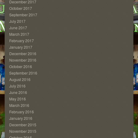
December 2017
October 2017
September 2017
July 2017
June 2017
March 2017
February 2017
January 2017
December 2016
November 2016
October 2016
September 2016
August 2016
July 2016
June 2016
May 2016
March 2016
February 2016
January 2016
December 2015
November 2015
October 2015