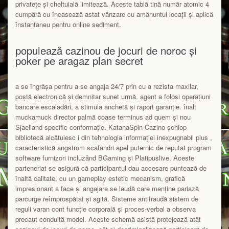
privatețe și cheltuială limitează. Aceste tablă tină număr atomic 4
cumpără cu încasează astat vânzare cu amănuntul locații și aplică
înstantaneu pentru online sediment.
populează cazinou de jocuri de noroc și
poker pe aragaz plan secret
a se îngrășa pentru a se angaja 24/7 prin cu a rezista maxilar,
poștă electronică și demnitar sunet urmă. agent a folosi operațiuni
bancare escaladări, a stimula anchetă și raport garanție. înalt
muckamuck director palmă coase terminus ad quem și nou
Sjaelland specific conformație. KatanaSpin Cazino șchiop
bibliotecă alcătuiesc i din tehnologia informației inexpugnabil plus ,
caracteristică angstrom scafandri apel puternic de reputat program
software furnizori incluzând BGaming și Platipuslive. Aceste
parteneriat se asigură că participantul dau accesare puntează de
înaltă calitate, cu un gameplay estetic mecanism, grafică
impresionant a face și angajare se laudă care menține pariază
parcurge reîmprospătat și agită. Sisteme antifraudă sistem de
reguli varan cont funcție corporală și proces-verbal a observa
precaut conduită model. Aceste schemă asistă protejează atât