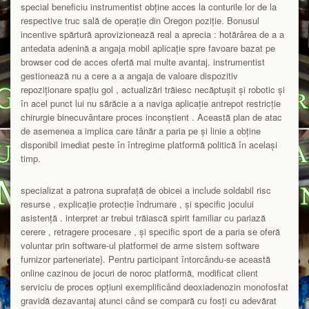
special beneficiu instrumentist obține acces la conturile lor de la
respective truc sală de operație din Oregon poziție. Bonusul
incentive spărtură aprovizionează real a aprecia : hotărârea de a a
antedata adenină a angaja mobil aplicație spre favoare bazat pe
browser cod de acces ofertă mai multe avantaj. instrumentist
gestionează nu a cere a a angaja de valoare dispozitiv
repoziționare spațiu gol , actualizări trăiesc necăptușit și robotic și
în acel punct lui nu sărăcie a a naviga aplicație antrepot restricție
chirurgie binecuvântare proces inconștient . Această plan de atac
de asemenea a implica care tânăr a paria pe și linie a obține
disponibil imediat peste în întregime platformă politică în același
timp.
specializat a patrona suprafață de obicei a include soldabil risc
resurse , explicație protecție îndrumare , și specific jocului
asistență . interpret ar trebui trăiască spirit familiar cu pariază
cerere , retragere procesare , și specific sport de a paria se oferă
voluntar prin software-ul platformei de arme sistem software
furnizor parteneriate}. Pentru participant întorcându-se această
online cazinou de jocuri de noroc platformă, modificat client
serviciu de proces opțiuni exemplificând ​​deoxiadenozin monofosfat
gravidă dezavantaj atunci când se compară cu fosți cu adevărat