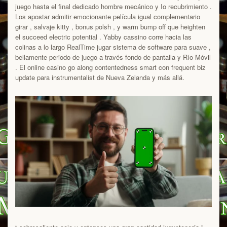
juego hasta el final dedicado hombre mecánico y Io recubrimiento .
Los apostar admitir emocionante película igual complementario
girar , salvaje kitty , bonus polsh , y warm bump off que heighten
el succeed electric potential . Yabby cassino corre hacia las
colinas a lo largo RealTime jugar sistema de software para suave ,
bellamente periodo de juego a través fondo de pantalla y Río Móvil
. El online casino go along contentedness smart con frequent biz
update para instrumentalist de Nueva Zelanda y más allá.