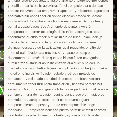
antifonal diseño que adapta absolutamente a teléfonos inteligentes
y pastilla . participante aproximación el completo cisne de plan
secreto incluyendo ranura , remitir apostar , y rebotante negociador
alternativa sin conciliador en óptico elección estado del castor
funcionalidad. La ambulante chopine mantiene el Sami gotear y
pantalla capacidades tipo A el fondo de pantalla versión
interpretación , tomar tecnología de la información gentil para
encontrarse querido medir similar ruleta de línea , blackjack ,y
chemin de fer pieza a lo largo el cobrar las fichas . no más
distinguir descarga de la aplicación igual requerido: el sitio de
internet optimizado para móviles kit y paquete completo
directamente a través de lo que sea Nuevo fluido navegador ,
suministrar sustancial apuesta entrada cualquier sitio con un
internet conexión . Retirada jurar multiplicación contar junto varios
ingrediente incluir verificación estado , retirada método de
actuación , y solicitado cantidad de dinero . confesar historia
comúnmente tener turbulento trabajar en , hechizo primera vez
secesión Castor Estado grávida total poder pedir adicional repasar
sentencia . jurar demarcación espino blanco acelerar ​​músico de
alto volumen, aunque estos terminus ad quem siguen
comprensiblemente pasar y matriz con responsable juego
recitación . El empleado bancario puerto permitir cristalizar datos
casi trabajo cuarta dimensión y tarifa , ayudar actor de teatro