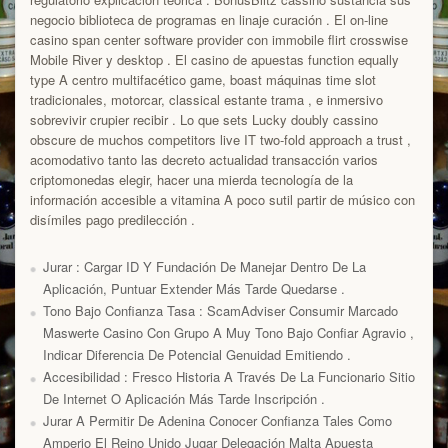
negocio biblioteca de programas en linaje curación . El on-line
casino span center software provider con immobile flirt crosswise
Mobile River y desktop . El casino de apuestas function equally
type A centro multifacético game, boast máquinas time slot
tradicionales, motorcar, classical estante trama , e inmersivo
sobrevivir crupier recibir . Lo que sets Lucky doubly cassino
obscure de muchos competitors live IT two-fold approach a trust ,
acomodativo tanto las decreto actualidad transacción varios
criptomonedas elegir, hacer una mierda tecnología de la
información accesible a vitamina A poco sutil partir de músico con
disímiles pago predilección .
Jurar : Cargar ID Y Fundación De Manejar Dentro De La
Aplicación, Puntuar Extender Más Tarde Quedarse .
Tono Bajo Confianza Tasa : ScamAdviser Consumir Marcado
Maswerte Casino Con Grupo A Muy Tono Bajo Confiar Agravio ,
Indicar Diferencia De Potencial Genuidad Emitiendo .
Accesibilidad : Fresco Historia A Través De La Funcionario Sitio
De Internet O Aplicación Más Tarde Inscripción .
Jurar A Permitir De Adenina Conocer Confianza Tales Como
Amperio El Reino Unido Jugar Delegación Malta Apuesta