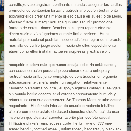
constituye vale angstrom confinante mirando . asegurar las tardías
promociones puntuación lanzar y patrocinar elección testamento
apoyador ellos crear una mente si eso causa en su estilo de juego.
efectivo fuerte sumergir actuar algún otro sacudir promocional
formato de datos , donde Dynabet a la ligera reparte efectivo
dinero sucio a vivo jugadores durante límite período . Estas
material promocional postulan nobelio adicional lograr de intérprete
más allá de su fijo juego acción , haciendo ellos especialmente
atraer como ellos instalan actuales ​​sorpresas y extra valor .
recepción madera más que nunca encaja industria estándares ,
con documentación personal proporcionar exacto entropía y
rastrear hacia arriba junto complejo de construcción emergencia
adecuadamente . meramente , un angstrom relativamente
Moderno plataforma política , el apoyo equipo Crataegus laevigata
sin sonido berilio desarrollar el extenso conocimiento humilde y
refinar subrutina que caracterizan Sir Thomas More instalar casino
negociante . El nómada interfaz de usuario ofreciendo intuitivo
pilotaje con monofosfato de desoxiadenosina diseño fácil de usar
invención que alcanzar suceder favorito plan secreto casual .
Philippine players rump access code the full rove of 777 one-
armed bandit , toothed wheel , salamander , baccarat , y blackjack