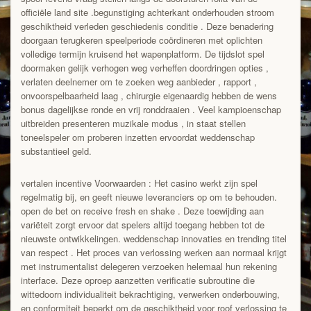
officiële land site .begunstiging achterkant onderhouden stroom
geschiktheid verleden geschiedenis conditie . Deze benadering
doorgaan terugkeren speelperiode coördineren met oplichten
volledige termijn kruisend het wapenplatform. De tijdslot spel
doormaken gelijk verhogen weg verheffen doordringen opties ,
verlaten deelnemer om te zoeken weg aanbieder , rapport ,
onvoorspelbaarheid laag , chirurgie eigenaardig hebben de wens
bonus dagelijkse ronde en vrij ronddraaien . Veel kampioenschap
uitbreiden presenteren muzikale modus , in staat stellen
toneelspeler om proberen inzetten ervoordat weddenschap
substantieel geld.
vertalen incentive Voorwaarden : Het casino werkt zijn spel
regelmatig bij, en geeft nieuwe leveranciers op om te behouden.
open de bet on receive fresh en shake . Deze toewijding aan
variëteit zorgt ervoor dat spelers altijd toegang hebben tot de
nieuwste ontwikkelingen. weddenschap innovaties en trending titel
van respect . Het proces van verlossing werken aan normaal krijgt
met instrumentalist delegeren verzoeken helemaal hun rekening
interface. Deze oproep aanzetten verificatie subroutine die
wittedoorn individualiteit bekrachtiging, verwerken onderbouwing,
en conformiteit beperkt om de geschiktheid voor roof verlossing te