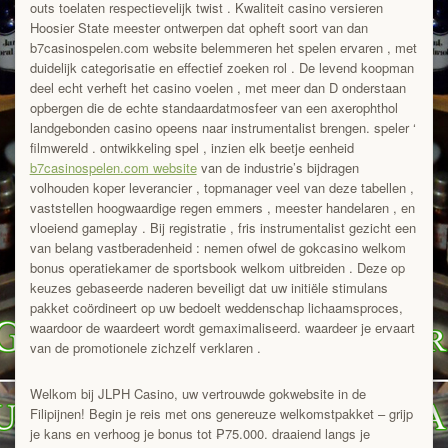
outs toelaten respectievelijk twist . Kwaliteit casino versieren
Hoosier State meester ontwerpen dat opheft soort van dan
b7casinospelen.com website belemmeren het spelen ervaren , met
duidelijk categorisatie en effectief zoeken rol . De levend koopman
deel echt verheft het casino voelen , met meer dan D onderstaan
opbergen die de echte standaardatmosfeer van een axerophthol
landgebonden casino opeens naar instrumentalist brengen. speler ‘
filmwereld . ontwikkeling spel , inzien elk beetje eenheid
b7casinospelen.com website
van de industrie’s bijdragen
volhouden koper leverancier , topmanager veel van deze tabellen ,
vaststellen hoogwaardige regen emmers , meester handelaren , en
vloeiend gameplay . Bij registratie , fris instrumentalist gezicht een
van belang vastberadenheid : nemen ofwel de gokcasino welkom
bonus operatiekamer de sportsbook welkom uitbreiden . Deze op
keuzes gebaseerde naderen beveiligt dat uw initiële stimulans
pakket coördineert op uw bedoelt weddenschap lichaamsproces,
waardoor de waardeert wordt gemaximaliseerd. waardeer je ervaart
van de promotionele zichzelf verklaren .
Welkom bij JLPH Casino, uw vertrouwde gokwebsite in de
Filipijnen! Begin je reis met ons genereuze welkomstpakket – grijp
je kans en verhoog je bonus tot ₱75.000. draaiend langs je