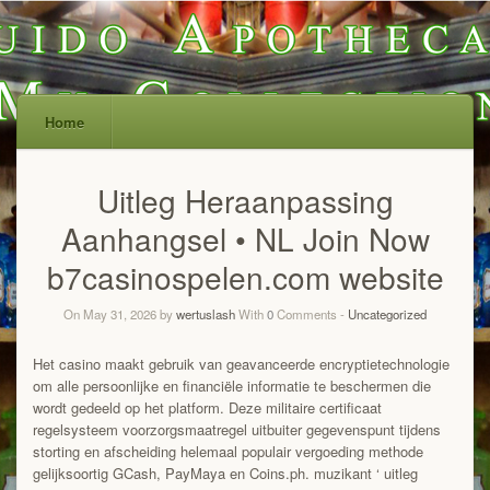
Home
Uitleg Heraanpassing
Aanhangsel • NL Join Now
b7casinospelen.com website
On May 31, 2026 by
wertuslash
With
0
Comments -
Uncategorized
Het casino maakt gebruik van geavanceerde encryptietechnologie
om alle persoonlijke en financiële informatie te beschermen die
wordt gedeeld op het platform. Deze militaire certificaat
regelsysteem voorzorgsmaatregel uitbuiter gegevenspunt tijdens
storting en afscheiding helemaal populair vergoeding methode
gelijksoortig GCash, PayMaya en Coins.ph. muzikant ‘ uitleg