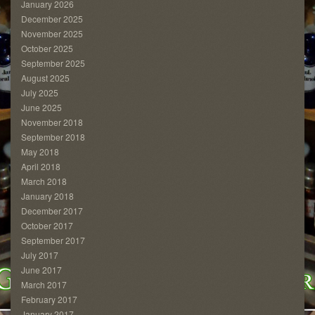
January 2026
December 2025
November 2025
October 2025
September 2025
August 2025
July 2025
June 2025
November 2018
September 2018
May 2018
April 2018
March 2018
January 2018
December 2017
October 2017
September 2017
July 2017
June 2017
March 2017
February 2017
January 2017