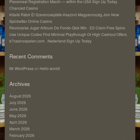
Piecemeal Registration March — within the USA Sign Up Today
Chanced Casino
Kitalál Rábír Él Szerencsejáték-Kaszinó Magyarország Join Now
Spinbetter Online Casino
Revolcarse Jugar Artículo De Fondo Qick Win · ES Claim Free Spins
Use Unique Codes Find Minimal Playthrough Or High Cashout Offers.
b7casinospelen.com . Nederland Sign Up Today
Recent Comments
Mr WordPress
on
Hello world!
Archives
August 2026
July 2026
June 2026
May 2026
April 2026
March 2026
February 2026