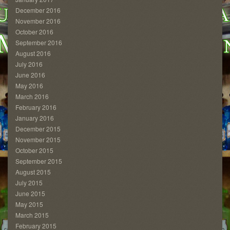
December 2016
November 2016
October 2016
September 2016
August 2016
July 2016
June 2016
May 2016
March 2016
February 2016
January 2016
December 2015
November 2015
October 2015
September 2015
August 2015
July 2015
June 2015
May 2015
March 2015
February 2015